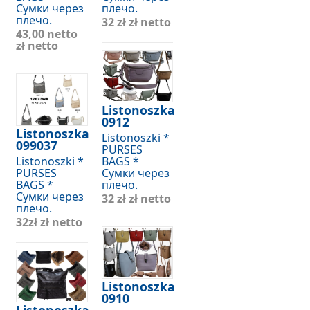
Сумки через
плечо.
плечо.
32 zł
zł netto
43,00 netto
zł netto
Listonoszka
0912
Listonoszka
Listonoszki *
099037
PURSES
Listonoszki *
BAGS *
PURSES
Сумки через
BAGS *
плечо.
Сумки через
32 zł
zł netto
плечо.
32zł
zł netto
Listonoszka
0910