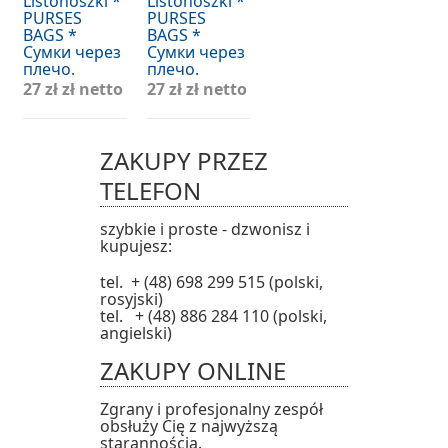
Listonoszki *
Listonoszki *
PURSES
PURSES
BAGS *
BAGS *
Сумки через
Сумки через
плечо.
плечо.
27 zł
zł netto
27 zł
zł netto
ZAKUPY PRZEZ
TELEFON
szybkie i proste - dzwonisz i
kupujesz:
tel. + (48) 698 299 515 (polski,
rosyjski)
tel. + (48) 886 284 110 (polski,
angielski)
ZAKUPY ONLINE
Zgrany i profesjonalny zespół
obsłuży Cię z najwyższą
starannością.