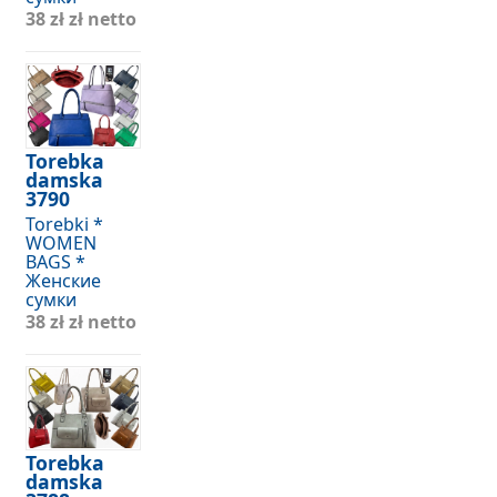
38 zł
zł netto
Torebka
damska
3790
Torebki *
WOMEN
BAGS *
Женские
сумки
38 zł
zł netto
Torebka
damska