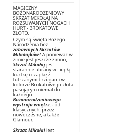
MAGICZNY
BOŻONARODZENIOWY
SKRZAT MIKOŁAJ NA
ROZSUWANYCH NOGACH
HURT - BROKATOWE
ZŁOTO.
Czym są Święta Bożego
Narodzenia bez
zabawnych Skrzatów
Mikołajków
? A ponieważ w
zimie jest jeszcze zimno,
Skrzat Mikołaj
jest
starannie ubrany w ciepłą
kurtkę i czapkę z
futrzanymi brzegami w
kolorze Brokatowego złota
pasującym niemal do
każdego
Bożonarodzeniowego
wystroju wnętrz
, - od
klasycznych, przez
nowoczesne, a także
Glamour.
Skrzat Mikołaj
jest