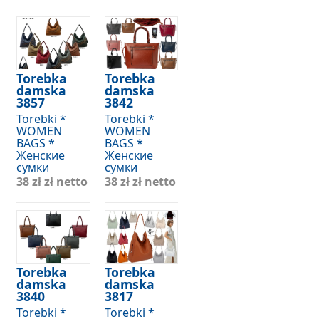
Torebka
Torebka
damska
damska
3857
3842
Torebki *
Torebki *
WOMEN
WOMEN
BAGS *
BAGS *
Женские
Женские
сумки
сумки
38 zł
zł netto
38 zł
zł netto
Torebka
Torebka
damska
damska
3840
3817
Torebki *
Torebki *