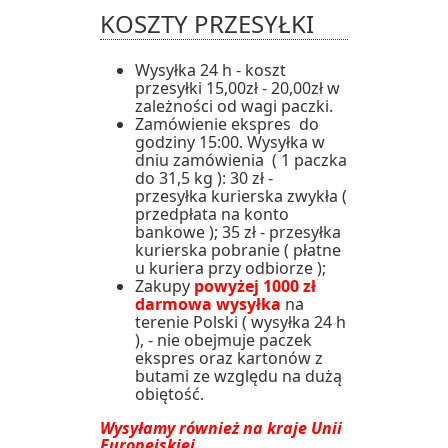
KOSZTY PRZESYŁKI
Wysyłka 24 h - koszt
przesyłki 15,00zł - 20,00zł w
zależności od wagi paczki.
Zamówienie ekspres do
godziny 15:00. Wysyłka w
dniu zamówienia ( 1 paczka
do 31,5 kg ): 30 zł -
przesyłka kurierska zwykła (
przedpłata na konto
bankowe ); 35 zł - przesyłka
kurierska pobranie ( płatne
u kuriera przy odbiorze );
Zakupy
powyżej 1000 zł
darmowa wysyłka
na
terenie Polski ( wysyłka 24 h
), - nie obejmuje paczek
ekspres oraz kartonów z
butami ze względu na dużą
obiętość.
Wysyłamy również na kraje Unii
Europejskiej
.