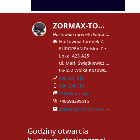
Z
ORMAX-TOREBKI
Hurtownia torebek damskich
Hurtownia torebek ZORMAX
EUROPEAN Polskie Centrum Handlowe
Lokal A23-A25
ul. Marii Świątkiewicz 51
05-552 Wólka Kosowska
698 299 515
886 284 110
ZORMAX-bags
+48698299515
zormaxtorebki@onet.pl
Godziny otwarcia