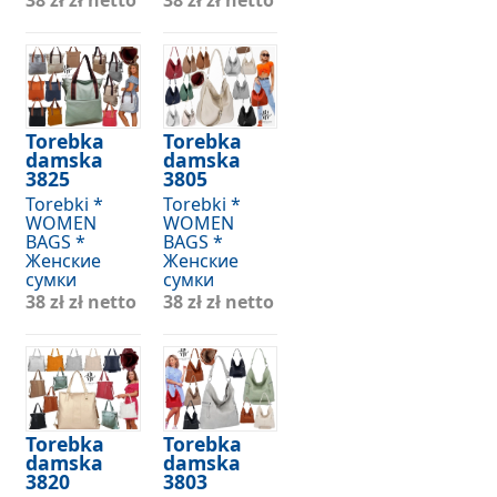
38 zł
zł netto
38 zł
zł netto
Torebka
Torebka
damska
damska
3825
3805
Torebki *
Torebki *
WOMEN
WOMEN
BAGS *
BAGS *
Женские
Женские
сумки
сумки
38 zł
zł netto
38 zł
zł netto
Torebka
Torebka
damska
damska
3820
3803