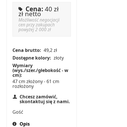
Cena:
40 zł
zł netto
Możliwość negocjacji
cen przy zakupach
powyżej 2 000 zł
Cena brutto:
49,2 zł
Dostępne kolory:
złoty
Wymiary
(wys./szer./głebokość - w
cm):
47 cm złożony - 61 cm
rozłożony
Chcesz zamówić,
skontaktuj się z nami.
Gość
Opis