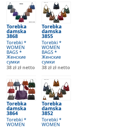
Torebka
Torebka
damska
damska
3868
3855
Torebki *
Torebki *
WOMEN
WOMEN
BAGS *
BAGS *
Женские
Женские
сумки
сумки
38 zł
zł netto
38 zł
zł netto
Torebka
Torebka
damska
damska
3864
3852
Torebki *
Torebki *
WOMEN
WOMEN