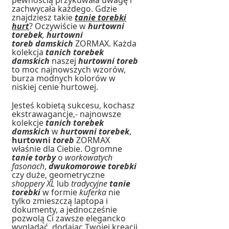
pewnością przykuwała uwagę i
zachwycała każdego. Gdzie
znajdziesz takie
tanie torebki
hurt
? Oczywiście w
hurtowni
torebek
,
hurtowni
toreb damskich
ZORMAX. Każda
kolekcja
tanich torebek
damskich
naszej
hurtowni toreb
to moc najnowszych wzorów,
burza modnych kolorów w
niskiej cenie hurtowej.
Jesteś kobietą sukcesu, kochasz
ekstrawagancje,- najnowsze
kolekcje
tanich torebek
damskich
w
hurtowni torebek
,
hurtowni
toreb
ZORMAX
właśnie dla Ciebie. Ogromne
tanie torby
o
workowatych
fasonach
,
dwukomorowe torebki
czy duże, geometryczne
shoppery XL
lub
tradycyjne
tanie
torebki
w formie
kuferka
nie
tylko zmieszczą laptopa i
dokumenty, a jednocześnie
pozwolą Ci zawsze elegancko
wyglądać, dodając Twojej kreacji