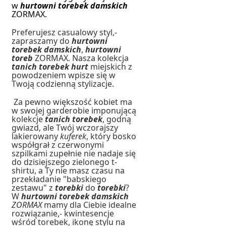
w
hurtowni torebek damskich
ZORMAX.
Preferujesz casualowy styl,-
zapraszamy do
hurtowni
torebek damskich
,
hurtowni
toreb
ZORMAX. Nasza kolekcja
tanich torebek hurt
miejskich z
powodzeniem wpisze się w
Twoją codzienną stylizacje.
Za pewno większość kobiet ma
w swojej garderobie imponującą
kolekcje
tanich torebek
, godną
gwiazd, ale Twój wczorajszy
lakierowany
kuferek
, który bosko
współgrał z czerwonymi
szpilkami zupełnie nie nadaje się
do dzisiejszego zielonego t-
shirtu, a Ty nie masz czasu na
przekładanie "babskiego
zestawu" z
torebki
do
torebki
?
W
hurtowni torebek damskich
ZORMAX
mamy dla Ciebie idealne
rozwiązanie,- kwintesencje
wśród torebek, ikonę stylu na