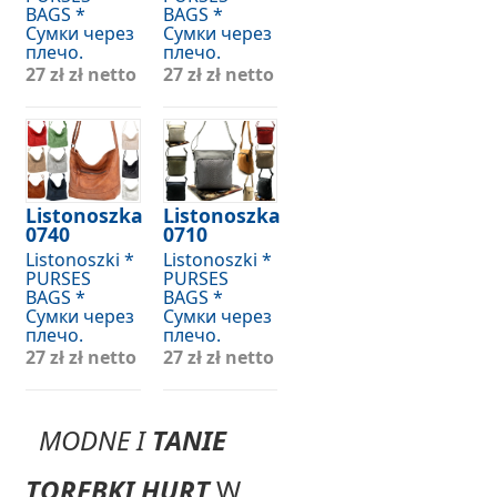
BAGS *
BAGS *
Сумки через
Сумки через
плечо.
плечо.
27 zł
zł netto
27 zł
zł netto
Listonoszka
Listonoszka
0740
0710
Listonoszki *
Listonoszki *
PURSES
PURSES
BAGS *
BAGS *
Сумки через
Сумки через
плечо.
плечо.
27 zł
zł netto
27 zł
zł netto
MODNE I
TANIE
TOREBKI HURT
W