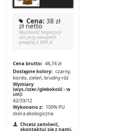
Cena:
38 zł
zł netto
Możliwość negocjacji
cen przy zakupach
powyżej 2 000 zł
Cena brutto:
46,74 zł
Dostępne kolory:
czarny,
bordo, zieleń, brudny róż
Wymiary
(wys./szer./głebokość - w
cm):
42/33/12
Wykonano z:
100% PU
skóra ekologiczna
Chcesz zamówić,
skontaktuj się z nami.