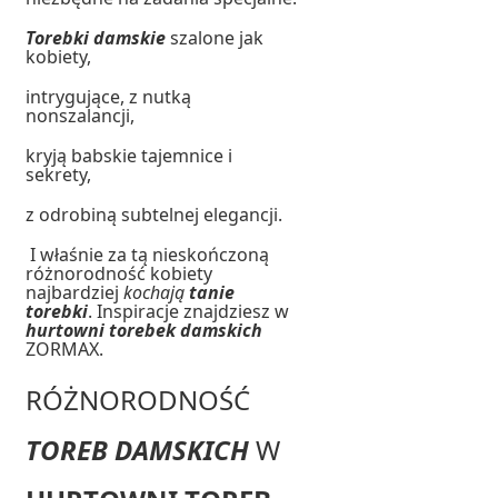
Torebki damskie
szalone jak
kobiety,
intrygujące, z nutką
nonszalancji,
kryją babskie tajemnice i
sekrety,
z odrobiną subtelnej elegancji.
I właśnie za tą nieskończoną
różnorodność kobiety
najbardziej
kochają
tanie
torebki
. Inspiracje znajdziesz w
hurtowni torebek damskich
ZORMAX.
RÓŻNORODNOŚĆ
TOREB DAMSKICH
W