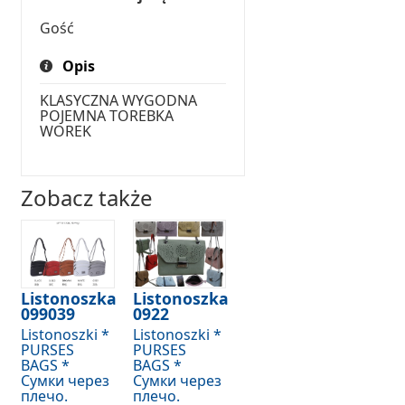
Gość
Opis
KLASYCZNA WYGODNA
POJEMNA TOREBKA
WOREK
Zobacz także
Listonoszka
Listonoszka
099039
0922
Listonoszki *
Listonoszki *
PURSES
PURSES
BAGS *
BAGS *
Сумки через
Сумки через
плечо.
плечо.