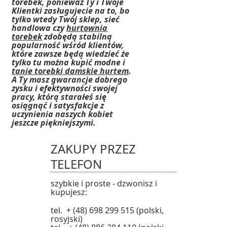
torebek, ponieważ Ty i Twoje
Klientki zasługujecie na to, bo
tylko wtedy Twój sklep, sieć
handlowa czy
hurtownia
torebek
zdobędą stabilną
popularność wśród klientów,
które zawsze będą wiedzieć że
tylko tu można kupić modne i
tanie torebki damskie hurtem
.
A Ty masz gwarancje dobrego
zysku i efektywności swojej
pracy, którą starałeś się
osiągnąć i satysfakcje z
uczynienia naszych kobiet
jeszcze piękniejszymi.
ZAKUPY PRZEZ
TELEFON
szybkie i proste - dzwonisz i
kupujesz:
tel. + (48) 698 299 515 (polski,
rosyjski)