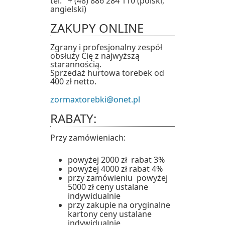
tel. + (48) 886 284 110 (polski,
angielski)
ZAKUPY ONLINE
Zgrany i profesjonalny zespół
obsłuży Cię z najwyższą
starannością.
Sprzedaż hurtowa torebek od
400 zł netto.
zormaxtorebki@onet.pl
RABATY:
Przy zamówieniach:
powyżej 2000 zł rabat 3%
powyżej 4000 zł rabat 4%
przy zamówieniu powyżej
5000 zł ceny ustalane
indywidualnie
przy zakupie na oryginalne
kartony ceny ustalane
indywidualnie