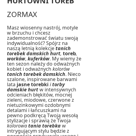
HURTOWNI TOREB
ZORMAX
Masz wiosenny nastrój, motyle
w brzuchu i chcesz
zademonstrować światu swoją
indywidualność? Spójrz na
naszą letnią kolekcje
tanich
torebek damskich hurt
,
toreb
,
worków
,
kuferków
. My wiemy że
ten sezon należy do odważnych
kobiet i odważnych
kolorów
tanich torebek damskich
. Nieco
szalone, inspirowane barwami
lata
jasne torebki
i
torby
damskie
hurt
w intensywnych
odcieniach błękitów, mocnej
zieleni, miodowe, czerwone z
nietuzinkowymi ozdobnymi
detalami i łańcuszkami na
pewno podkręcą Twoją wesołą
stylizacje i sprawią że Twoja
kolorowa
tania torebka
w
intrygującym stylu będzie z