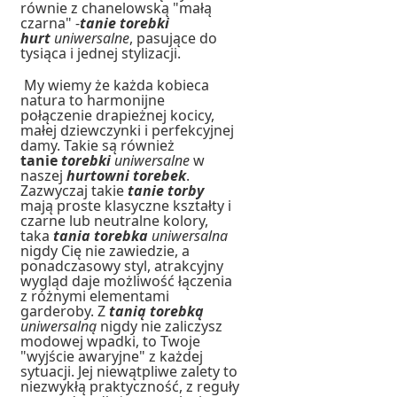
równie z chanelowską
"małą
czarna" -
tanie
torebki
hurt
uniwersalne
, pasujące do
tysiąca i jednej stylizacji.
My wiemy że k
ażda kobieca
natura to harmonijne
połączenie drapieżnej kocicy,
małej dziewczynki i perfekcyjnej
damy. Takie są również
tanie
torebki
uniwersalne
w
naszej
hurtowni torebek
.
Zazwyczaj takie
tanie torby
mają proste klasyczne kształty i
czarne lub neutralne kolory,
taka
tania
torebka
uniwersalna
nigdy Cię nie zawiedzie, a
ponadczasowy styl, atrakcyjny
wygląd daje możliwość łączenia
z różnymi elementami
garderoby.
Z
tanią
torebką
uniwersalną
nigdy nie zaliczysz
modowej wpadki, to Twoje
"wyjście awaryjne" z każdej
sytuacji. Jej niewątpliwe zalety to
niezwykłą praktyczność, z reguły