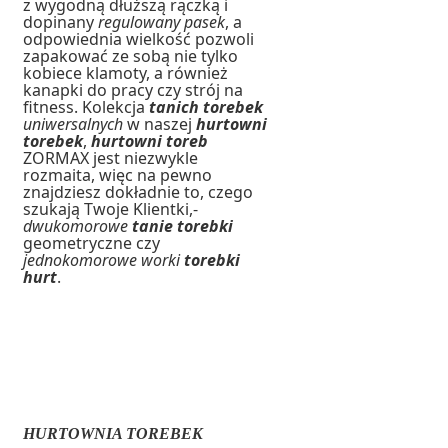
z wygodną dłuższą rączką i
dopinany
regulowany pasek
, a
odpowiednia wielkość pozwoli
zapakować ze sobą nie tylko
kobiece klamoty, a również
kanapki do pracy czy strój na
fitness. Kolekcja
tanich torebek
uniwersalnych
w naszej
hurtowni
torebek
,
hurtowni toreb
ZORMAX jest niezwykle
rozmaita, więc na pewno
znajdziesz dokładnie to, czego
szukają Twoje Klientki,-
dwukomorowe
tanie torebki
geometryczne czy
jednokomorowe worki
torebki
hurt
.
HURTOWNIA TOREBEK