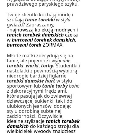
prawdziwego paryskiego szyku.
Twoje klientki kochają modę i
szukają
tanie torebki
w stylu
gwiazd? Zapraszamy,
-
najnowszą kolekcją modnych i
tanich torebek damskich
czeka
w
hurtowni torebek damskich
,
hurtowni toreb
ZORMAX.
Młode matki zdecydują się na
tanie, ale pojemne i
wygodne
torebki
,
worki
,
torby
.
Studentki i
nastolatki z pewnością wybiorą
niedrogie bardziej figlarne
torebki damskie hurt
w stylu
sportowym lub
tanie torby
boho
z dekoracyjnymi frędzlami,
które pasują jak do zwiewnej
dziewczęcej sukienki, tak i do
ulubionych jeansów, dodając
stylu odrobiną subtelnej
zadziorności. Oczywiście,
idealne stylizacje
tanich torebek
damskich
do każdego stroju dla
wielbicielek wygody znajdziesz