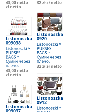
43,00 netto
32 zł
zł netto
zł netto
Listonoszka
Listonoszka
0920
099038
Listonoszki *
Listonoszki *
PURSES
PURSES
BAGS *
BAGS *
Сумки через
Сумки через
плечо.
плечо.
32 zł
zł netto
43,00 netto
zł netto
Listonoszka
0912
Listonoszka
Listonoszki *
099037