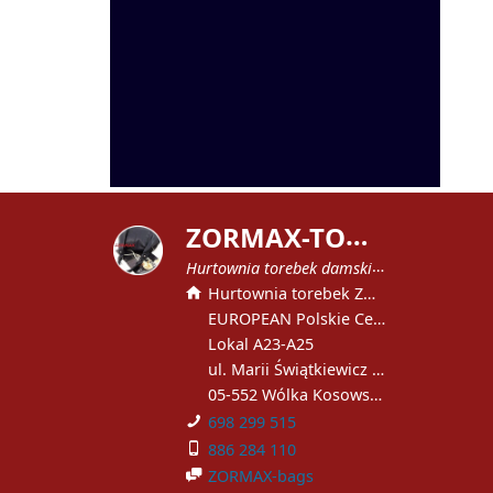
Z
ORMAX-TOREBKI
Hurtownia torebek damskich
Hurtownia torebek ZORMAX
EUROPEAN Polskie Centrum Handlowe
Lokal A23-A25
ul. Marii Świątkiewicz 51
05-552 Wólka Kosowska
698 299 515
886 284 110
ZORMAX-bags