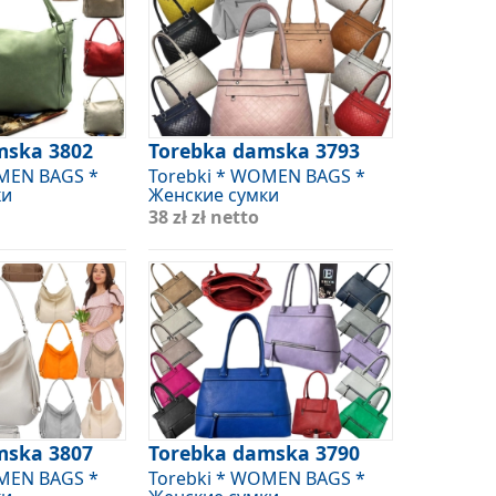
mska 3802
Torebka damska 3793
OMEN BAGS *
Torebki * WOMEN BAGS *
ки
Женские сумки
38 zł
zł netto
mska 3807
Torebka damska 3790
OMEN BAGS *
Torebki * WOMEN BAGS *