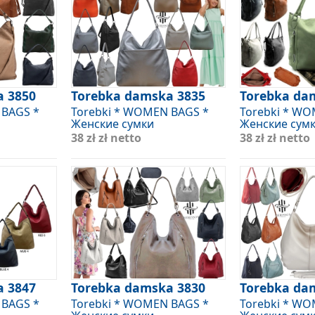
a 3850
Torebka damska 3835
Torebka da
 BAGS *
Torebki * WOMEN BAGS *
Torebki * W
Женские сумки
Женские сум
38 zł
zł netto
38 zł
zł netto
a 3847
Torebka damska 3830
Torebka da
 BAGS *
Torebki * WOMEN BAGS *
Torebki * W