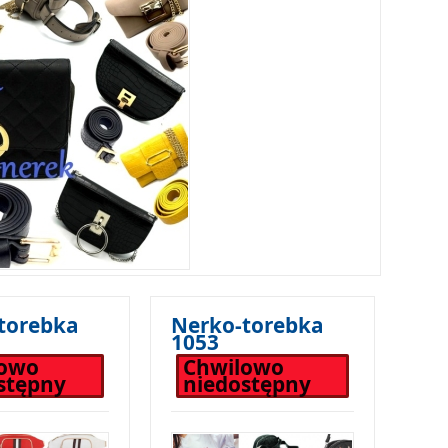
torebka
Nerko-torebka
1053
lowo
Chwilowo
stępny
niedostępny