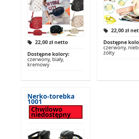
22,00
zł ne
22,00
zł netto
Dostępne kolo
czerwony, niebi
żółty
Dostępne kolory:
czerwony, biały,
kremowy
Nerko-torebka
1001
Chwilowo
niedostępny