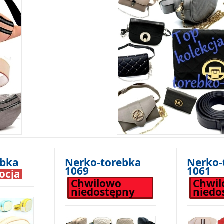
ebka
Nerko-torebka
Nerko-
1069
1061
ocja
Chwilowo
Chwi
niedostępny
niedo