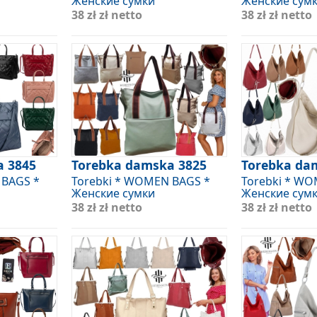
Женские сумки
Женские сум
38 zł
zł netto
38 zł
zł netto
a 3845
Torebka damska 3825
Torebka da
 BAGS *
Torebki * WOMEN BAGS *
Torebki * W
Женские сумки
Женские сум
38 zł
zł netto
38 zł
zł netto