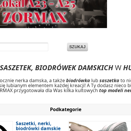
SZUKAJ
SASZETEK, BIODRÓWEK DAMSKICH
W
H
tocznie nerka damska, a także
biodrówka
lub
saszetka
to n
ę lubianym elementem każdej kreacji! A Ty dodasz nieco 
MAX przygotowała dla Was kilka kultowych
top modeli
ne
Podkategorie
Saszetki, nerki,
biodrówki damskie