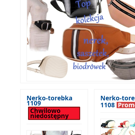
Nerko-torebka
Nerko-tor
1109
1108
Prom
Chwilowo
niedostępny