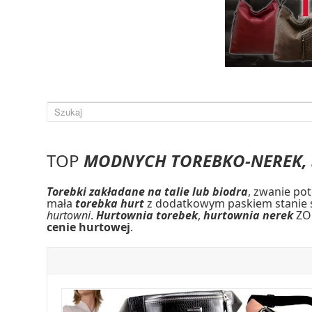
TOP
MODNYCH TOREBKO-NEREK, 
Torebki zakładane na talie lub biodra
, zwanie po
mała
torebka hurt
z dodatkowym paskiem stanie si
hurtowni
.
Hurtownia torebek
,
hurtownia nerek
ZOR
cenie hurtowej
.