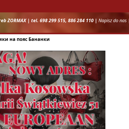
reb ZORMAX | tel. 698 299 515, 886 284 110 |
Napisz do nas
умки на пояс Бананки