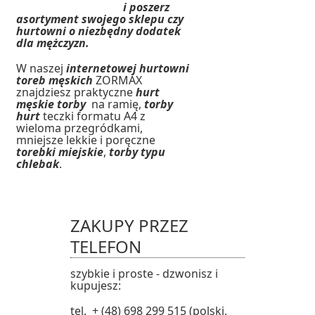
i poszerz
asortyment swojego sklepu czy
hurtowni o niezbędny dodatek
dla mężczyzn.
W naszej
internetowej hurtowni
toreb męskich
ZORMAX
znajdziesz praktyczne
hurt
męskie torby
na ramię,
torby
hurt
teczki formatu A4 z
wieloma przegródkami,
mniejsze lekkie i poręczne
torebki miejskie
,
torby typu
chlebak
.
ZAKUPY PRZEZ
TELEFON
szybkie i proste - dzwonisz i
kupujesz:
tel. + (48) 698 299 515 (polski,