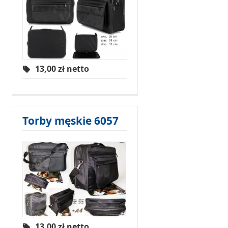
13,00
zł netto
Torby męskie 6057
13,00
zł netto