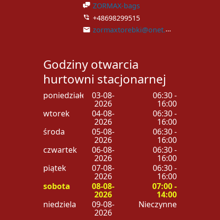
ZORMAX-bags
+48698299515
zormaxtorebki@onet.pl
Godziny otwarcia
hurtowni stacjonarnej
poniedziałek
03-08-
06:30 -
2026
16:00
wtorek
04-08-
06:30 -
2026
16:00
środa
05-08-
06:30 -
2026
16:00
czwartek
06-08-
06:30 -
2026
16:00
piątek
07-08-
06:30 -
2026
16:00
sobota
08-08-
07:00 -
2026
14:00
niedziela
09-08-
Nieczynne
2026