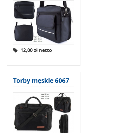
12,00
zł netto
Torby męskie 6067