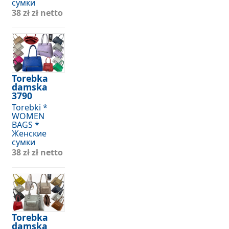
сумки
38 zł
zł netto
Torebka
damska
3790
Torebki *
WOMEN
BAGS *
Женские
сумки
38 zł
zł netto
Torebka
damska