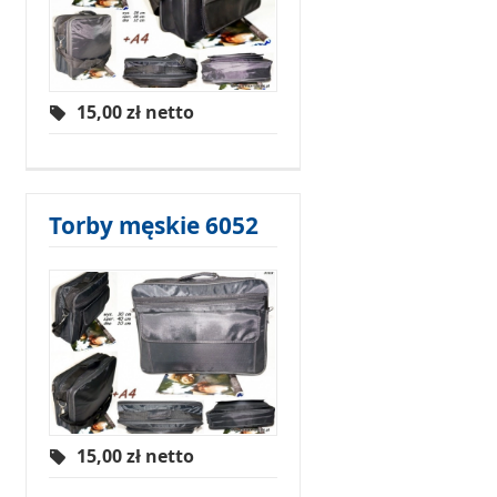
15,00
zł netto
Torby męskie 6052
15,00
zł netto