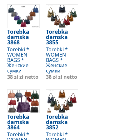
Torebka
Torebka
damska
damska
3868
3855
Torebki *
Torebki *
WOMEN
WOMEN
BAGS *
BAGS *
Женские
Женские
сумки
сумки
38 zł
zł netto
38 zł
zł netto
Torebka
Torebka
damska
damska
3864
3852
Torebki *
Torebki *
WOMEN
WOMEN