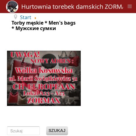
≡
Hurtownia torebek damskich ZORMAX
Start
Torby męskie * Men's bags
* Мужские сумки
SZUKAJ