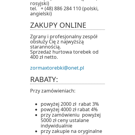
rosyjski)
tel. + (48) 886 284 110 (polski,
angielski)
ZAKUPY ONLINE
Zgrany i profesjonalny zespół
obsłuży Cię z najwyższą
starannością.
Sprzedaż hurtowa torebek od
400 zł netto.
zormaxtorebki@onet.pl
RABATY:
Przy zamówieniach:
powyżej 2000 zł rabat 3%
powyżej 4000 zł rabat 4%
przy zamówieniu powyżej
5000 zł ceny ustalane
indywidualnie
przy zakupie na oryginalne