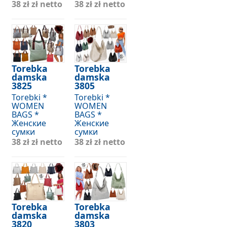
38 zł
zł netto
38 zł
zł netto
Torebka
Torebka
damska
damska
3825
3805
Torebki *
Torebki *
WOMEN
WOMEN
BAGS *
BAGS *
Женские
Женские
сумки
сумки
38 zł
zł netto
38 zł
zł netto
Torebka
Torebka
damska
damska
3820
3803