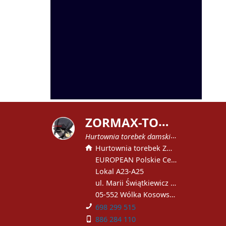
Z
ORMAX-TOREBKI
Hurtownia torebek damskich
Hurtownia torebek ZORMAX
EUROPEAN Polskie Centrum Handlowe
Lokal A23-A25
ul. Marii Świątkiewicz 51
05-552 Wólka Kosowska
698 299 515
886 284 110