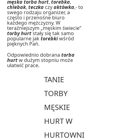
męska torba hurt
,
torebka
,
chlebak
,
teczka
czy
aktówka
,- to
swego rodzaju organizer, a
często i przenośne biuro
każdego mężczyzny. W
teraźniejszym „męskim świecie”
torby hurt
stały się tak samo
popularne jak
torebki
wśród
pięknych Pań.
Odpowiednio dobrana
torba
hurt
w dużym stopniu może
ułatwić prace.
TANIE
TORBY
MĘSKIE
HURT W
HURTOWNI