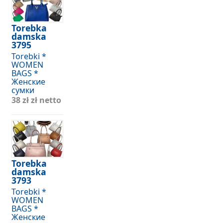
Torebka
damska
3795
Torebki *
WOMEN
BAGS *
Женские
сумки
38 zł
zł netto
Torebka
damska
3793
Torebki *
WOMEN
BAGS *
Женские