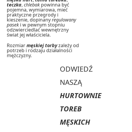
teczka
,
chlebak
powinna być
pojemna, wymiarowa, mieć
praktyczne przegrody i
kieszenie, dopinany
regulowany
pasek
i w pewnym stopniu
odzwierciedlać wewnętrzny
świat jej właściciela.
Rozmiar
męskiej torby
zależy od
potrzeb i rodzaju działalności
mężczyzny.
ODWIEDŹ
NASZĄ
HURTOWNIE
TOREB
MĘSKICH