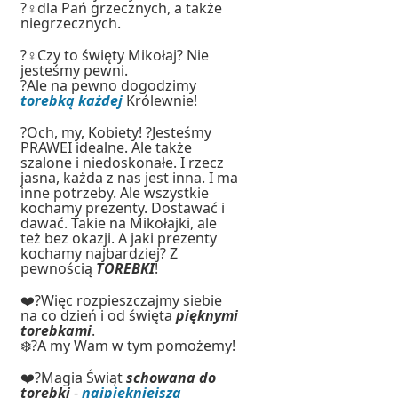
?‍♀️dla Pań grzecznych, a także
niegrzecznych.
?‍♀️Czy to święty Mikołaj? Nie
jesteśmy pewni.
?Ale na pewno dogodzimy
torebką każdej
Królewnie!
?Och, my, Kobiety! ?Jesteśmy
PRAWEI idealne. Ale także
szalone i niedoskonałe. I rzecz
jasna, każda z nas jest inna. I ma
inne potrzeby. Ale wszystkie
kochamy prezenty. Dostawać i
dawać. Takie na Mikołajki, ale
też bez okazji. A jaki prezenty
kochamy najbardziej? Z
pewnością
TOREBKI
!
❤️?Więc rozpieszczajmy siebie
na co dzień i od święta
pięknymi
torebkami
.
❄️?A my Wam w tym pomożemy!
❤️?Magia Świąt
schowana do
torebki
-
najpiękniejsza