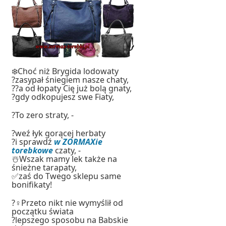
❄️Choć niż Brygida lodowaty
?zasypał śniegiem nasze chaty,
?‍?a od łopaty Cię już bolą gnaty,
?gdy odkopujesz swe Fiaty,
?To zero straty, -
?weź łyk gorącej herbaty
?i sprawdź
w ZORMAXie
torebkowe
czaty, -
☃️Wszak mamy lek także na
śnieżne tarapaty,
✅zaś do Twego sklepu same
bonifikaty!
?‍♀️Przeto nikt nie wymyślił od
początku świata
?lepszego sposobu na Babskie