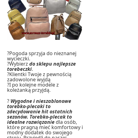
?Pogoda sprzyja do nieznanej
wycieczki.
?Wybierz
do sklepu najlepsze
torebeczki
.
?Klientki Twoje z pewnością
zadowolone wyjdą
?I po kolejne modele z
koleżanką przyjdą.
?
Wygodne i nieszablonowe
torebko-plecaki to
zdecydowanie hit ostatnich
sezonów.
Torebko-plecak to
idealne rozwiązanie
dla osób,
które pragną mieć komfortowy i
modny dodatek do swojego
stroju. Przyjedź do naszej