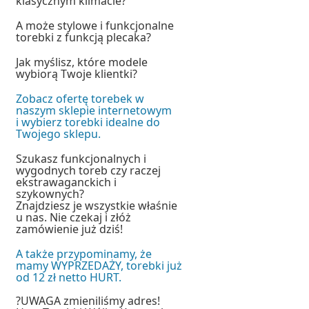
klasycznym klimacie?
A może stylowe i funkcjonalne
torebki z funkcją plecaka?
Jak myślisz, które modele
wybiorą Twoje klientki?
Zobacz ofertę torebek w
naszym sklepie internetowym
i wybierz torebki idealne do
Twojego sklepu.
Szukasz funkcjonalnych i
wygodnych toreb czy raczej
ekstrawaganckich i
szykownych?
Znajdziesz je wszystkie właśnie
u nas. Nie czekaj i złóż
zamówienie już dziś!
A także przypominamy, że
mamy WYPRZEDAŻY, torebki już
od 12 zł netto HURT.
?UWAGA zmieniliśmy adres!