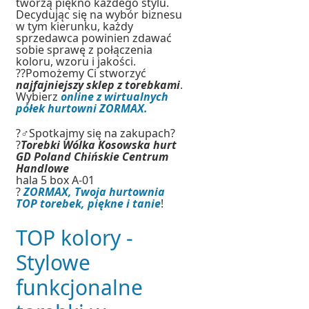
tworzą piękno każdego stylu.
Decydując się na wybór biznesu
w tym kierunku, każdy
sprzedawca powinien zdawać
sobie sprawę z połączenia
koloru, wzoru i jakości.
??Pomożemy Ci stworzyć
najfajniejszy sklep z torebkami
.
Wybierz
online z wirtualnych
półek hurtowni ZORMAX.
?‍♂️Spotkajmy się na zakupach?
?
Torebki Wólka Kosowska hurt
GD Poland Chińskie Centrum
Handlowe
hala 5 box A-01
?
ZORMAX, Twoja hurtownia
TOP torebek, piękne i tanie
!
TOP kolory -
Stylowe
funkcjonalne