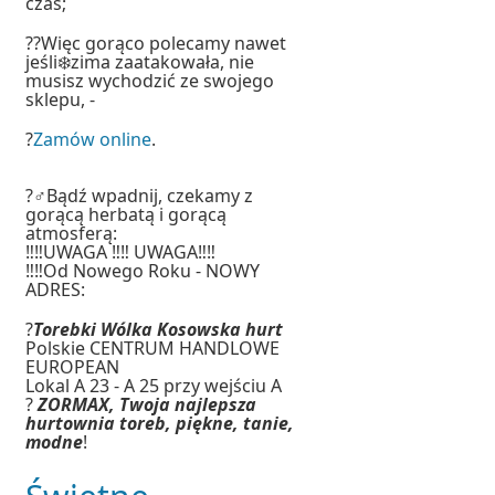
czas;
??Więc gorąco polecamy nawet
jeśli❄️zima zaatakowała, nie
musisz wychodzić ze swojego
sklepu, -
?
Zamów online
.
?‍♂️Bądź wpadnij, czekamy z
gorącą herbatą i gorącą
atmosferą:
‼️‼️UWAGA ‼️‼️ UWAGA‼️‼️
‼️‼️Od Nowego Roku - NOWY
ADRES:
?
Torebki Wólka Kosowska hurt
Polskie CENTRUM HANDLOWE
EUROPEAN
Lokal A 23 - A 25 przy wejściu A
?
ZORMAX, Twoja najlepsza
hurtownia toreb, piękne, tanie,
modne
!