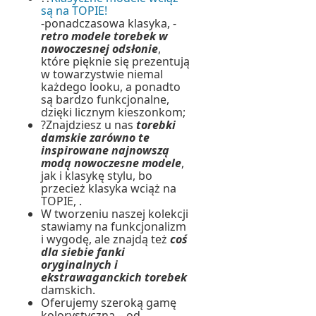
są na TOPIE!
-ponadczasowa klasyka, -
retro modele torebek w
nowoczesnej odsłonie
,
które pięknie się prezentują
w towarzystwie niemal
każdego looku, a ponadto
są bardzo funkcjonalne,
dzięki licznym kieszonkom;
?Znajdziesz u nas
torebki
damskie zarówno te
inspirowane najnowszą
modą nowoczesne modele
,
jak i klasykę stylu, bo
przecież klasyka wciąż na
TOPIE, .
W tworzeniu naszej kolekcji
stawiamy na funkcjonalizm
i wygodę, ale znajdą też
coś
dla siebie fanki
oryginalnych i
ekstrawaganckich torebek
damskich.
Oferujemy szeroką gamę
kolorystyczną – od