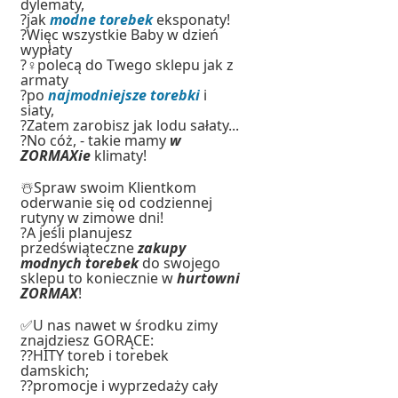
dylematy,
?jak
modne torebek
eksponaty!
?Więc wszystkie Baby w dzień
wypłaty
?‍♀️polecą do Twego sklepu jak z
armaty
?po
najmodniejsze torebki
i
siaty,
?Zatem zarobisz jak lodu sałaty...
?No cóż, - takie mamy
w
ZORMAXie
klimaty!
☃️Spraw swoim Klientkom
oderwanie się od codziennej
rutyny w zimowe dni!
?A jeśli planujesz
przedświąteczne
zakupy
modnych torebek
do swojego
sklepu to koniecznie w
hurtowni
ZORMAX
!
✅U nas nawet w środku zimy
znajdziesz GORĄCE:
??HITY toreb i torebek
damskich;
??promocje i wyprzedaży cały