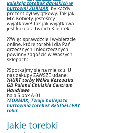
kolekcja torebek damskich w
hurtowni ZORMAX
, by każdy
prezent był wyjątkowy. Tak jak
MY, Kobiety, jesteśmy
wyjątkowe! Tak jak wyjątkowa
jest każda z Twoich Klientek!
??Więc sprawdźcie i wybierzcie
online, które torebki dla Pań
grzecznych i niegrzecznych
powinny zagościć w Waszych
sklepach:
?Spotkajmy się na miejscu! U
nas zakupy ZAWSZE udane:
?
HURT torby Wólka Kosowska
GD Poland Chińskie Centrum
Handlowe
hala 5 box A-01
?
ZORMAX, Twoja najlepsza
hurtownia torebek BESTSELLERY
roku
!
Jakie torebki