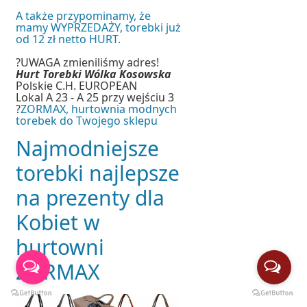
A także przypominamy, że
mamy WYPRZEDAŻY, torebki już
od 12 zł netto HURT.
?UWAGA zmieniliśmy adres!
Hurt Torebki Wólka Kosowska
Polskie C.H. EUROPEAN
Lokal A 23 - A 25 przy wejściu 3
?
ZORMAX, hurtownia modnych
torebek do Twojego sklepu
Najmodniejsze
torebki najlepsze
na prezenty dla
Kobiet w
hurtowni
ZORMAX