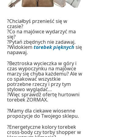
?Chciałbyś przenieść się w
czasie?
?Co na majówce wydarzyć ma
się?
?Pytań zbędnych nie zadawaj.
?Widokiem
torebek pięknych
się
napawaj.
?Beztroska wycieczka w góry i
czas wypoczynku na majówce
marzy się chyba każdemu? Ale w
co spakować wszystkie
potrzebne rzeczy i przy tym
stylowo wyglądać…
?Więc sprawdź ofertę hurtowni
torebek ZORMAX.
?Mamy dla ciekawe wiosenne
propozycje do Twojego sklepu.
?Energetyczne kolory torebek
cross-body czy torby shopper w