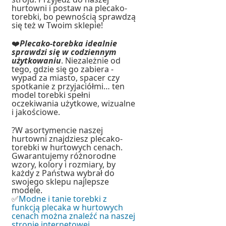
hurtowni i postaw na plecako-
torebki, bo pewnością sprawdzą
się też w Twoim sklepie!
❤️
Plecako-torebka idealnie
sprawdzi się w codziennym
użytkowaniu
. Niezależnie od
tego, gdzie się go zabiera -
wypad za miasto, spacer czy
spotkanie z przyjaciółmi… ten
model torebki spełni
oczekiwania użytkowe, wizualne
i jakościowe.
?W asortymencie naszej
hurtowni znajdziesz plecako-
torebki w hurtowych cenach.
Gwarantujemy różnorodne
wzory, kolory i rozmiary, by
każdy z Państwa wybrał do
swojego sklepu najlepsze
modele.
✅
Modne i tanie torebki z
funkcją plecaka w hurtowych
cenach można znaleźć na naszej
stronie internetowej.