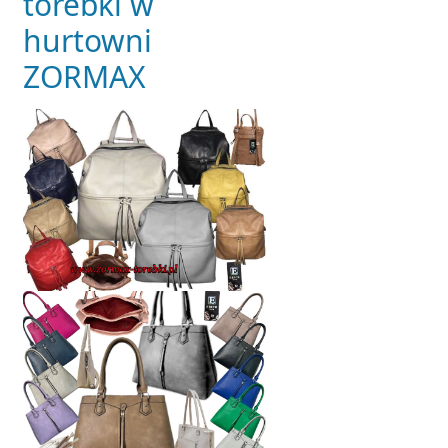
torebki w
hurtowni
ZORMAX