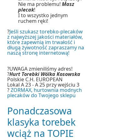
Nie ma problemu!
Masz
plecak
!
I to wszystko jednym
ruchem ręki!
?
Jeśli szukasz torebko-plecaków
z najwyższej jakości materiałów,
które zapewnią im trwałość i
długą żywotność zapraszamy na
naszą stronę internetową!
?UWAGA zmieniliśmy adres!
?
Hurt Torebki Wólka Kosowska
Polskie C.H. EUROPEAN
Lokal A 23 - A 25 przy wejściu 3
?
ZORMAX, hurtownia modnych
plecaków do Twojego sklepu
Ponadczasowa
klasyka torebek
wciąż na TOPIE