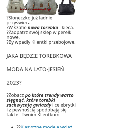
?Słoneczko już ładnie
przyświeca.
?W szafie
nowa torebka
i kieca.
?Zaopatrz swój sklep w perełki
nowe,
?By wpadły Klientki przebojowe.
JAKA BĘDZIE TOREBKOWA
MODA NA LATO-JESIEŃ
2023?
?Zobacz
po które trendy warto
sięgnąć, które torebki
zachwycają gwiazdy
i celebrytki
i z pewnością spodobają się
także i Twoim Klientkom:
??
Klasyczne modele wciąż