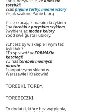
?Aha, oczywiście, że
damskie
torebki
!
?Zaś
piękne torby, modne wzory
?‍♀️jak szalone Panie biorą
?i się rzucają z małpim krzykiem
?na
torebki z paryskim szykiem
,
?wybierając
modne kolory
?pod swe gusta i ubiory.
?Chcesz by w sklepie Twym też
byli tłoki?
?To sprawdź
w ZORMAXie
katalogi
!
?U nas
torebek modnych
mrowie
?zaopatrzymy sklepy w
Warszawie i Krakowie!
TOREBKI, TORBY,
TOREBECZKI.
To dodatki, które bez wątpienia,