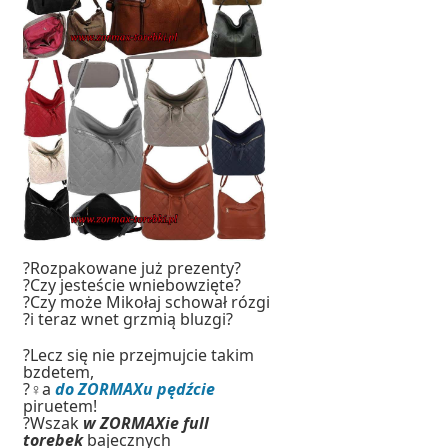
?Rozpakowane już prezenty?
?Czy jesteście wniebowzięte?
?Czy może Mikołaj schował rózgi
?i teraz wnet grzmią bluzgi?
?Lecz się nie przejmujcie takim
bzdetem,
?‍♀️a
do ZORMAXu pędźcie
piruetem!
?Wszak
w ZORMAXie full
torebek
bajecznych