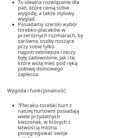
To idealna rozwiązanie dla
pań, które cenią sobie
wygodę, a także stylowy
wygląd.
Posiadamy szeroki wybór
torebko-placaków w
przeróżnych rozmiarach, by
zarówno osoby noszące
przy sobie tylko
najpotrzebniejsze rzeczy
były zadowolone, jak i te,
które wolą mieć pod ręką
połowę domowego
zaplecza.
Wygoda i funkcjonalność:
?Plecako-torebki hurt z
naszej hurtowni posiadają
wiele przydatnych
kieszonek, w których z
łatwością można
posegregować swoje