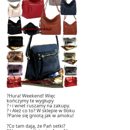
?Hura! Weekend! Więc
kończymy te wygłupy
?‍♀️i wnet ruszamy na zakupy.
?‍♀️Ależ co to? W sklepie w tłoku
?Panie się gniotą jak w amoku!
?Co tam dają, że Pań setki?