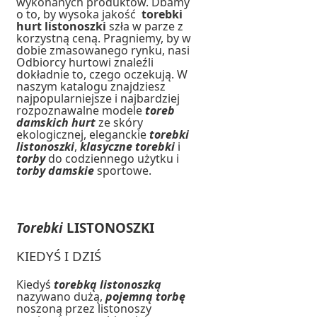
wykonanych produktów. Dbamy
o to, by wysoka jakość
torebki
hurt
listonoszki
szła w parze z
korzystną ceną. Pragniemy, by w
dobie zmasowanego rynku, nasi
Odbiorcy hurtowi znaleźli
dokładnie to, czego oczekują. W
naszym katalogu znajdziesz
najpopularniejsze i najbardziej
rozpoznawalne modele
toreb
damskich hurt
ze skóry
ekologicznej, eleganckie
torebki
listonoszki
,
klasyczne torebki
i
torby
do codziennego użytku i
torby damskie
sportowe.
Torebki
LISTONOSZKI
KIEDYŚ I DZIŚ
Kiedyś
torebką listonoszką
nazywano dużą,
pojemną torbę
noszoną przez listonoszy