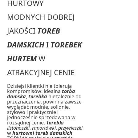
HURTOWY
MODNYCH DOBREJ
JAKOŚCI
TOREB
DAMSKICH
I
TOREBEK
HURTEM
W
ATRAKCYJNEJ CENIE
Dzisiejsi klientki nie tolerują
kompromisów: idealna
torba
damska
,
torebka
niezależnie od
przeznaczenia, powinna zawsze
wyglądać modnie, solidnie,
stylowo i praktycznie i
jednocześnie sprzedawana w
rozsądnej cenie.
Torebki
listonoszki
,
raportówki
,
przywieszki
w
hurtowni toreb damskich