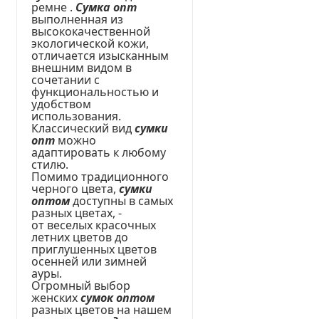
ремне .
Сумка опт
выполненная из
высококачественной
экологической кожи,
отличается изысканным
внешним видом в
сочетании с
функциональностью и
удобством
использования.
Классический вид
сумки
опт
можно
адаптировать к любому
стилю.
Помимо традиционного
черного цвета,
сумки
оптом
доступны в самых
разных цветах, -
от веселых красочных
летних цветов до
приглушенных цветов
осенней или зимней
ауры.
Огромный выбор
женских
сумок оптом
разных цветов на нашем