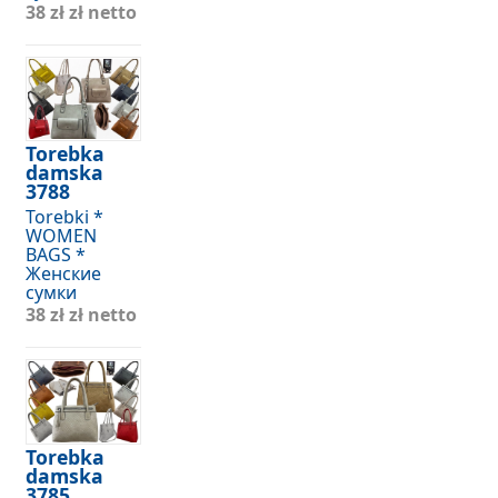
38 zł
zł netto
Torebka
damska
3788
Torebki *
WOMEN
BAGS *
Женские
сумки
38 zł
zł netto
Torebka
damska
3785