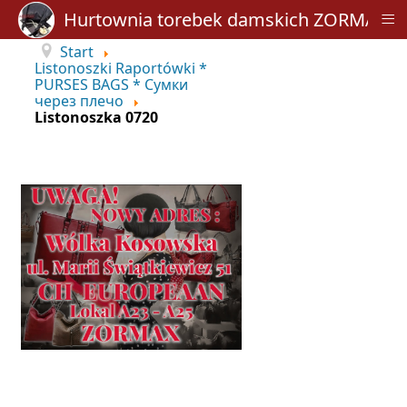
≡
Hurtownia torebek damskich ZORMAX
Start
Listonoszki Raportówki *
PURSES BAGS * Сумки
через плечо
Listonoszka 0720