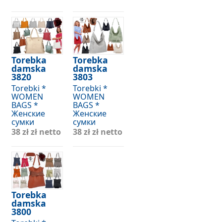
Torebka
Torebka
damska
damska
3820
3803
Torebki *
Torebki *
WOMEN
WOMEN
BAGS *
BAGS *
Женские
Женские
сумки
сумки
38 zł
zł netto
38 zł
zł netto
Torebka
damska
3800