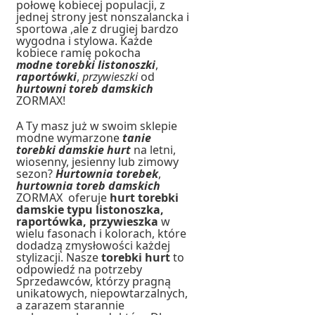
połowę kobiecej populacji, z
jednej strony jest nonszalancka i
sportowa ,ale z drugiej bardzo
wygodna i stylowa. Każde
kobiece ramię pokocha
modne
torebki
listonoszki
,
raportówki
,
przywieszki
od
hurtowni toreb damskich
ZORMAX!
A Ty masz już w swoim sklepie
modne wymarzone
tanie
torebki damskie hurt
na letni,
wiosenny, jesienny lub zimowy
sezon?
Hurtownia torebek
,
hurtownia toreb damskich
ZORMAX oferuje
hurt torebki
damskie typu listonoszka,
raportówka, przywieszka
w
wielu fasonach i kolorach, które
dodadzą zmysłowości każdej
stylizacji. Nasze
torebki hurt
to
odpowiedź na potrzeby
Sprzedawców, którzy pragną
unikatowych, niepowtarzalnych,
a zarazem starannie