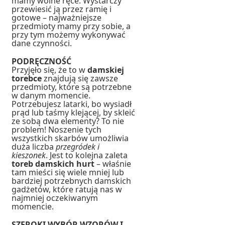
mamy wolne ręce. Wystarczy
przewiesić ją przez ramię i
gotowe – najważniejsze
przedmioty mamy przy sobie, a
przy tym możemy wykonywać
dane czynności.
PODRĘCZNOŚĆ
Przyjęło się, że to w
damskiej
torebce
znajdują się zawsze
przedmioty, które są potrzebne
w danym momencie.
Potrzebujesz latarki, bo wysiadł
prąd lub taśmy klejącej, by skleić
ze sobą dwa elementy? To nie
problem! Noszenie tych
wszystkich skarbów umożliwia
duża liczba
przegródek i
kieszonek
. Jest to kolejna zaleta
toreb damskich hurt
– właśnie
tam mieści się wiele mniej lub
bardziej potrzebnych damskich
gadżetów, które ratują nas w
najmniej oczekiwanym
momencie.
SZEROKI WYBÓR WZORÓW I