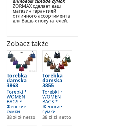
оптовом складе сумок
ZORMAX сделает ваш
магазин гарантией
отличного ассортимента
для Вашых покупателей.
Zobacz także
Torebka
Torebka
damska
damska
3868
3855
Torebki *
Torebki *
WOMEN
WOMEN
BAGS *
BAGS *
Женские
Женские
сумки
сумки
38 zł
zł netto
38 zł
zł netto