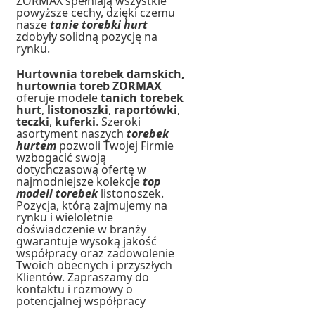
ZORMAX spełniają wszystkie
powyższe cechy, dzięki czemu
nasze
tanie torebki hurt
zdobyły solidną pozycję na
rynku.
Hurtownia torebek damskich,
hurtownia toreb ZORMAX
oferuje modele
tanich torebek
hurt
,
listonoszki
,
raportówki
,
teczki
,
kuferki
. Szeroki
asortyment naszych
torebek
hurtem
pozwoli Twojej Firmie
wzbogacić swoją
dotychczasową ofertę w
najmodniejsze kolekcje
top
modeli torebek
listonoszek.
Pozycja, którą zajmujemy na
rynku i wieloletnie
doświadczenie w branży
gwarantuje wysoką jakość
współpracy oraz zadowolenie
Twoich obecnych i przyszłych
Klientów. Zapraszamy do
kontaktu i rozmowy o
potencjalnej współpracy