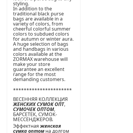
styling.
In addition to the
traditional black purse
bags are available in a
variety of colors, from
cheerful colorful summer
colors to subdued colors
for autumn or winter aura.
A huge selection of bags
and handbags in various
colors available at the
ZORMAX warehouse will
make your store
guarantee an excellent
range for the most
demanding customers.
**********************
ВЕСЕННЯЯ КОЛЛЕКЦИЯ
ЖЕНСКИХ СУМОК ОПТ
,
СУМОЧЕК ОПТОМ
,
БАРСЕТЕК, СУМОК-
МЕССЕНДЖЕРОВ.
Эффектная
женская
сумка оптом
на долгом