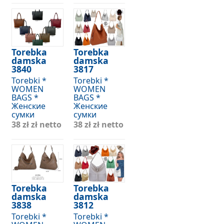
Torebka
Torebka
damska
damska
3840
3817
Torebki *
Torebki *
WOMEN
WOMEN
BAGS *
BAGS *
Женские
Женские
сумки
сумки
38 zł
zł netto
38 zł
zł netto
Torebka
Torebka
damska
damska
3838
3812
Torebki *
Torebki *