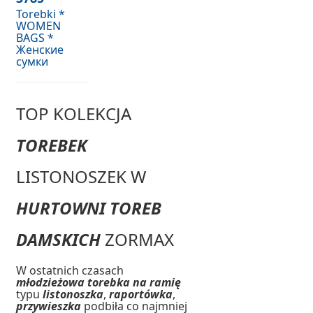
Torebki *
WOMEN
BAGS *
Женские
сумки
TOP KOLEKCJA
TOREBEK
LISTONOSZEK W
HURTOWNI TOREB
DAMSKICH
ZORMAX
W ostatnich czasach
młodzieżowa torebka na ramię
typu
listonoszka
,
raportówka
,
przywieszka
podbiła co najmniej