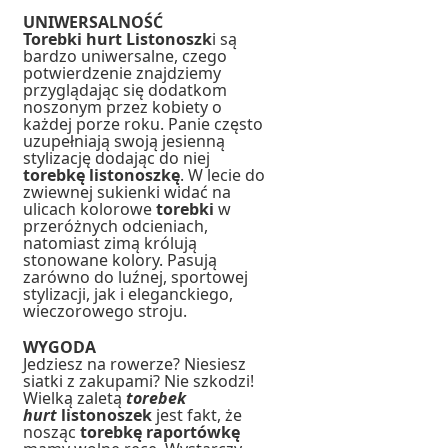
UNIWERSALNOŚĆ
Torebki hurt Listonoszk
i są
bardzo uniwersalne, czego
potwierdzenie znajdziemy
przyglądając się dodatkom
noszonym przez kobiety o
każdej porze roku. Panie często
uzupełniają swoją jesienną
stylizację dodając do niej
torebkę listonoszkę
. W lecie do
zwiewnej sukienki widać na
ulicach kolorowe
torebki
w
przeróżnych odcieniach,
natomiast zimą królują
stonowane kolory. Pasują
zarówno do luźnej, sportowej
stylizacji, jak i eleganckiego,
wieczorowego stroju.
WYGODA
Jedziesz na rowerze? Niesiesz
siatki z zakupami? Nie szkodzi!
Wielką zaletą
torebek
hurt
listonoszek
jest fakt, że
nosząc
torebkę raportówkę