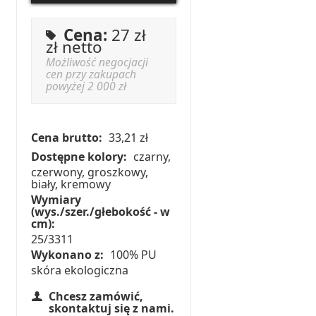
Cena:
27 zł
zł netto
Możliwość negocjacji
cen przy zakupach
powyżej 2 000 zł
Cena brutto:
33,21 zł
Dostępne kolory:
czarny,
czerwony, groszkowy,
biały, kremowy
Wymiary
(wys./szer./głebokość - w
cm):
25/3311
Wykonano z:
100% PU
skóra ekologiczna
Chcesz zamówić,
skontaktuj się z nami.