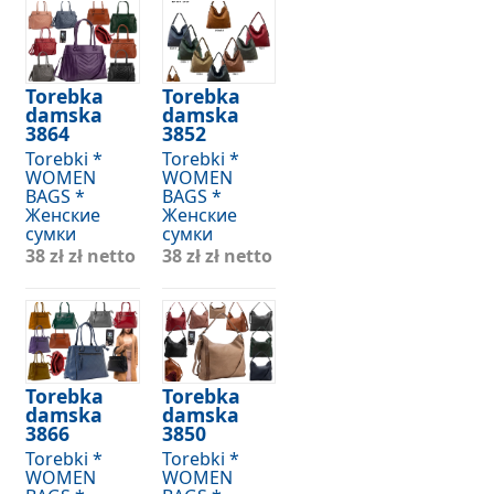
Torebka
Torebka
damska
damska
3864
3852
Torebki *
Torebki *
WOMEN
WOMEN
BAGS *
BAGS *
Женские
Женские
сумки
сумки
38 zł
zł netto
38 zł
zł netto
Torebka
Torebka
damska
damska
3866
3850
Torebki *
Torebki *
WOMEN
WOMEN