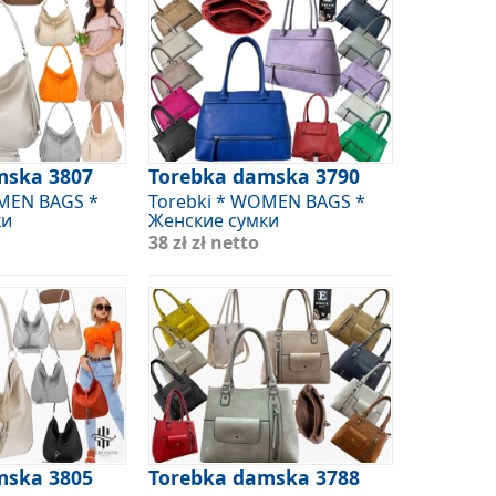
mska 3807
Torebka damska 3790
OMEN BAGS *
Torebki * WOMEN BAGS *
ки
Женские сумки
38 zł
zł netto
mska 3805
Torebka damska 3788