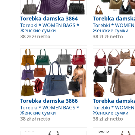
Torebka damska 3864
Torebka damsk
Torebki * WOMEN BAGS *
Torebki * WOMEN
Женские сумки
Женские сумки
38 zł
zł netto
38 zł
zł netto
Torebka damska 3866
Torebka damsk
Torebki * WOMEN BAGS *
Torebki * WOMEN
Женские сумки
Женские сумки
38 zł
zł netto
38 zł
zł netto