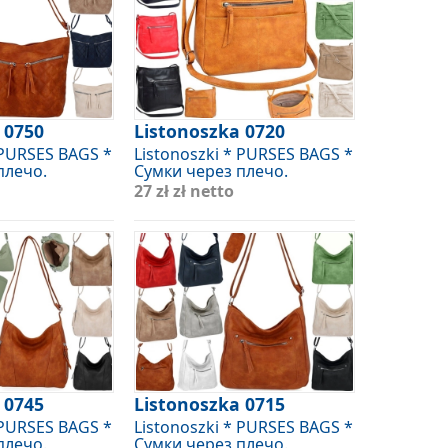
 0750
Listonoszka 0720
 PURSES BAGS *
Listonoszki * PURSES BAGS *
плечо.
Сумки через плечо.
27 zł
zł netto
 0745
Listonoszka 0715
 PURSES BAGS *
Listonoszki * PURSES BAGS *
плечо.
Сумки через плечо.