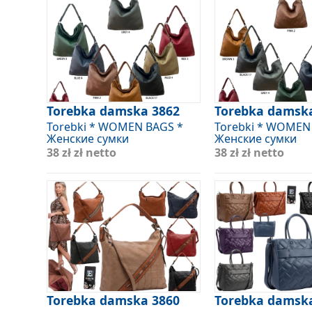
Torebka damska 3862
Torebka damsk
Torebki * WOMEN BAGS *
Torebki * WOMEN
Женские сумки
Женские сумки
38 zł
zł netto
38 zł
zł netto
Torebka damska 3860
Torebka damsk