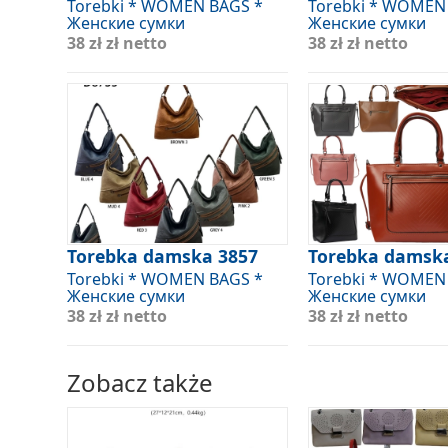
Torebki * WOMEN BAGS *
Torebki * WOMEN
Женские сумки
Женские сумки
38 zł
zł netto
38 zł
zł netto
Torebka damska 3857
Torebka damsk
Torebki * WOMEN BAGS *
Torebki * WOMEN
Женские сумки
Женские сумки
38 zł
zł netto
38 zł
zł netto
Zobacz także