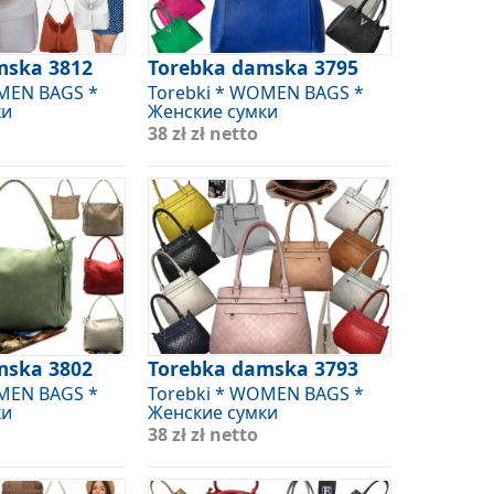
mska 3812
Torebka damska 3795
OMEN BAGS *
Torebki * WOMEN BAGS *
ки
Женские сумки
38 zł
zł netto
mska 3802
Torebka damska 3793
OMEN BAGS *
Torebki * WOMEN BAGS *
ки
Женские сумки
38 zł
zł netto