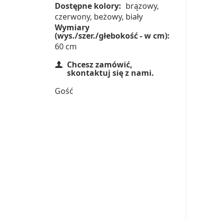
Dostępne kolory:
brązowy,
czerwony, beżowy, biały
Wymiary
(wys./szer./głebokość - w cm):
60 cm
Chcesz zamówić,
skontaktuj się z nami.
Gość