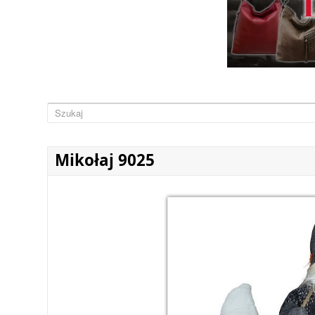
Mikołaj 9025