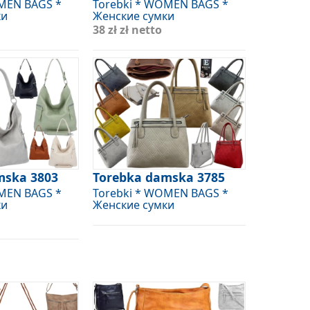
OMEN BAGS *
Torebki * WOMEN BAGS *
ки
Женские сумки
38 zł
zł netto
mska 3803
Torebka damska 3785
OMEN BAGS *
Torebki * WOMEN BAGS *
ки
Женские сумки