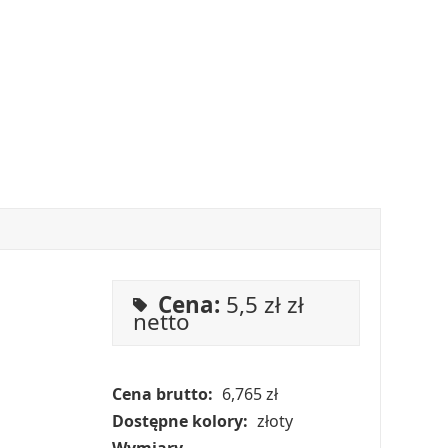
Cena:
5,5 zł
zł
netto
Cena brutto:
6,765 zł
Dostępne kolory:
złoty