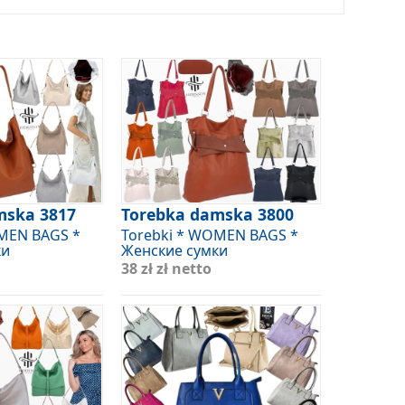
mska 3817
Torebka damska 3800
OMEN BAGS *
Torebki * WOMEN BAGS *
ки
Женские сумки
38 zł
zł netto