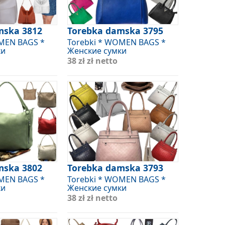
mska 3812
Torebka damska 3795
OMEN BAGS *
Torebki * WOMEN BAGS *
ки
Женские сумки
38 zł
zł netto
mska 3802
Torebka damska 3793
OMEN BAGS *
Torebki * WOMEN BAGS *
ки
Женские сумки
38 zł
zł netto