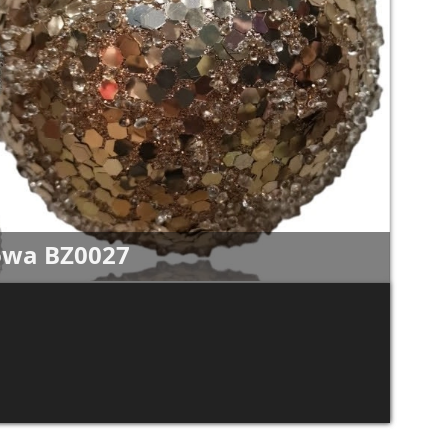
owa BZ0027