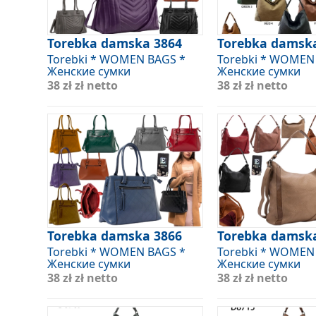
Torebka damska 3864
Torebka damsk
Torebki * WOMEN BAGS *
Torebki * WOMEN
Женские сумки
Женские сумки
38 zł
zł netto
38 zł
zł netto
Torebka damska 3866
Torebka damsk
Torebki * WOMEN BAGS *
Torebki * WOMEN
Женские сумки
Женские сумки
38 zł
zł netto
38 zł
zł netto