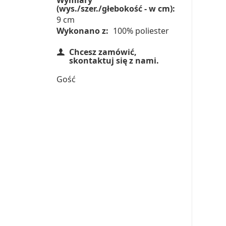
Wymiary
(wys./szer./głebokość - w cm):
9 cm
Wykonano z:
100% poliester
Chcesz zamówić,
skontaktuj się z nami.
Gość