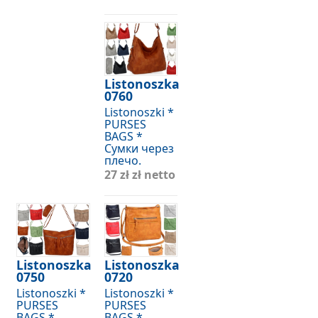
Listonoszka
0760
Listonoszki *
PURSES
BAGS *
Сумки через
плечо.
27 zł
zł netto
Listonoszka
Listonoszka
0750
0720
Listonoszki *
Listonoszki *
PURSES
PURSES
BAGS *
BAGS *