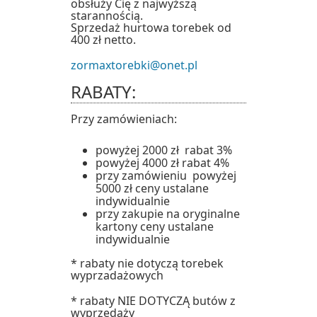
obsłuży Cię z najwyższą
starannością.
Sprzedaż hurtowa torebek od
400 zł netto.
zormaxtorebki@onet.pl
RABATY:
Przy zamówieniach:
powyżej 2000 zł rabat 3%
powyżej 4000 zł rabat 4%
przy zamówieniu powyżej
5000 zł ceny ustalane
indywidualnie
przy zakupie na oryginalne
kartony ceny ustalane
indywidualnie
* rabaty nie dotyczą torebek
wyprzadażowych
* rabaty NIE DOTYCZĄ butów z
wyprzedaży