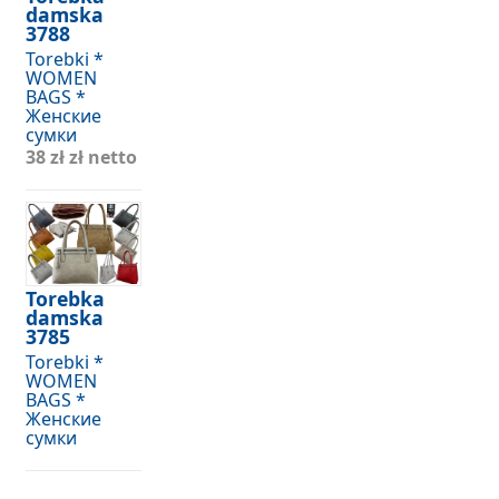
damska
3788
Torebki *
WOMEN
BAGS *
Женские
сумки
38 zł
zł netto
Torebka
damska
3785
Torebki *
WOMEN
BAGS *
Женские
сумки