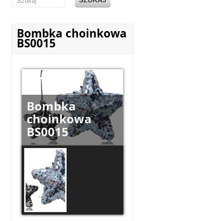
Bombka choinkowa
BS0015
Bombka
choinkowa
BS0015