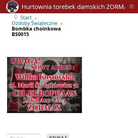
≡
Hurtownia torebek damskich ZORMAX
Start
Ozdoby Świąteczne
Bombka choinkowa
BS0015
SZUKAJ