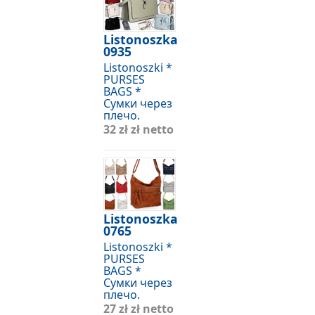
Listonoszka
0935
Listonoszki *
PURSES
BAGS *
Сумки через
плечо.
32 zł
zł netto
Listonoszka
0765
Listonoszki *
PURSES
BAGS *
Сумки через
плечо.
27 zł
zł netto