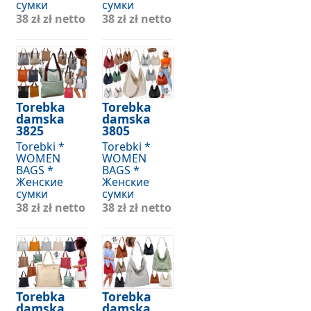
сумки
сумки
38 zł
zł netto
38 zł
zł netto
Torebka
Torebka
damska
damska
3825
3805
Torebki *
Torebki *
WOMEN
WOMEN
BAGS *
BAGS *
Женские
Женские
сумки
сумки
38 zł
zł netto
38 zł
zł netto
Torebka
Torebka
damska
damska