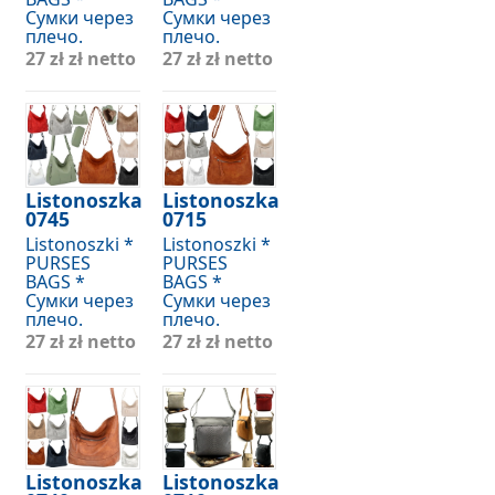
Сумки через
Сумки через
плечо.
плечо.
27 zł
zł netto
27 zł
zł netto
Listonoszka
Listonoszka
0745
0715
Listonoszki *
Listonoszki *
PURSES
PURSES
BAGS *
BAGS *
Сумки через
Сумки через
плечо.
плечо.
27 zł
zł netto
27 zł
zł netto
Listonoszka
Listonoszka