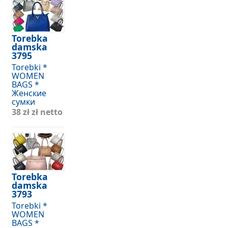
Torebka
damska
3795
Torebki *
WOMEN
BAGS *
Женские
сумки
38 zł
zł netto
Torebka
damska
3793
Torebki *
WOMEN
BAGS *