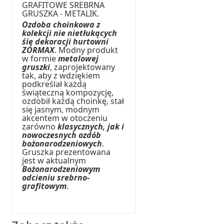
GRAFITOWE SREBRNA
GRUSZKA - METALIK.
Ozdoba choinkowa z
kolekcji nie nietłukących
śię dekoracji hurtowni
ZORMAX
. Modny produkt
w formie
metalowej
gruszki
, zaprojektowany
tak, aby z wdziękiem
podkreślał każdą
świąteczną kompozycję,
ozdobił każdą choinkę, stał
się jasnym, modnym
akcentem w otoczeniu
zarówno
klasycznych, jak i
nowoczesnych ozdób
bożonarodzeniowych
.
Gruszka prezentowana
jest w aktualnym
Bożonarodzeniowym
odcieniu srebrno-
grafitowym
.