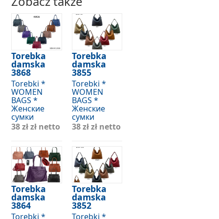
Zobacz także
Torebka
Torebka
damska
damska
3868
3855
Torebki *
Torebki *
WOMEN
WOMEN
BAGS *
BAGS *
Женские
Женские
сумки
сумки
38 zł
zł netto
38 zł
zł netto
Torebka
Torebka
damska
damska
3864
3852
Torebki *
Torebki *