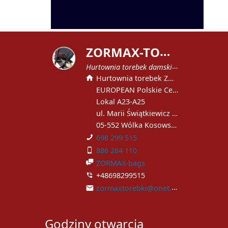
Z
ORMAX-TOREBKI
Hurtownia torebek damskich
Hurtownia torebek ZORMAX
EUROPEAN Polskie Centrum Handlowe
Lokal A23-A25
ul. Marii Świątkiewicz 51
05-552 Wólka Kosowska
698 299 515
886 284 110
ZORMAX-bags
+48698299515
zormaxtorebki@onet.pl
Godziny otwarcia