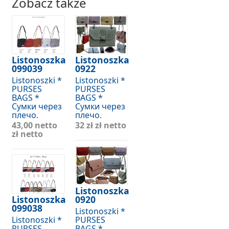
Zobacz także
Listonoszka
Listonoszka
099039
0922
Listonoszki *
Listonoszki *
PURSES
PURSES
BAGS *
BAGS *
Сумки через
Сумки через
плечо.
плечо.
43,00 netto
32 zł
zł netto
zł netto
Listonoszka
Listonoszka
0920
099038
Listonoszki *
Listonoszki *
PURSES
PURSES
BAGS *