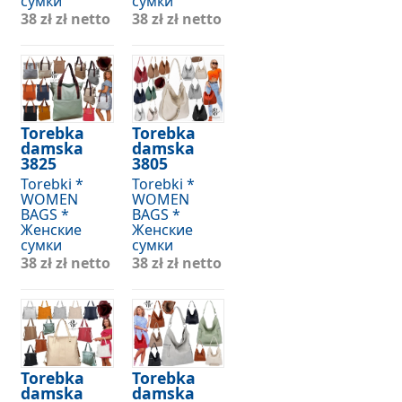
сумки
сумки
38 zł
zł netto
38 zł
zł netto
Torebka
Torebka
damska
damska
3825
3805
Torebki *
Torebki *
WOMEN
WOMEN
BAGS *
BAGS *
Женские
Женские
сумки
сумки
38 zł
zł netto
38 zł
zł netto
Torebka
Torebka
damska
damska