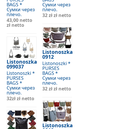
BAGS *
Сумки через
Сумки через
плечо.
плечо.
32 zł
zł netto
43,00 netto
zł netto
Listonoszka
0912
Listonoszka
Listonoszki *
099037
PURSES
Listonoszki *
BAGS *
PURSES
Сумки через
BAGS *
плечо.
Сумки через
32 zł
zł netto
плечо.
32zł
zł netto
Listonoszka