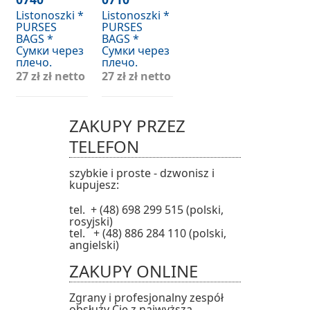
Listonoszki *
Listonoszki *
PURSES
PURSES
BAGS *
BAGS *
Сумки через
Сумки через
плечо.
плечо.
27 zł
zł netto
27 zł
zł netto
ZAKUPY PRZEZ
TELEFON
szybkie i proste - dzwonisz i
kupujesz:
tel. + (48) 698 299 515 (polski,
rosyjski)
tel. + (48) 886 284 110 (polski,
angielski)
ZAKUPY ONLINE
Zgrany i profesjonalny zespół
obsłuży Cię z najwyższą