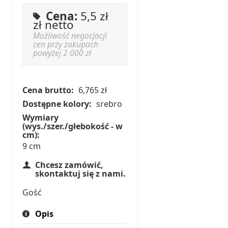
Cena:
5,5 zł
zł netto
Możliwość negocjacji
cen przy zakupach
powyżej 2 000 zł
Cena brutto:
6,765 zł
Dostępne kolory:
srebro
Wymiary
(wys./szer./głebokość - w
cm):
9 cm
Chcesz zamówić,
skontaktuj się z nami.
Gość
Opis