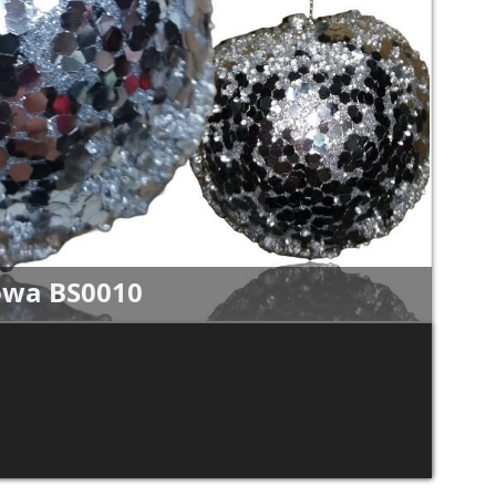
owa BS0010