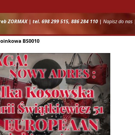
reb ZORMAX | tel. 698 299 515, 886 284 110 |
Napisz do nas
oinkowa BS0010