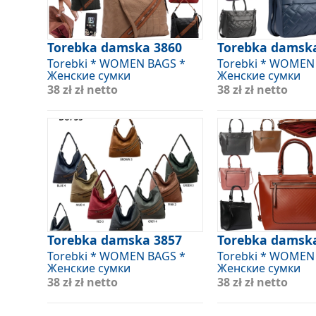
Torebka damska 3860
Torebka damsk
Torebki * WOMEN BAGS *
Torebki * WOMEN
Женские сумки
Женские сумки
38 zł
zł netto
38 zł
zł netto
Torebka damska 3857
Torebka damsk
Torebki * WOMEN BAGS *
Torebki * WOMEN
Женские сумки
Женские сумки
38 zł
zł netto
38 zł
zł netto