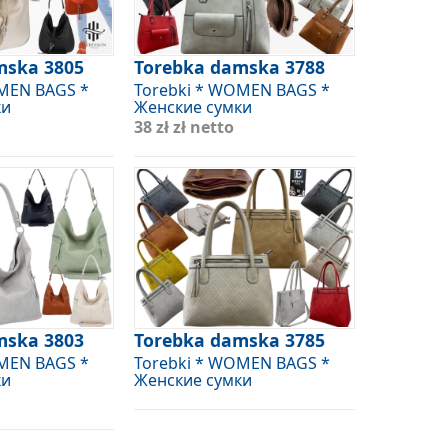
mska 3805
Torebka damska 3788
OMEN BAGS *
Torebki * WOMEN BAGS *
ки
Женские сумки
38 zł
zł netto
mska 3803
Torebka damska 3785
OMEN BAGS *
Torebki * WOMEN BAGS *
ки
Женские сумки