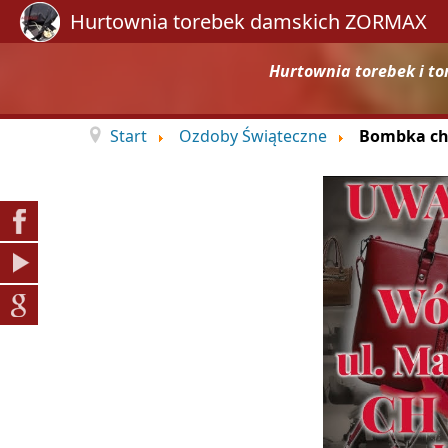
Hurtownia torebek damskich ZORMAX
Hurtownia torebek i to
Start
Ozdoby Świąteczne
Bombka ch