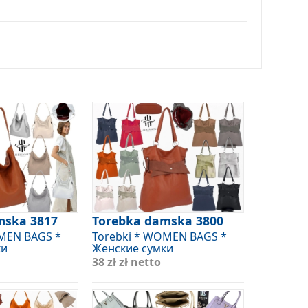
mska 3817
Torebka damska 3800
OMEN BAGS *
Torebki * WOMEN BAGS *
ки
Женские сумки
38 zł
zł netto