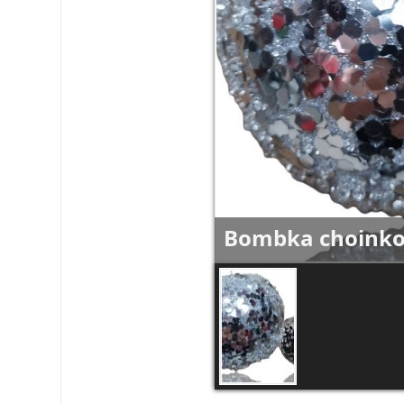
Bombka choink