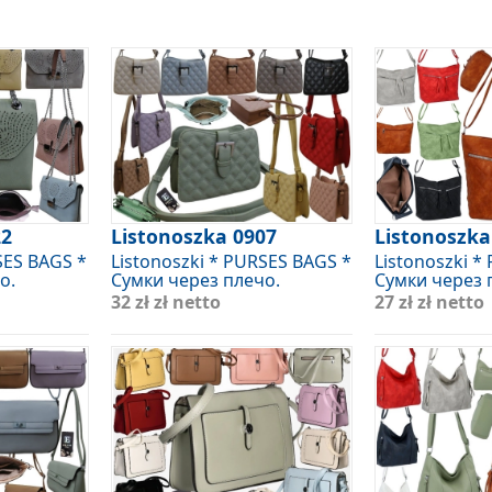
22
Listonoszka 0907
Listonoszka
SES BAGS *
Listonoszki * PURSES BAGS *
Listonoszki *
о.
Сумки через плечо.
Сумки через 
32 zł
zł netto
27 zł
zł netto