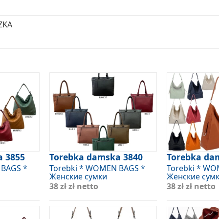
ZKA
a 3855
Torebka damska 3840
Torebka da
 BAGS *
Torebki * WOMEN BAGS *
Torebki * W
Женские сумки
Женские сум
38 zł
zł netto
38 zł
zł netto