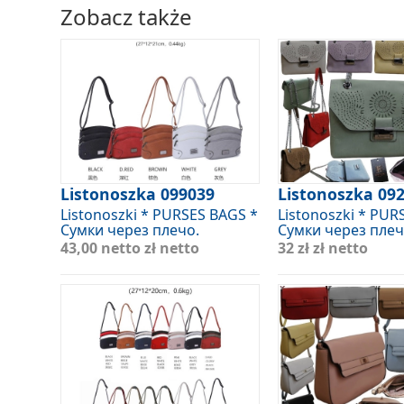
Zobacz także
Listonoszka 099039
Listonoszka 09
Listonoszki * PURSES BAGS *
Listonoszki * PUR
Сумки через плечо.
Сумки через плеч
43,00 netto
zł netto
32 zł
zł netto