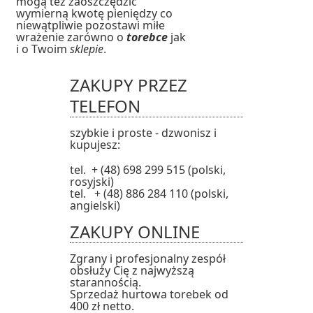
mogą też zaoszczędzić
wymierną kwotę pieniędzy co
niewątpliwie pozostawi miłe
wrażenie zarówno o
torebce
jak
i o Twoim
sklepie
.
ZAKUPY PRZEZ
TELEFON
szybkie i proste - dzwonisz i
kupujesz:
tel. + (48) 698 299 515 (polski,
rosyjski)
tel. + (48) 886 284 110 (polski,
angielski)
ZAKUPY ONLINE
Zgrany i profesjonalny zespół
obsłuży Cię z najwyższą
starannością.
Sprzedaż hurtowa torebek od
400 zł netto.