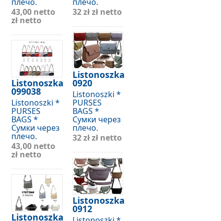
плечо.
плечо.
43,00 netto
32 zł
zł netto
zł netto
Listonoszka
Listonoszka
0920
099038
Listonoszki *
Listonoszki *
PURSES
PURSES
BAGS *
BAGS *
Сумки через
Сумки через
плечо.
плечо.
32 zł
zł netto
43,00 netto
zł netto
Listonoszka
0912
Listonoszka
Listonoszki *