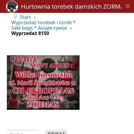
≡
Hurtownia torebek damskich ZORMAX
Start
Wyprzedaż torebek i toreb *
Sale bags * Акция сумок
Wyprzedaż 8150
SZUKAJ