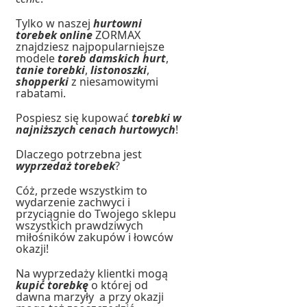
Tylko w naszej
hurtowni
torebek online
ZORMAX
znajdziesz najpopularniejsze
modele
toreb damskich hurt
,
tanie torebki
,
listonoszki
,
shopperki
z niesamowitymi
rabatami.
Pospiesz się kupować
torebki w
najniższych cenach hurtowych
!
Dlaczego potrzebna jest
wyprzedaż torebek
?
Cóż, przede wszystkim to
wydarzenie zachwyci i
przyciągnie do Twojego sklepu
wszystkich prawdziwych
miłośników zakupów i łowców
okazji!
Na wyprzedaży klientki mogą
kupić torebkę
o której od
dawna marzyły a przy okazji