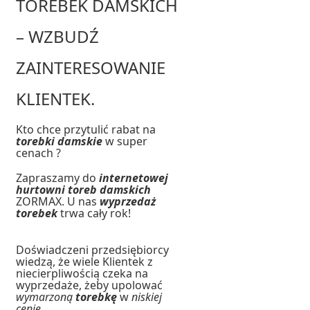
TOREBEK DAMSKICH
– WZBUDŹ
ZAINTERESOWANIE
KLIENTEK.
Kto chce przytulić rabat na
torebki damskie
w super
cenach ?
Zapraszamy do
internetowej
hurtowni toreb damskich
ZORMAX. U nas
wyprzedaż
torebek
trwa cały rok!
Doświadczeni przedsiębiorcy
wiedzą, że wiele Klientek z
niecierpliwością czeka na
wyprzedaże, żeby upolować
wymarzoną
torebkę
w
niskiej
cenie
.