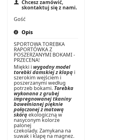
Chcesz zamówić,
skontaktuj się z nami.
Gość
Opis
SPORTOWA TOREBKA
RAPORTÓWKA Z
POSZERZANYMI BOKAMI -
PRZECENA!
Miękki i
wygodny model
torebki damskiej z klapą
i
szerokim wejściem i
poszerzanymi według
potrzeb bokami.
Torebka
wykonana z grubej
impregnowanej tkaniny
bawełnianej pięknie
połączonej z matową
skórą
ekologiczną w
nasyconym kolorze
palonej
czekolady. Zamykana na
suwak i klapę na magnez.