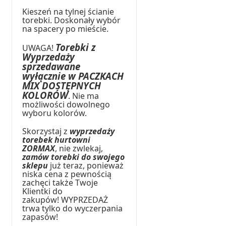
Kieszeń na tylnej ścianie
torebki. Doskonały wybór
na spacery po mieście.
Torebki z
UWAGA!
Wyprzedaży
sprzedawane
wyłącznie w PACZKACH
MIX DOSTĘPNYCH
KOLORÓW
. Nie ma
możliwości dowolnego
wyboru kolorów.
Skorzystaj z
wyprzedaży
torebek hurtowni
ZORMAX
, nie zwlekaj,
zamów torebki do swojego
sklepu
już teraz, ponieważ
niska cena z pewnością
zachęci także Twoje
Klientki do
zakupów! WYPRZEDAŻ
trwa tylko do wyczerpania
zapasów!