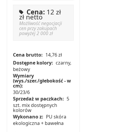
Cena:
12 zł
zł netto
Możliwość negocjacji
cen przy zakupach
powyżej 2 000 zł
Cena brutto:
14,76 zł
Dostępne kolory:
czarny,
beżowy
Wymiary
(wys./szer./głebokość - w
cm):
30/23/6
Sprzedaż w paczkach:
5
szt. mix dostępnych
kolorów
Wykonano z:
PU skóra
ekologiczna + bawełna