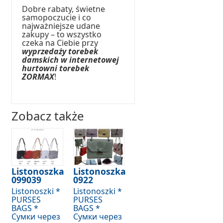
Dobre rabaty, świetne
samopoczucie i co
najważniejsze udane
zakupy – to wszystko
czeka na Ciebie przy
wyprzedaży torebek
damskich w internetowej
hurtowni torebek
ZORMAX
!
Zobacz także
Listonoszka
Listonoszka
099039
0922
Listonoszki *
Listonoszki *
PURSES
PURSES
BAGS *
BAGS *
Сумки через
Сумки через