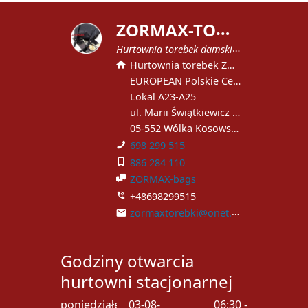
Z
ORMAX-TOREBKI
Hurtownia torebek damskich
Hurtownia torebek ZORMAX
EUROPEAN Polskie Centrum Handlowe
Lokal A23-A25
ul. Marii Świątkiewicz 51
05-552 Wólka Kosowska
698 299 515
886 284 110
ZORMAX-bags
+48698299515
zormaxtorebki@onet.pl
Godziny otwarcia
hurtowni stacjonarnej
poniedziałek
03-08-
06:30 -