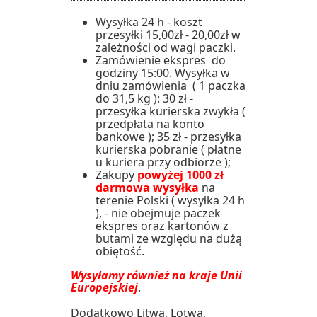
Wysyłka 24 h - koszt
przesyłki 15,00zł - 20,00zł w
zależności od wagi paczki.
Zamówienie ekspres do
godziny 15:00. Wysyłka w
dniu zamówienia ( 1 paczka
do 31,5 kg ): 30 zł -
przesyłka kurierska zwykła (
przedpłata na konto
bankowe ); 35 zł - przesyłka
kurierska pobranie ( płatne
u kuriera przy odbiorze );
Zakupy
powyżej 1000 zł
darmowa wysyłka
na
terenie Polski ( wysyłka 24 h
), - nie obejmuje paczek
ekspres oraz kartonów z
butami ze względu na dużą
obiętość.
Wysyłamy również na kraje Unii
Europejskiej
.
Dodatkowo Litwa, Lotwa,