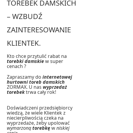
TOREBEK DAMSKICH
– WZBUDŹ
ZAINTERESOWANIE
KLIENTEK.
Kto chce przytulić rabat na
torebki damskie
w super
cenach ?
Zapraszamy do
internetowej
hurtowni toreb damskich
ZORMAX. U nas
wyprzedaż
torebek
trwa cały rok!
Doświadczeni przedsiębiorcy
wiedzą, że wiele Klientek z
niecierpliwością czeka na
wyprzedaże, żeby upolować
wymarzoną
torebkę
w
niskiej