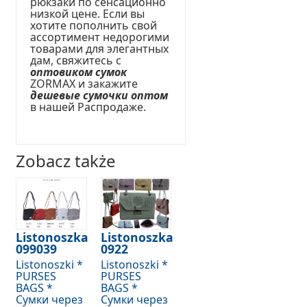
рюкзаки по сенсационно
низкой цене. Если вы
хотите пополнить свой
ассортимент недорогими
товарами для элегантных
дам, свяжитесь с
оптовиком сумок
ZORMAX и закажите
дешевые сумочки оптом
в нашей Распродаже.
Zobacz także
Listonoszka
Listonoszka
099039
0922
Listonoszki *
Listonoszki *
PURSES
PURSES
BAGS *
BAGS *
Сумки через
Сумки через