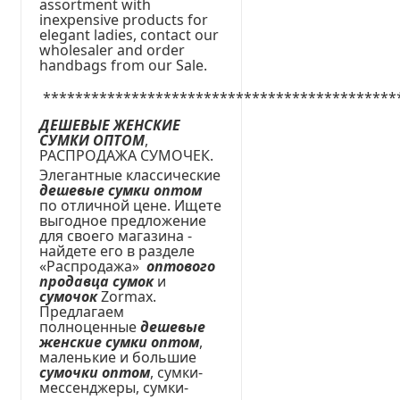
assortment with
inexpensive products for
elegant ladies, contact our
wholesaler and order
handbags from our Sale.
********************************************
ДЕШЕВЫЕ ЖЕНСКИЕ
СУМКИ ОПТОМ
,
РАСПРОДАЖА СУМОЧЕК.
Элегантные классические
дешевые сумки оптом
по отличной цене. Ищете
выгодное предложение
для своего магазина -
найдете его в разделе
«Распродажа»
оптового
продавца сумок
и
сумочок
Zormax.
Предлагаем
полноценные
дешевые
женские сумки оптом
,
маленькие и большие
сумочки оптом
, сумки-
мессенджеры, сумки-