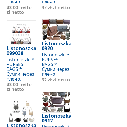
плечо.
плечо.
43,00 netto
32 zł
zł netto
zł netto
Listonoszka
Listonoszka
0920
099038
Listonoszki *
Listonoszki *
PURSES
PURSES
BAGS *
BAGS *
Сумки через
Сумки через
плечо.
плечо.
32 zł
zł netto
43,00 netto
zł netto
Listonoszka
0912
Listonoszka