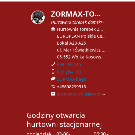
Z
ORMAX-TOREBKI
Hurtownia torebek damskich
Hurtownia torebek ZORMAX
EUROPEAN Polskie Centrum Handlowe
Lokal A23-A25
ul. Marii Świątkiewicz 51
05-552 Wólka Kosowska
698 299 515
886 284 110
ZORMAX-bags
+48698299515
zormaxtorebki@onet.pl
Godziny otwarcia
hurtowni stacjonarnej
poniedziałek
03-08-
06:30 -