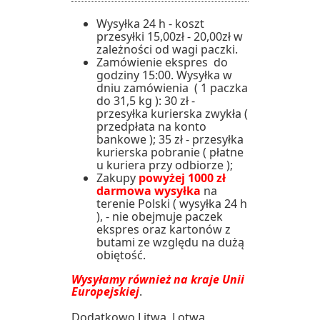
Wysyłka 24 h - koszt
przesyłki 15,00zł - 20,00zł w
zależności od wagi paczki.
Zamówienie ekspres do
godziny 15:00. Wysyłka w
dniu zamówienia ( 1 paczka
do 31,5 kg ): 30 zł -
przesyłka kurierska zwykła (
przedpłata na konto
bankowe ); 35 zł - przesyłka
kurierska pobranie ( płatne
u kuriera przy odbiorze );
Zakupy
powyżej 1000 zł
darmowa wysyłka
na
terenie Polski ( wysyłka 24 h
), - nie obejmuje paczek
ekspres oraz kartonów z
butami ze względu na dużą
obiętość.
Wysyłamy również na kraje Unii
Europejskiej
.
Dodatkowo Litwa, Lotwa,