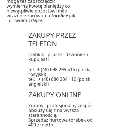
mogą też zaoszczędzić
wymierną kwotę pieniędzy co
niewątpliwie pozostawi miłe
wrażenie zarówno o
torebce
jak
i o Twoim
sklepie
.
ZAKUPY PRZEZ
TELEFON
szybkie i proste - dzwonisz i
kupujesz:
tel. + (48) 698 299 515 (polski,
rosyjski)
tel. + (48) 886 284 110 (polski,
angielski)
ZAKUPY ONLINE
Zgrany i profesjonalny zespół
obsłuży Cię z najwyższą
starannością.
Sprzedaż hurtowa torebek od
400 zł netto.