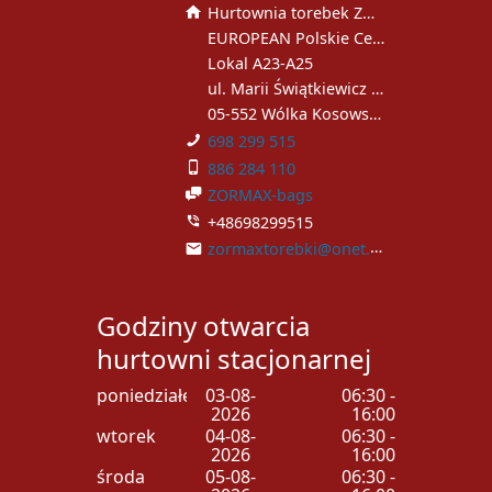
Hurtownia torebek ZORMAX
EUROPEAN Polskie Centrum Handlowe
Lokal A23-A25
ul. Marii Świątkiewicz 51
05-552 Wólka Kosowska
698 299 515
886 284 110
ZORMAX-bags
+48698299515
zormaxtorebki@onet.pl
Godziny otwarcia
hurtowni stacjonarnej
poniedziałek
03-08-
06:30 -
2026
16:00
wtorek
04-08-
06:30 -
2026
16:00
środa
05-08-
06:30 -