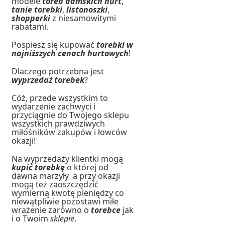
modele
toreb damskich hurt
,
tanie torebki
,
listonoszki
,
shopperki
z niesamowitymi
rabatami.
Pospiesz się kupować
torebki w
najniższych cenach hurtowych
!
Dlaczego potrzebna jest
wyprzedaż torebek
?
Cóż, przede wszystkim to
wydarzenie zachwyci i
przyciągnie do Twojego sklepu
wszystkich prawdziwych
miłośników zakupów i łowców
okazji!
Na wyprzedaży klientki mogą
kupić torebkę
o której od
dawna marzyły a przy okazji
mogą też zaoszczędzić
wymierną kwotę pieniędzy co
niewątpliwie pozostawi miłe
wrażenie zarówno o
torebce
jak
i o Twoim
sklepie
.