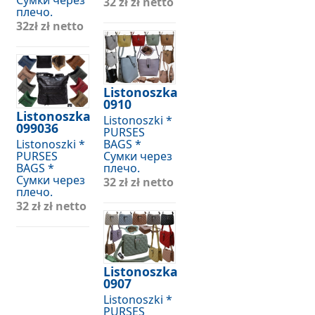
Сумки через
32 zł
zł netto
плечо.
32zł
zł netto
Listonoszka
0910
Listonoszka
Listonoszki *
099036
PURSES
Listonoszki *
BAGS *
PURSES
Сумки через
BAGS *
плечо.
Сумки через
32 zł
zł netto
плечо.
32 zł
zł netto
Listonoszka
0907
Listonoszki *
PURSES