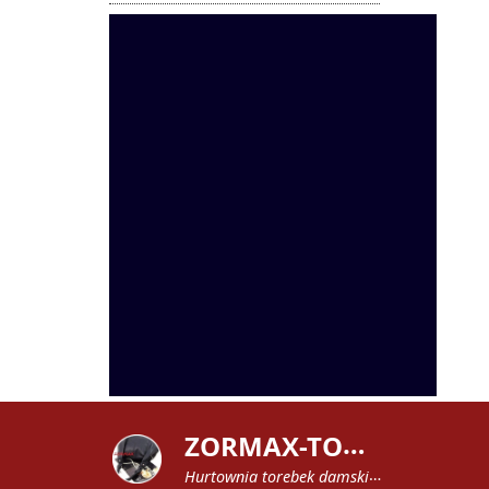
Z
ORMAX-TOREBKI
Hurtownia torebek damskich