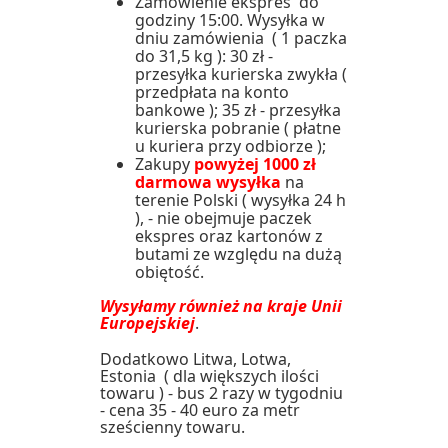
Zamówienie ekspres do
godziny 15:00. Wysyłka w
dniu zamówienia ( 1 paczka
do 31,5 kg ): 30 zł -
przesyłka kurierska zwykła (
przedpłata na konto
bankowe ); 35 zł - przesyłka
kurierska pobranie ( płatne
u kuriera przy odbiorze );
Zakupy
powyżej 1000 zł
darmowa wysyłka
na
terenie Polski ( wysyłka 24 h
), - nie obejmuje paczek
ekspres oraz kartonów z
butami ze względu na dużą
obiętość.
Wysyłamy również na kraje Unii
Europejskiej
.
Dodatkowo Litwa, Lotwa,
Estonia ( dla większych ilości
towaru ) - bus 2 razy w tygodniu
- cena 35 - 40 euro za metr
sześcienny towaru.