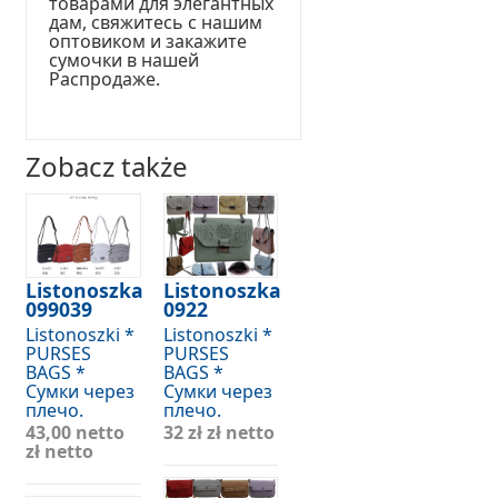
товарами для элегантных
дам, свяжитесь с нашим
оптовиком и закажите
сумочки в нашей
Распродаже.
Zobacz także
Listonoszka
Listonoszka
099039
0922
Listonoszki *
Listonoszki *
PURSES
PURSES
BAGS *
BAGS *
Сумки через
Сумки через
плечо.
плечо.
43,00 netto
32 zł
zł netto
zł netto