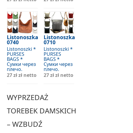
Listonoszka
Listonoszka
0740
0710
Listonoszki *
Listonoszki *
PURSES
PURSES
BAGS *
BAGS *
Сумки через
Сумки через
плечо.
плечо.
27 zł
zł netto
27 zł
zł netto
WYPRZEDAŻ
TOREBEK DAMSKICH
– WZBUDŹ