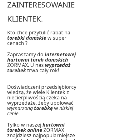
ZAINTERESOWANIE
KLIENTEK.
Kto chce przytulić rabat na
torebki damskie
w super
cenach ?
Zapraszamy do
internetowej
hurtowni toreb damskich
ZORMAX. U nas
wyprzedaż
torebek
trwa cały rok!
Doświadczeni przedsiębiorcy
wiedzą, że wiele Klientek z
niecierpliwością czeka na
wyprzedaże, żeby upolować
wymarzoną
torebkę
w
niskiej
cenie
.
Tylko w naszej
hurtowni
torebek online
ZORMAX
znajdziesz najpopularniejsze