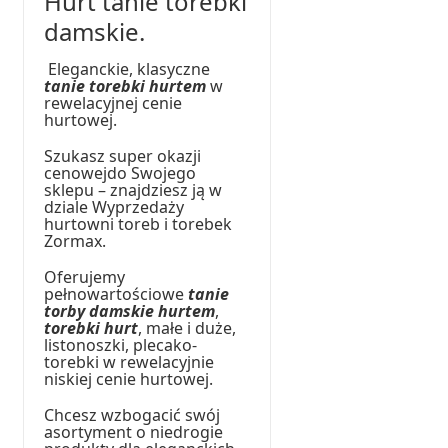
Hurt tanie torebki
damskie.
Eleganckie, klasyczne
tanie torebki hurtem
w
rewelacyjnej cenie
hurtowej.
Szukasz super okazji
cenowejdo Swojego
sklepu – znajdziesz ją w
dziale Wyprzedaży
hurtowni toreb i torebek
Zormax.
Oferujemy
pełnowartościowe
tanie
torby damskie hurtem
,
torebki hurt
, małe i duże,
listonoszki, plecako-
torebki w rewelacyjnie
niskiej cenie hurtowej.
Chcesz wzbogacić swój
asortyment o niedrogie