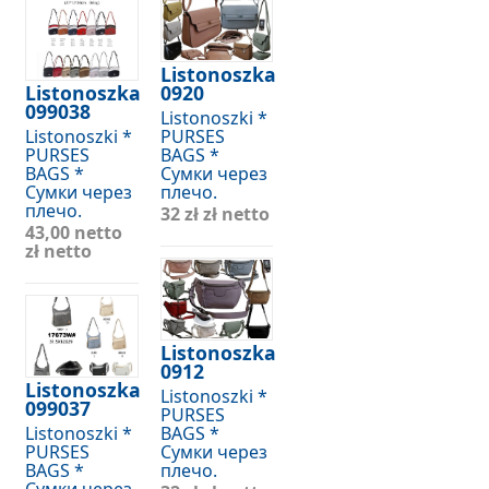
Listonoszka
Listonoszka
0920
099038
Listonoszki *
Listonoszki *
PURSES
PURSES
BAGS *
BAGS *
Сумки через
Сумки через
плечо.
плечо.
32 zł
zł netto
43,00 netto
zł netto
Listonoszka
0912
Listonoszka
Listonoszki *
099037
PURSES
Listonoszki *
BAGS *
PURSES
Сумки через
BAGS *
плечо.