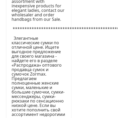
assortment with
inexpensive products for
elegant ladies, contact our
wholesaler and order
handbags from our Sale.
********************************************
Элегантные
классические сумки по
отличной цене. Ищете
выгодное предложение
для своего магазина -
найдете его в разделе
«Распродажа» оптового
продавца сумок и
сумочок Zormax.
Предлагаем
полноценные женские
сумки, маленькие и
большие сумочки, сумки-
мессенджеры, сумки-
рюкзаки по сенсационно
низкой цене. Если вы
хотите пополнить свой
ассортимент недорогими