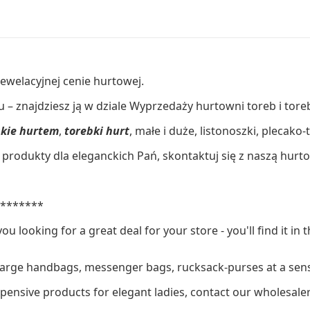
ewelacyjnej cenie hurtowej.
 – znajdziesz ją w dziale Wyprzedaży hurtowni toreb i tor
skie hurtem
,
torebki hurt
, małe i duże, listonoszki, plecako
produkty dla eleganckich Pań, skontaktuj się z naszą hurt
********
you looking for a great deal for your store - you'll find it 
large handbags, messenger bags, rucksack-purses at a sens
xpensive products for elegant ladies, contact our wholesal