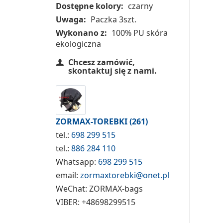
Dostępne kolory:
czarny
Uwaga:
Paczka 3szt.
Wykonano z:
100% PU skóra
ekologiczna
Chcesz zamówić,
skontaktuj się z nami.
ZORMAX-TOREBKI
(261)
tel.:
698 299 515
tel.:
886 284 110
Whatsapp:
698 299 515
email:
zormaxtorebki@onet.pl
WeChat:
ZORMAX-bags
VIBER:
+48698299515