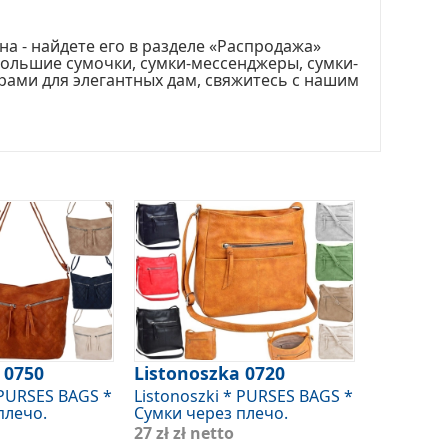
а - найдете его в разделе «Распродажа»
большие сумочки, сумки-мессенджеры, сумки-
рами для элегантных дам, свяжитесь с нашим
 0750
Listonoszka 0720
 PURSES BAGS *
Listonoszki * PURSES BAGS *
плечо.
Сумки через плечо.
27 zł
zł netto