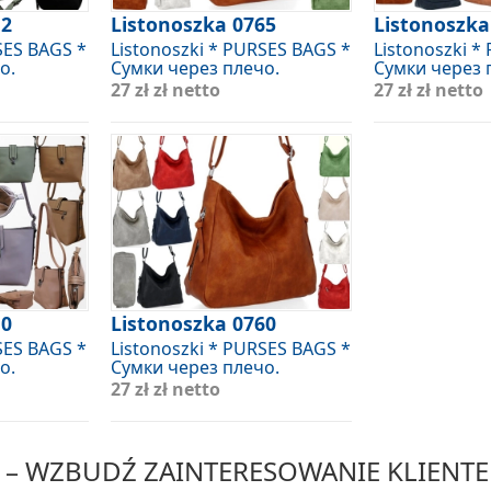
12
Listonoszka 0765
Listonoszka
SES BAGS *
Listonoszki * PURSES BAGS *
Listonoszki *
о.
Сумки через плечо.
Сумки через 
27 zł
zł netto
27 zł
zł netto
10
Listonoszka 0760
SES BAGS *
Listonoszki * PURSES BAGS *
о.
Сумки через плечо.
27 zł
zł netto
– WZBUDŹ ZAINTERESOWANIE KLIENTE