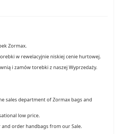
ebek Zormax.
-torebki w rewelacyjnie niskiej cenie hurtowej.
ownią i zamów torebki z naszej Wyprzedaży.
in the sales department of Zormax bags and
ational low price.
er and order handbags from our Sale.