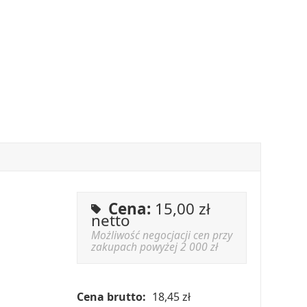
Cena:
15,00
zł
netto
Możliwość negocjacji cen przy
zakupach powyżej 2 000 zł
Cena brutto:
18,45 zł