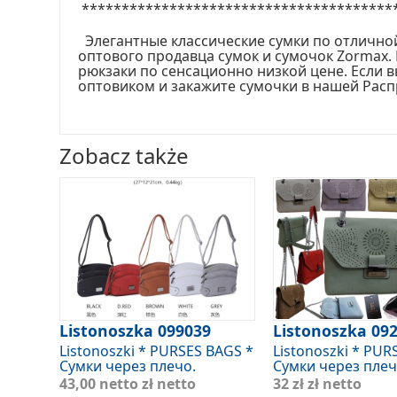
***************************************
Элегантные классические сумки по отличной
оптового продавца сумок и сумочок Zormax.
рюкзаки по сенсационно низкой цене. Если 
оптовиком и закажите сумочки в нашей Расп
Zobacz także
Listonoszka 099039
Listonoszka 09
Listonoszki * PURSES BAGS *
Listonoszki * PUR
Сумки через плечо.
Сумки через плеч
43,00 netto
zł netto
32 zł
zł netto