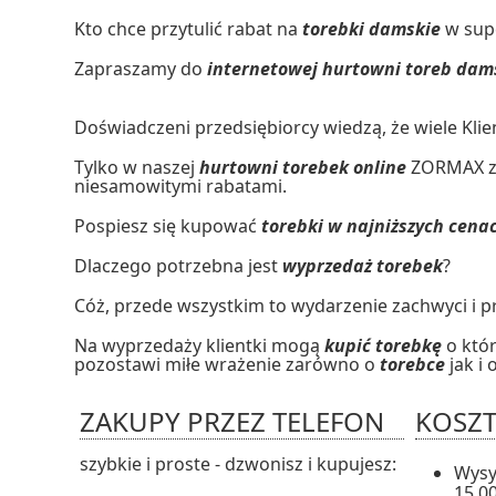
Kto chce przytulić rabat na
torebki damskie
w sup
Zapraszamy do
internetowej hurtowni toreb dam
Doświadczeni przedsiębiorcy wiedzą, że wiele Kli
Tylko w naszej
hurtowni torebek online
ZORMAX zn
niesamowitymi rabatami.
Pospiesz się kupować
torebki w najniższych cen
Dlaczego potrzebna jest
wyprzedaż torebek
?
Cóż, przede wszystkim to wydarzenie zachwyci i 
Na wyprzedaży klientki mogą
kupić torebkę
o któr
pozostawi miłe wrażenie zarówno o
torebce
jak i
ZAKUPY PRZEZ TELEFON
KOSZT
szybkie i proste - dzwonisz i kupujesz:
Wysył
15,00