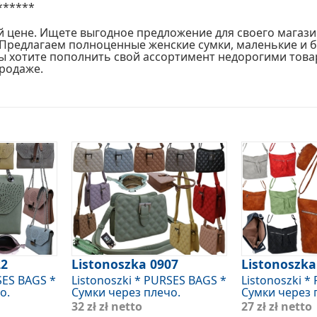
******
 цене. Ищете выгодное предложение для своего магазин
 Предлагаем полноценные женские сумки, маленькие и 
вы хотите пополнить свой ассортимент недорогими това
родаже.
22
Listonoszka 0907
Listonoszka
SES BAGS *
Listonoszki * PURSES BAGS *
Listonoszki *
о.
Сумки через плечо.
Сумки через 
32 zł
zł netto
27 zł
zł netto