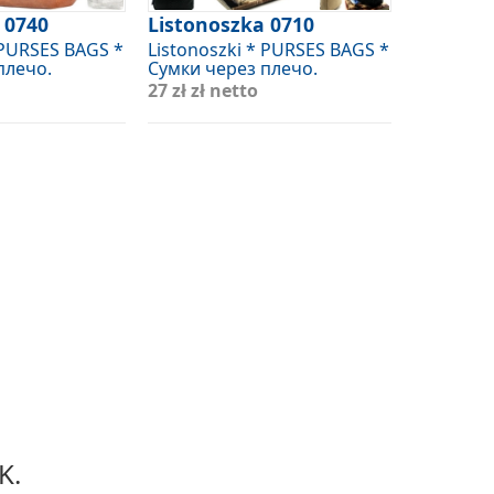
 0740
Listonoszka 0710
 PURSES BAGS *
Listonoszki * PURSES BAGS *
плечо.
Сумки через плечо.
27 zł
zł netto
K.