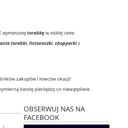
ać
wymarzoną
torebkę
w
niskiej cenie
.
tanie torebki
,
listonoszki
,
shopperki
z
ośników zakupów i łowców okazji!
wymierną kwotę pieniędzy co niewątpliwie
OBSERWUJ NAS NA
FACEBOOK