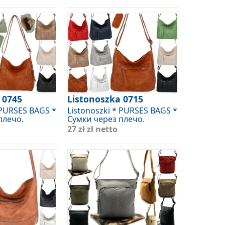
 0745
Listonoszka 0715
 PURSES BAGS *
Listonoszki * PURSES BAGS *
плечо.
Сумки через плечо.
27 zł
zł netto