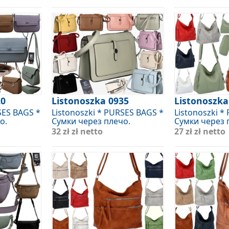
20
Listonoszka 0935
Listonoszka
SES BAGS *
Listonoszki * PURSES BAGS *
Listonoszki *
о.
Сумки через плечо.
Сумки через 
32 zł
zł netto
27 zł
zł netto