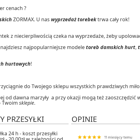
er cenach ?
skich
ZORMAX. U nas
wyprzedaż torebek
trwa cały rok!
entek z niecierpliwością czeka na wyprzedaże, żeby upolow
ajdziesz najpopularniejsze modele
toreb damskich hurt
,
ach hurtowych
!
przyciągnie do Twojego sklepu wszystkich prawdziwych mił
ej od dawna marzyły a przy okazji mogą też zaoszczędzić 
 o Twoim
sklepie
.
Y PRZESYŁKI
OPINIE
ka 24 h - koszt przesyłki
zł - 20,00zł w zależności od