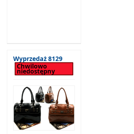
Wyprzedaż 8129
Chwilowo
niedostępny