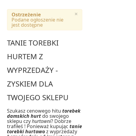
×
Ostrzeżenie
Podane ogłoszenie nie
jest dostępne
TANIE TOREBKI
HURTEM Z
WYPRZEDAŻY -
ZYSKIEM DLA
TWOJEGO SKLEPU
Szukasz cenowego hitu
torebek
damskich hurt
do swojego
sklepu czy
hurtowni
? Dobrze
trafiłeś ! Ponieważ kupując
tanie
torebki hurtowo
z wyprzedaży