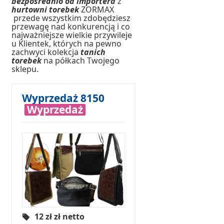
bezpośrednio od importera
z
hurtowni torebek
ZORMAX
przede wszystkim zdobędziesz
przewagę nad konkurencją i co
najważniejsze wielkie przywileje
u Klientek, których na pewno
zachwyci kolekcja
tanich
torebek
na półkach Twojego
sklepu.
Wyprzedaż 8150
Wyprzedaż
12 zł
zł netto