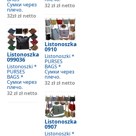
Сумки через
32 zł
zł netto
плечо.
32zł
zł netto
Listonoszka
0910
Listonoszka
Listonoszki *
099036
PURSES
Listonoszki *
BAGS *
PURSES
Сумки через
BAGS *
плечо.
Сумки через
32 zł
zł netto
плечо.
32 zł
zł netto
Listonoszka
0907
Listonoszki *