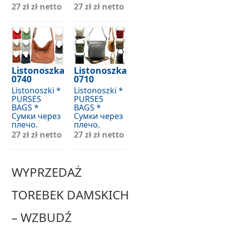
27 zł
zł netto
27 zł
zł netto
Listonoszka
Listonoszka
0740
0710
Listonoszki *
Listonoszki *
PURSES
PURSES
BAGS *
BAGS *
Сумки через
Сумки через
плечо.
плечо.
27 zł
zł netto
27 zł
zł netto
WYPRZEDAŻ
TOREBEK DAMSKICH
– WZBUDŹ