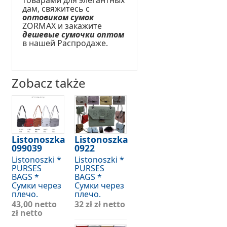
товарами для элегантных
дам, свяжитесь с
оптовиком сумок
ZORMAX и закажите
дешевые сумочки оптом
в нашей Распродаже.
Zobacz także
Listonoszka
Listonoszka
099039
0922
Listonoszki *
Listonoszki *
PURSES
PURSES
BAGS *
BAGS *
Сумки через
Сумки через
плечо.
плечо.
43,00 netto
32 zł
zł netto
zł netto