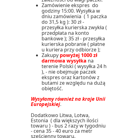
Zamówienie ekspres do
godziny 15:00. Wysyłka w
dniu zamówienia ( 1 paczka
do 31,5 kg ): 30 zł -
przesyłka kurierska zwykła (
przedpłata na konto
bankowe ); 35 zł - przesyłka
kurierska pobranie ( płatne
u kuriera przy odbiorze );
Zakupy
powyżej 1000 zł
darmowa wysyłka
na
terenie Polski ( wysyłka 24 h
), - nie obejmuje paczek
ekspres oraz kartonów z
butami ze względu na dużą
obiętość.
Wysyłamy również na kraje Unii
Europejskiej
.
Dodatkowo Litwa, Lotwa,
Estonia ( dla większych ilości
towaru ) - bus 2 razy w tygodniu
- cena 35 - 40 euro za metr
sześcienny towaru.