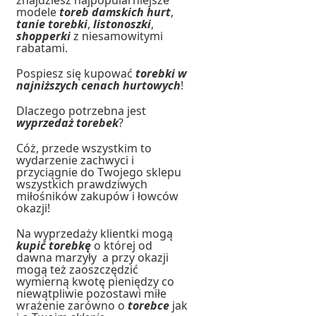
modele
toreb damskich hurt
,
tanie torebki
,
listonoszki
,
shopperki
z niesamowitymi
rabatami.
Pospiesz się kupować
torebki w
najniższych cenach hurtowych
!
Dlaczego potrzebna jest
wyprzedaż torebek
?
Cóż, przede wszystkim to
wydarzenie zachwyci i
przyciągnie do Twojego sklepu
wszystkich prawdziwych
miłośników zakupów i łowców
okazji!
Na wyprzedaży klientki mogą
kupić torebkę
o której od
dawna marzyły a przy okazji
mogą też zaoszczędzić
wymierną kwotę pieniędzy co
niewątpliwie pozostawi miłe
wrażenie zarówno o
torebce
jak