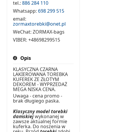
tel.:
886 284 110
Whatsapp:
698 299 515
email:
zormaxtorebki@onet.pl
WeChat:
ZORMAX-bags
VIBER:
+48698299515
Opis
KLASYCZNA CZARNA
LAKIEROWANA TOREBKA
KUFEREK ZE ZŁOTYM
DEKOREM - WYPRZEDAŻ
MEGA NISKA CENA.
Uwaga - cena promo -
brak długiego paska.
Klasyczny model torebki
damskiej
wykonanej w
zawsze aktualnej formie
kuferka. Do noszenia w
ręku. Przód
torebki
zdobi