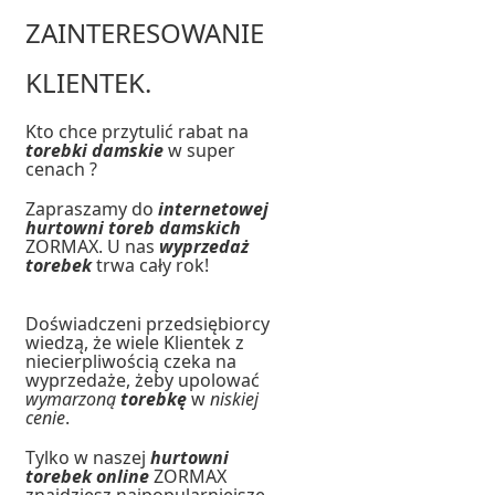
ZAINTERESOWANIE
KLIENTEK.
Kto chce przytulić rabat na
torebki damskie
w super
cenach ?
Zapraszamy do
internetowej
hurtowni toreb damskich
ZORMAX. U nas
wyprzedaż
torebek
trwa cały rok!
Doświadczeni przedsiębiorcy
wiedzą, że wiele Klientek z
niecierpliwością czeka na
wyprzedaże, żeby upolować
wymarzoną
torebkę
w
niskiej
cenie
.
Tylko w naszej
hurtowni
torebek online
ZORMAX
znajdziesz najpopularniejsze