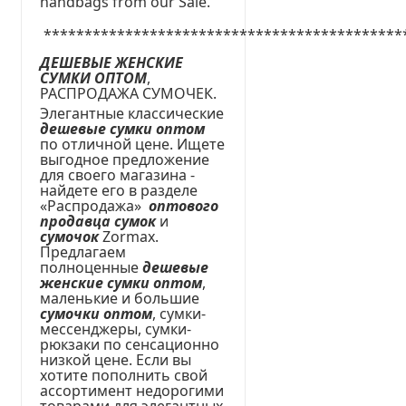
handbags from our Sale.
********************************************
ДЕШЕВЫЕ ЖЕНСКИЕ
СУМКИ ОПТОМ
,
РАСПРОДАЖА СУМОЧЕК.
Элегантные классические
дешевые сумки оптом
по отличной цене. Ищете
выгодное предложение
для своего магазина -
найдете его в разделе
«Распродажа»
оптового
продавца сумок
и
сумочок
Zormax.
Предлагаем
полноценные
дешевые
женские сумки оптом
,
маленькие и большие
сумочки оптом
, сумки-
мессенджеры, сумки-
рюкзаки по сенсационно
низкой цене. Если вы
хотите пополнить свой
ассортимент недорогими