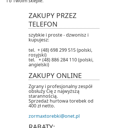
i o Twoim
sklepie
.
ZAKUPY PRZEZ
TELEFON
szybkie i proste - dzwonisz i
kupujesz:
tel. + (48) 698 299 515 (polski,
rosyjski)
tel. + (48) 886 284 110 (polski,
angielski)
ZAKUPY ONLINE
Zgrany i profesjonalny zespół
obsłuży Cię z najwyższą
starannością.
Sprzedaż hurtowa torebek od
400 zł netto.
zormaxtorebki@onet.pl
RABATY: