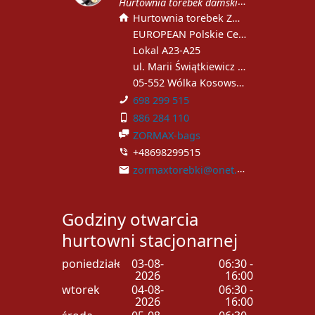
Hurtownia torebek damskich
Hurtownia torebek ZORMAX
EUROPEAN Polskie Centrum Handlowe
Lokal A23-A25
ul. Marii Świątkiewicz 51
05-552 Wólka Kosowska
698 299 515
886 284 110
ZORMAX-bags
+48698299515
zormaxtorebki@onet.pl
Godziny otwarcia
hurtowni stacjonarnej
poniedziałek
03-08-
06:30 -
2026
16:00
wtorek
04-08-
06:30 -
2026
16:00