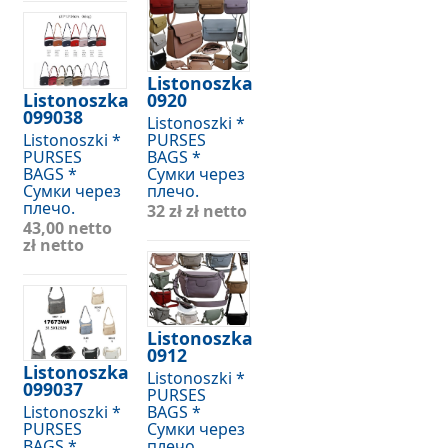
Listonoszka
Listonoszka
0920
099038
Listonoszki *
Listonoszki *
PURSES
PURSES
BAGS *
BAGS *
Сумки через
Сумки через
плечо.
плечо.
32 zł
zł netto
43,00 netto
zł netto
Listonoszka
0912
Listonoszka
Listonoszki *
099037
PURSES
Listonoszki *
BAGS *
PURSES
Сумки через
BAGS *
плечо.