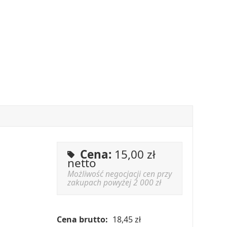
Cena:
15,00
zł
netto
Możliwość negocjacji cen przy
zakupach powyżej 2 000 zł
Cena brutto:
18,45 zł