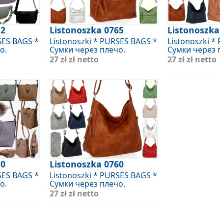
12
Listonoszka 0765
Listonoszka
SES BAGS *
Listonoszki * PURSES BAGS *
Listonoszki *
о.
Сумки через плечо.
Сумки через 
27 zł
zł netto
27 zł
zł netto
10
Listonoszka 0760
SES BAGS *
Listonoszki * PURSES BAGS *
о.
Сумки через плечо.
27 zł
zł netto