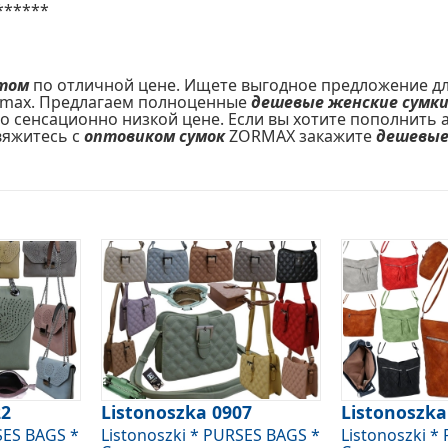
******
том
по отличной цене. Ищете выгодное предложение для 
max. Предлагаем полноценные
дешевые женские сумк
по сенсационно низкой цене. Если вы хотите пополнить
вяжитесь с
оптовиком сумок
ZORMAX закажите
дешевые
22
Listonoszka 0907
Listonoszka
SES BAGS *
Listonoszki * PURSES BAGS *
Listonoszki *