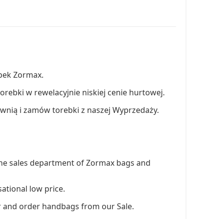
ebek Zormax.
-torebki w rewelacyjnie niskiej cenie hurtowej.
ownią i zamów torebki z naszej Wyprzedaży.
in the sales department of Zormax bags and
ational low price.
er and order handbags from our Sale.