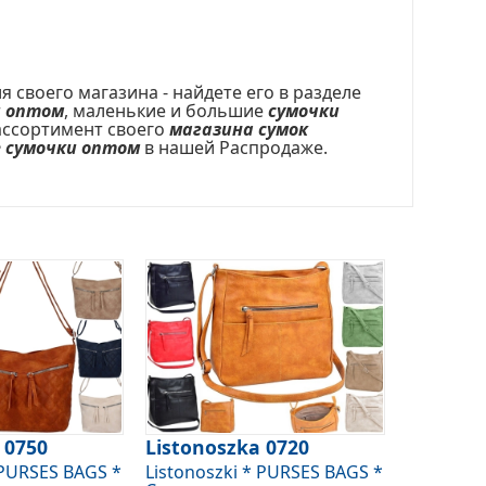
своего магазина - найдете его в разделе
и оптом
, маленькие и большие
сумочки
 ассортимент своего
магазина сумок
 сумочки оптом
в нашей Распродаже.
 0750
Listonoszka 0720
 PURSES BAGS *
Listonoszki * PURSES BAGS *