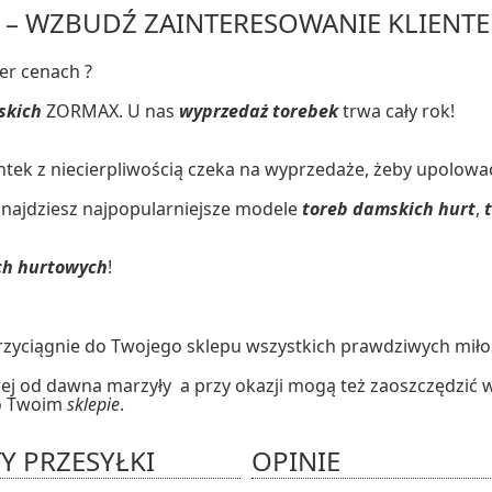
– WZBUDŹ ZAINTERESOWANIE KLIENTE
er cenach ?
skich
ZORMAX. U nas
wyprzedaż torebek
trwa cały rok!
entek z niecierpliwością czeka na wyprzedaże, żeby upolow
ajdziesz najpopularniejsze modele
toreb damskich hurt
,
ach hurtowych
!
przyciągnie do Twojego sklepu wszystkich prawdziwych mił
ej od dawna marzyły a przy okazji mogą też zaoszczędzić 
 o Twoim
sklepie
.
Y PRZESYŁKI
OPINIE