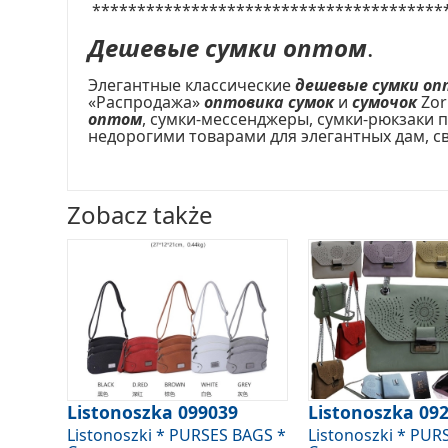
***************************************
Дешевые сумки оптом
.
Элегантные классические
дешевые сумки оп
«Распродажа»
оптовика сумок
и
сумочок
Zor
оптом
, сумки-мессенджеры, сумки-рюкзаки 
недорогими товарами для элегантных дам, с
Zobacz także
Listonoszka 099039
Listonoszka 09
Listonoszki * PURSES BAGS *
Listonoszki * PUR