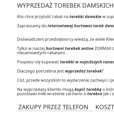
WYPRZEDAŻ TOREBEK DAMSKICH 
Kto chce przytulić rabat na
torebki damskie
w sup
Zapraszamy do
internetowej hurtowni toreb dam
Doświadczeni przedsiębiorcy wiedzą, że wiele Kli
Tylko w naszej
hurtowni torebek online
ZORMAX zn
niesamowitymi rabatami.
Pospiesz się kupować
torebki w najniższych cen
Dlaczego potrzebna jest
wyprzedaż torebek
?
Cóż, przede wszystkim to wydarzenie zachwyci i 
Na wyprzedaży klientki mogą
kupić torebkę
o któr
pozostawi miłe wrażenie zarówno o
torebce
jak i
ZAKUPY PRZEZ TELEFON
KOSZT