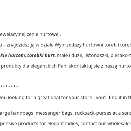
ewelacyjnej cenie hurtowej.
 – znajdziesz ją w dziale Wyprzedaży hurtowni toreb i tor
skie hurtem
,
torebki hurt
, małe i duże, listonoszki, plecako
produkty dla eleganckich Pań, skontaktuj się z naszą hurt
********
you looking for a great deal for your store - you'll find it 
large handbags, messenger bags, rucksack-purses at a sens
xpensive products for elegant ladies, contact our wholesal