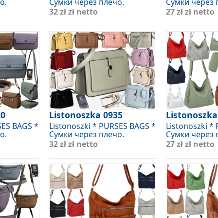
о.
Сумки через плечо.
Сумки через 
32 zł
zł netto
27 zł
zł netto
20
Listonoszka 0935
Listonoszka
SES BAGS *
Listonoszki * PURSES BAGS *
Listonoszki *
о.
Сумки через плечо.
Сумки через 
32 zł
zł netto
27 zł
zł netto