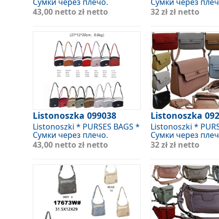
Сумки через плечо.
Сумки через плеч
43,00 netto
zł netto
32 zł
zł netto
Listonoszka 099038
Listonoszka 09
Listonoszki * PURSES BAGS *
Listonoszki * PUR
Сумки через плечо.
Сумки через плеч
43,00 netto
zł netto
32 zł
zł netto