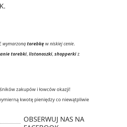
K.
ać
wymarzoną
torebkę
w
niskiej cenie
.
tanie torebki
,
listonoszki
,
shopperki
z
ośników zakupów i łowców okazji!
wymierną kwotę pieniędzy co niewątpliwie
OBSERWUJ NAS NA