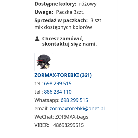
Dostępne kolory:
różowy
Uwaga:
Paczka 3szt.
Sprzedaż w paczkach:
3 szt.
mix dostępnych kolorów
Chcesz zamówić,
skontaktuj się z nami.
ZORMAX-TOREBKI
(261)
tel.:
698 299 515
tel.:
886 284 110
Whatsapp:
698 299 515
email:
zormaxtorebki@onet.pl
WeChat:
ZORMAX-bags
VIBER:
+48698299515