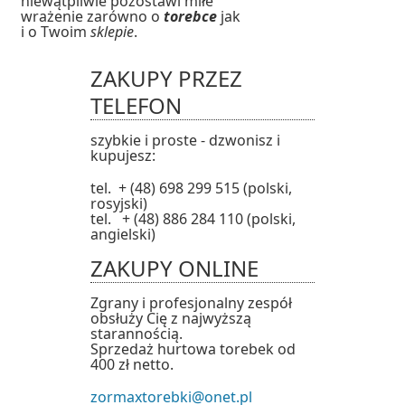
niewątpliwie pozostawi miłe
wrażenie zarówno o
torebce
jak
i o Twoim
sklepie
.
ZAKUPY PRZEZ
TELEFON
szybkie i proste - dzwonisz i
kupujesz:
tel. + (48) 698 299 515 (polski,
rosyjski)
tel. + (48) 886 284 110 (polski,
angielski)
ZAKUPY ONLINE
Zgrany i profesjonalny zespół
obsłuży Cię z najwyższą
starannością.
Sprzedaż hurtowa torebek od
400 zł netto.
zormaxtorebki@onet.pl