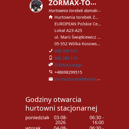
Z
ORMAX-TOREBKI
Hurtownia torebek damskich
Hurtownia torebek ZORMAX
EUROPEAN Polskie Centrum Handlowe
Lokal A23-A25
ul. Marii Świątkiewicz 51
05-552 Wólka Kosowska
698 299 515
886 284 110
ZORMAX-bags
+48698299515
zormaxtorebki@onet.pl
Godziny otwarcia
hurtowni stacjonarnej
poniedziałek
03-08-
06:30 -
2026
16:00
wtorek
04-08-
06:30 -