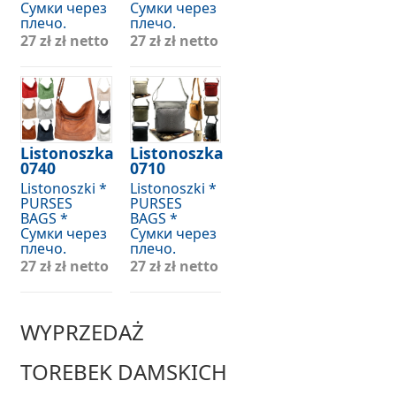
Сумки через
Сумки через
плечо.
плечо.
27 zł
zł netto
27 zł
zł netto
Listonoszka
Listonoszka
0740
0710
Listonoszki *
Listonoszki *
PURSES
PURSES
BAGS *
BAGS *
Сумки через
Сумки через
плечо.
плечо.
27 zł
zł netto
27 zł
zł netto
WYPRZEDAŻ
TOREBEK DAMSKICH