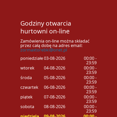
Godziny otwarcia
hurtowni on-line
Zamówienia on-line można składać
przez całą dobę na adres email:
zormaxtorebki@onet.pl
poniedziałek
03-08-2026
00:00 -
23:59
wtorek
04-08-2026
00:00 -
23:59
środa
05-08-2026
00:00 -
23:59
czwartek
06-08-2026
00:00 -
23:59
piątek
07-08-2026
00:00 -
23:59
sobota
08-08-2026
00:00 -
23:59
niedziela
09-08-2026
00:00 -