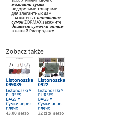
магазина сумок
недорогими товарами
для элегантных дам,
свяжитесь с
оптовиком
сумок
ZORMAX закажите
дешевые сумочки оптом
в нашей Распродаже.
Zobacz także
Listonoszka
Listonoszka
099039
0922
Listonoszki *
Listonoszki *
PURSES
PURSES
BAGS *
BAGS *
Сумки через
Сумки через
плечо.
плечо.
43,00 netto
32 zł
zł netto