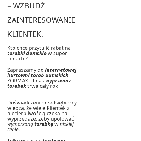
– WZBUDŹ
ZAINTERESOWANIE
KLIENTEK.
Kto chce przytulić rabat na
torebki damskie
w super
cenach ?
Zapraszamy do
internetowej
hurtowni toreb damskich
ZORMAX. U nas
wyprzedaż
torebek
trwa cały rok!
Doświadczeni przedsiębiorcy
wiedzą, że wiele Klientek z
niecierpliwością czeka na
wyprzedaże, żeby upolować
wymarzoną
torebkę
w
niskiej
cenie
.
Tylko w naszej
hurtowni