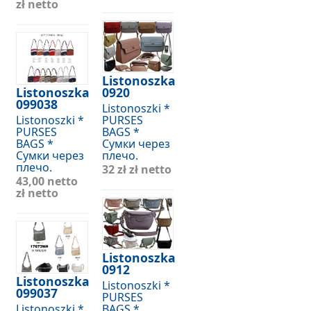
zł netto
Listonoszka
Listonoszka
0920
099038
Listonoszki *
Listonoszki *
PURSES
PURSES
BAGS *
BAGS *
Сумки через
Сумки через
плечо.
плечо.
32 zł
zł netto
43,00 netto
zł netto
Listonoszka
0912
Listonoszka
Listonoszki *
099037
PURSES
Listonoszki *
BAGS *