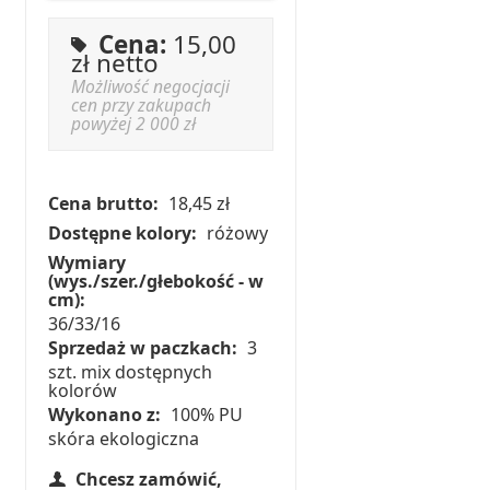
Cena:
15,00
zł netto
Możliwość negocjacji
cen przy zakupach
powyżej 2 000 zł
Cena brutto:
18,45 zł
Dostępne kolory:
różowy
Wymiary
(wys./szer./głebokość - w
cm):
36/33/16
Sprzedaż w paczkach:
3
szt. mix dostępnych
kolorów
Wykonano z:
100% PU
skóra ekologiczna
Chcesz zamówić,