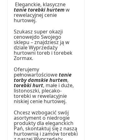
Eleganckie, klasyczne
tanie torebki hurtem
w
rewelacyjnej cenie
hurtowej.
Szukasz super okazji
cenowejdo Swojego
sklepu – znajdziesz ją w
dziale Wyprzedaży
hurtowni toreb i torebek
Zormax.
Oferujemy
pełnowartościowe
tanie
torby damskie hurtem
,
torebki hurt
, małe i duże,
listonoszki, plecako-
torebki w rewelacyjnie
niskiej cenie hurtowej.
Chcesz wzbogacić swój
asortyment o niedrogie
produkty dla eleganckich
Pań, skontaktuj się z naszą
hurtownią i zamów torebki
z naszej Wyprzedaży.