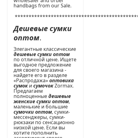
wholesaler and order
handbags from our Sale.
********************************************
Дешевые сумки
оптом
.
Элегантные классические
дешевые сумки оптом
по отличной цене. Ищете
выгодное предложение
для своего магазина -
найдете его в разделе
«Распродажа»
оптовика
сумок
и
сумочок
Zormax.
Предлагаем
полноценные
дешевые
женские сумки оптом
,
маленькие и большие
сумочки оптом
, сумки-
мессенджеры, сумки-
рюкзаки по сенсационно
низкой цене. Если вы
хотите пополнить
ассортимент своего