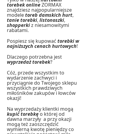
torebek online
ZORMAX
znajdziesz najpopularniejsze
modele
toreb damskich hurt
,
tanie torebki
,
listonoszki
,
shopperki
z niesamowitymi
rabatami.
Pospiesz się kupować
torebki w
najniższych cenach hurtowych
!
Dlaczego potrzebna jest
wyprzedaż torebek
?
Cóż, przede wszystkim to
wydarzenie zachwyci i
przyciągnie do Twojego sklepu
wszystkich prawdziwych
miłośników zakupów i łowców
okazji!
Na wyprzedaży klientki mogą
kupić torebkę
o której od
dawna marzyły a przy okazji
mogą też zaoszczędzić
wymierną kwotę pieniędzy co