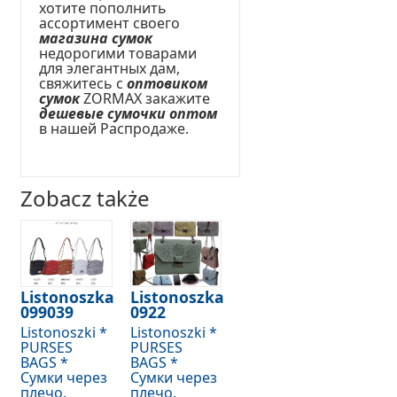
хотите пополнить
ассортимент своего
магазина сумок
недорогими товарами
для элегантных дам,
свяжитесь с
оптовиком
сумок
ZORMAX закажите
дешевые сумочки оптом
в нашей Распродаже.
Zobacz także
Listonoszka
Listonoszka
099039
0922
Listonoszki *
Listonoszki *
PURSES
PURSES
BAGS *
BAGS *
Сумки через
Сумки через
плечо.
плечо.