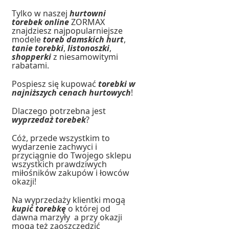
Tylko w naszej
hurtowni
torebek online
ZORMAX
znajdziesz najpopularniejsze
modele
toreb damskich hurt
,
tanie torebki
,
listonoszki
,
shopperki
z niesamowitymi
rabatami.
Pospiesz się kupować
torebki w
najniższych cenach hurtowych
!
Dlaczego potrzebna jest
wyprzedaż torebek
?
Cóż, przede wszystkim to
wydarzenie zachwyci i
przyciągnie do Twojego sklepu
wszystkich prawdziwych
miłośników zakupów i łowców
okazji!
Na wyprzedaży klientki mogą
kupić torebkę
o której od
dawna marzyły a przy okazji
mogą też zaoszczędzić