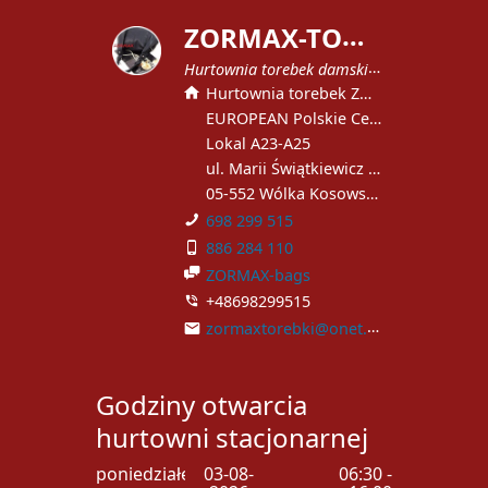
Z
ORMAX-TOREBKI
Hurtownia torebek damskich
Hurtownia torebek ZORMAX
EUROPEAN Polskie Centrum Handlowe
Lokal A23-A25
ul. Marii Świątkiewicz 51
05-552 Wólka Kosowska
698 299 515
886 284 110
ZORMAX-bags
+48698299515
zormaxtorebki@onet.pl
Godziny otwarcia
hurtowni stacjonarnej
poniedziałek
03-08-
06:30 -