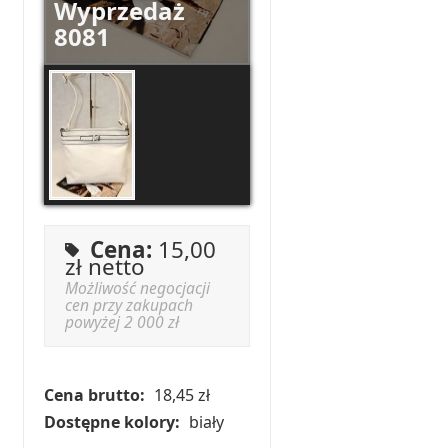
Wyprzedaż
8081
Cena:
15,00
zł netto
Możliwość negocjacji
cen przy zakupach
powyżej 2 000 zł
Cena brutto:
18,45 zł
Dostępne kolory:
biały