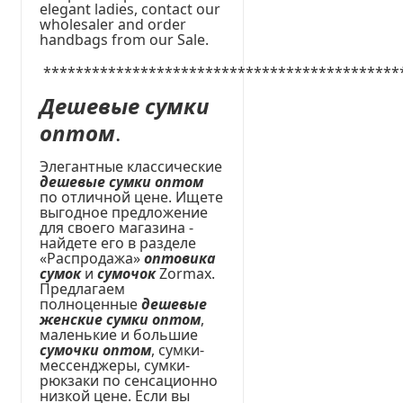
elegant ladies, contact our
wholesaler and order
handbags from our Sale.
********************************************
Дешевые сумки
оптом
.
Элегантные классические
дешевые сумки оптом
по отличной цене. Ищете
выгодное предложение
для своего магазина -
найдете его в разделе
«Распродажа»
оптовика
сумок
и
сумочок
Zormax.
Предлагаем
полноценные
дешевые
женские сумки оптом
,
маленькие и большие
сумочки оптом
, сумки-
мессенджеры, сумки-
рюкзаки по сенсационно
низкой цене. Если вы