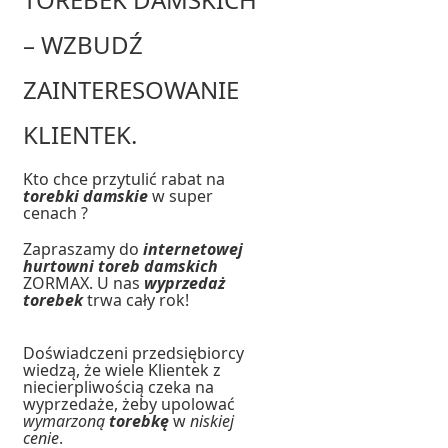
– WZBUDŹ
ZAINTERESOWANIE
KLIENTEK.
Kto chce przytulić rabat na
torebki damskie
w super
cenach ?
Zapraszamy do
internetowej
hurtowni toreb damskich
ZORMAX. U nas
wyprzedaż
torebek
trwa cały rok!
Doświadczeni przedsiębiorcy
wiedzą, że wiele Klientek z
niecierpliwością czeka na
wyprzedaże, żeby upolować
wymarzoną
torebkę
w
niskiej
cenie
.