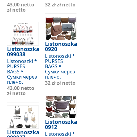
43,00 netto
32 zł
zł netto
zł netto
Listonoszka
Listonoszka
0920
099038
Listonoszki *
Listonoszki *
PURSES
PURSES
BAGS *
BAGS *
Сумки через
Сумки через
плечо.
плечо.
32 zł
zł netto
43,00 netto
zł netto
Listonoszka
0912
Listonoszka
Listonoszki *