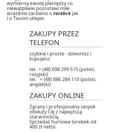
wymierną kwotę pieniędzy co
niewątpliwie pozostawi miłe
wrażenie zarówno o
torebce
jak
i o Twoim
sklepie
.
ZAKUPY PRZEZ
TELEFON
szybkie i proste - dzwonisz i
kupujesz:
tel. + (48) 698 299 515 (polski,
rosyjski)
tel. + (48) 886 284 110 (polski,
angielski)
ZAKUPY ONLINE
Zgrany i profesjonalny zespół
obsłuży Cię z najwyższą
starannością.
Sprzedaż hurtowa torebek od
400 zł netto.