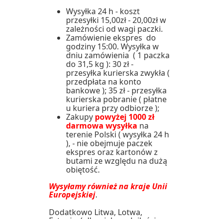
Wysyłka 24 h - koszt
przesyłki 15,00zł - 20,00zł w
zależności od wagi paczki.
Zamówienie ekspres do
godziny 15:00. Wysyłka w
dniu zamówienia ( 1 paczka
do 31,5 kg ): 30 zł -
przesyłka kurierska zwykła (
przedpłata na konto
bankowe ); 35 zł - przesyłka
kurierska pobranie ( płatne
u kuriera przy odbiorze );
Zakupy
powyżej 1000 zł
darmowa wysyłka
na
terenie Polski ( wysyłka 24 h
), - nie obejmuje paczek
ekspres oraz kartonów z
butami ze względu na dużą
obiętość.
Wysyłamy również na kraje Unii
Europejskiej
.
Dodatkowo Litwa, Lotwa,