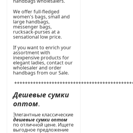
handbags wholesalers.
We offer full-fledged
women's bags, small and
large handbags,
messenger bags,
rucksack-purses at a
sensational low price.
If you want to enrich your
assortment with
inexpensive products for
elegant ladies, contact our
wholesaler and order
handbags from our Sale.
********************************************
Дешевые сумки
оптом
.
Элегантные классические
дешевые сумки оптом
по отличной цене. Ищете
выгодное предложение