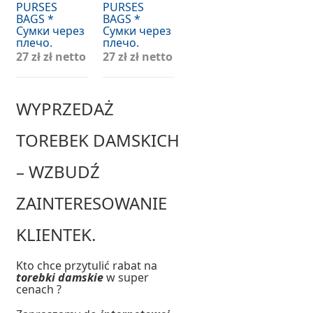
PURSES
PURSES
BAGS *
BAGS *
Сумки через
Сумки через
плечо.
плечо.
27 zł
zł netto
27 zł
zł netto
WYPRZEDAŻ
TOREBEK DAMSKICH
– WZBUDŹ
ZAINTERESOWANIE
KLIENTEK.
Kto chce przytulić rabat na
torebki damskie
w super
cenach ?