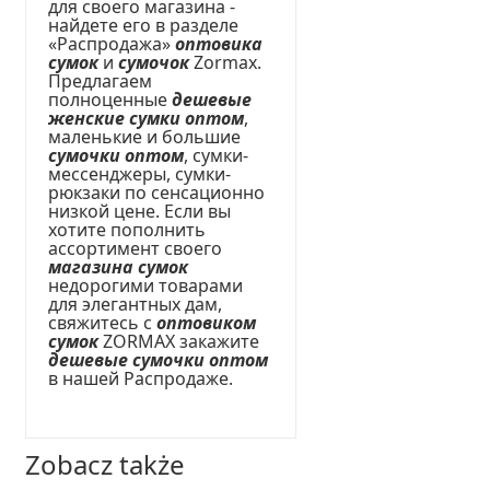
для своего магазина -
найдете его в разделе
«Распродажа»
оптовика
сумок
и
сумочок
Zormax.
Предлагаем
полноценные
дешевые
женские сумки оптом
,
маленькие и большие
сумочки оптом
, сумки-
мессенджеры, сумки-
рюкзаки по сенсационно
низкой цене. Если вы
хотите пополнить
ассортимент своего
магазина сумок
недорогими товарами
для элегантных дам,
свяжитесь с
оптовиком
сумок
ZORMAX закажите
дешевые сумочки оптом
в нашей Распродаже.
Zobacz także