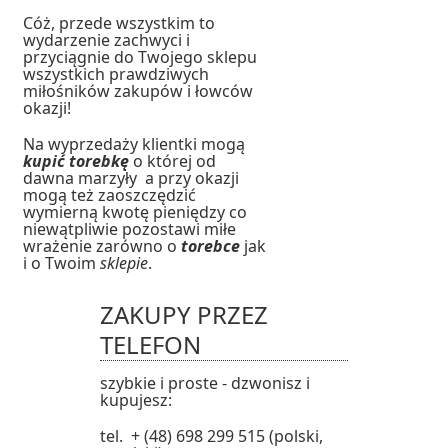
Cóż, przede wszystkim to
wydarzenie zachwyci i
przyciągnie do Twojego sklepu
wszystkich prawdziwych
miłośników zakupów i łowców
okazji!
Na wyprzedaży klientki mogą
kupić torebkę
o której od
dawna marzyły a przy okazji
mogą też zaoszczędzić
wymierną kwotę pieniędzy co
niewątpliwie pozostawi miłe
wrażenie zarówno o
torebce
jak
i o Twoim
sklepie
.
ZAKUPY PRZEZ
TELEFON
szybkie i proste - dzwonisz i
kupujesz:
tel. + (48) 698 299 515 (polski,