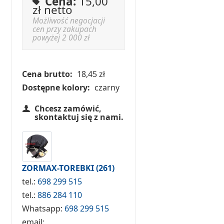
Cena:
15,00
zł netto
Możliwość negocjacji
cen przy zakupach
powyżej 2 000 zł
Cena brutto:
18,45 zł
Dostępne kolory:
czarny
Chcesz zamówić,
skontaktuj się z nami.
ZORMAX-TOREBKI
(261)
tel.:
698 299 515
tel.:
886 284 110
Whatsapp:
698 299 515
email: