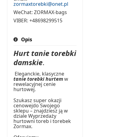
zormaxtorebki@onet.pl
WeChat:
ZORMAX-bags
VIBER:
+48698299515
Opis
Hurt tanie torebki
damskie
.
Eleganckie, klasyczne
tanie torebki hurtem
w
rewelacyjnej cenie
hurtowej.
Szukasz super okazji
cenowejdo Swojego
sklepu – znajdziesz ją w
dziale Wyprzedaży
hurtowni toreb i torebek
Zormax.