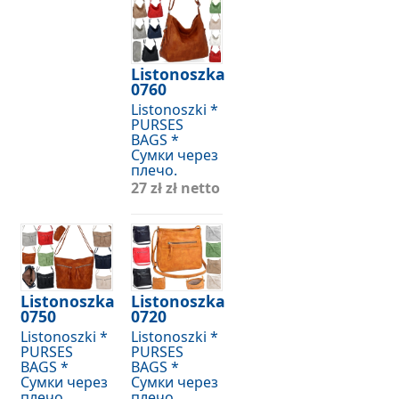
Listonoszka
0760
Listonoszki *
PURSES
BAGS *
Сумки через
плечо.
27 zł
zł netto
Listonoszka
Listonoszka
0750
0720
Listonoszki *
Listonoszki *
PURSES
PURSES
BAGS *
BAGS *
Сумки через
Сумки через
плечо.
плечо.