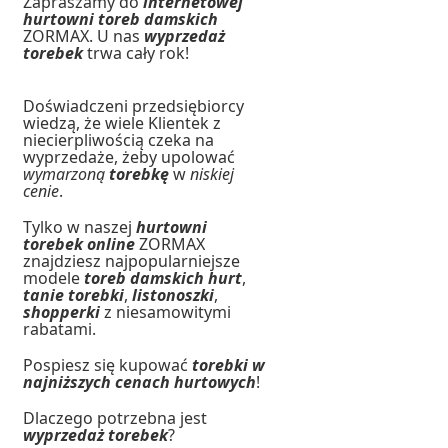
Zapraszamy do
internetowej
hurtowni toreb damskich
ZORMAX. U nas
wyprzedaż
torebek
trwa cały rok!
Doświadczeni przedsiębiorcy
wiedzą, że wiele Klientek z
niecierpliwością czeka na
wyprzedaże, żeby upolować
wymarzoną
torebkę
w
niskiej
cenie
.
Tylko w naszej
hurtowni
torebek online
ZORMAX
znajdziesz najpopularniejsze
modele
toreb damskich hurt
,
tanie torebki
,
listonoszki
,
shopperki
z niesamowitymi
rabatami.
Pospiesz się kupować
torebki w
najniższych cenach hurtowych
!
Dlaczego potrzebna jest
wyprzedaż torebek
?