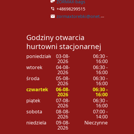
ZORMAX-bags
+48698299515
zormaxtorebki@onet.pl
Godziny otwarcia
hurtowni stacjonarnej
poniedziałek
03-08-
06:30 -
2026
16:00
wtorek
04-08-
06:30 -
2026
16:00
środa
05-08-
06:30 -
2026
16:00
czwartek
06-08-
06:30 -
2026
16:00
piątek
07-08-
06:30 -
2026
16:00
sobota
08-08-
07:00 -
2026
14:00
niedziela
09-08-
Nieczynne
2026