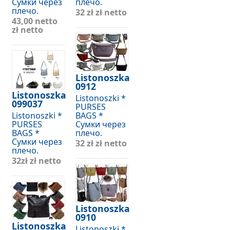
Сумки через
плечо.
плечо.
32 zł
zł netto
43,00 netto
zł netto
Listonoszka
0912
Listonoszka
Listonoszki *
099037
PURSES
Listonoszki *
BAGS *
PURSES
Сумки через
BAGS *
плечо.
Сумки через
32 zł
zł netto
плечо.
32zł
zł netto
Listonoszka
0910
Listonoszka
Listonoszki *