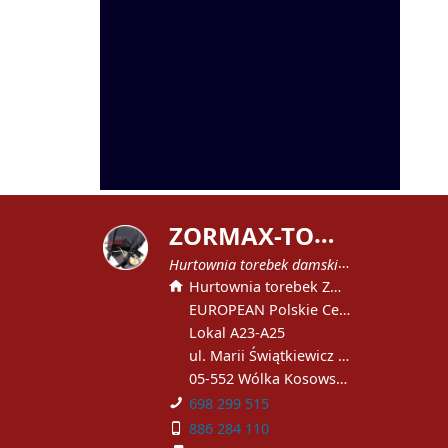
Z
ORMAX-TOREBKI
Hurtownia torebek damskich
Hurtownia torebek ZORMAX
EUROPEAN Polskie Centrum Handlowe
Lokal A23-A25
ul. Marii Świątkiewicz 51
05-552 Wólka Kosowska
698 299 515
886 284 110