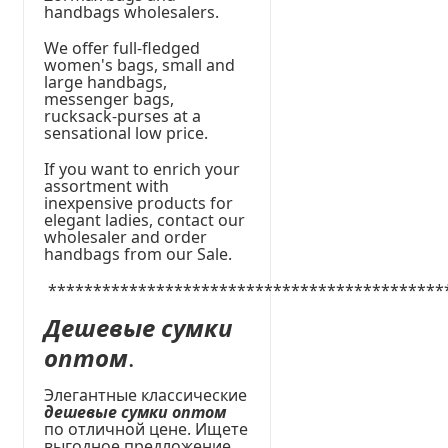
handbags wholesalers.
We offer full-fledged
women's bags, small and
large handbags,
messenger bags,
rucksack-purses at a
sensational low price.
If you want to enrich your
assortment with
inexpensive products for
elegant ladies, contact our
wholesaler and order
handbags from our Sale.
********************************************
Дешевые сумки
оптом
.
Элегантные классические
дешевые сумки оптом
по отличной цене. Ищете
выгодное предложение