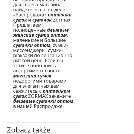
для своего магазина -
найдете его в разделе
«Распродажа»
оптовика
сумок
и
сумочок
Zormax.
Предлагаем
полноценные
дешевые
женские сумки оптом
,
маленькие и большие
сумочки оптом
, сумки-
мессенджеры, сумки-
рюкзаки по сенсационно
низкой цене. Если вы
хотите пополнить
ассортимент своего
магазина сумок
недорогими товарами
для элегантных дам,
свяжитесь с
оптовиком
сумок
ZORMAX закажите
дешевые сумочки оптом
в нашей Распродаже.
Zobacz także