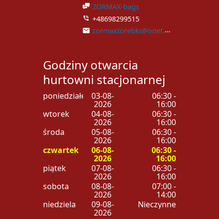
ZORMAX-bags
+48698299515
zormaxtorebki@onet.pl
Godziny otwarcia
hurtowni stacjonarnej
poniedziałek
03-08-
06:30 -
2026
16:00
wtorek
04-08-
06:30 -
2026
16:00
środa
05-08-
06:30 -
2026
16:00
czwartek
06-08-
06:30 -
2026
16:00
piątek
07-08-
06:30 -
2026
16:00
sobota
08-08-
07:00 -
2026
14:00
niedziela
09-08-
Nieczynne
2026