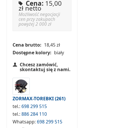
Cena:
15,00
zł netto
Możliwość negocjacji
cen przy zakupach
powyżej 2 000 zł
Cena brutto:
18,45 zł
Dostępne kolory:
biały
Chcesz zamówić,
skontaktuj się z nami.
ZORMAX-TOREBKI
(261)
tel.:
698 299 515
tel.:
886 284 110
Whatsapp:
698 299 515