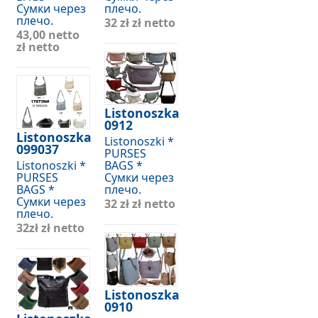
Сумки через
плечо.
плечо.
32 zł
zł netto
43,00 netto
zł netto
Listonoszka
0912
Listonoszka
Listonoszki *
099037
PURSES
Listonoszki *
BAGS *
PURSES
Сумки через
BAGS *
плечо.
Сумки через
32 zł
zł netto
плечо.
32zł
zł netto
Listonoszka
0910