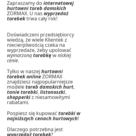
Zapraszamy do
internetowej
hurtowni toreb damskich
ZORMAX. U nas
wyprzedaż
torebek
trwa cały rok!
Doświadczeni przedsiębiorcy
wiedzą, że wiele Klientek z
niecierpliwością czeka na
wyprzedaże, żeby upolować
wymarzoną
torebkę
w
niskiej
cenie
.
Tylko w naszej
hurtowni
torebek online
ZORMAX
znajdziesz najpopularniejsze
modele
toreb damskich hurt
,
tanie torebki
,
listonoszki
,
shopperki
z niesamowitymi
rabatami.
Pospiesz się kupować
torebki w
najniższych cenach hurtowych
!
Dlaczego potrzebna jest
wyprzedaż torebek
?