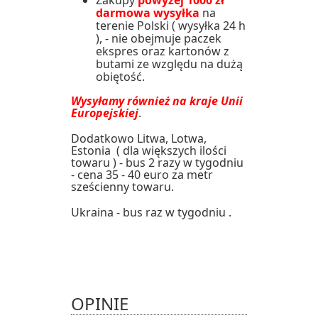
Zakupy
powyżej 1000 zł
darmowa wysyłka
na
terenie Polski ( wysyłka 24 h
), - nie obejmuje paczek
ekspres oraz kartonów z
butami ze względu na dużą
obiętość.
Wysyłamy również na kraje Unii
Europejskiej
.
Dodatkowo Litwa, Lotwa,
Estonia ( dla większych ilości
towaru ) - bus 2 razy w tygodniu
- cena 35 - 40 euro za metr
sześcienny towaru.
Ukraina - bus raz w tygodniu .
OPINIE