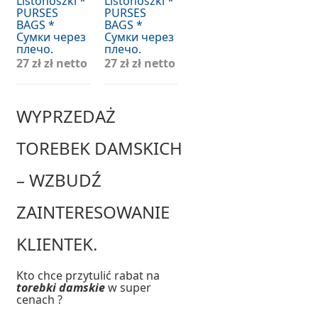
Listonoszki *
Listonoszki *
PURSES
PURSES
BAGS *
BAGS *
Сумки через
Сумки через
плечо.
плечо.
27 zł
zł netto
27 zł
zł netto
WYPRZEDAŻ
TOREBEK DAMSKICH
– WZBUDŹ
ZAINTERESOWANIE
KLIENTEK.
Kto chce przytulić rabat na
torebki damskie
w super
cenach ?