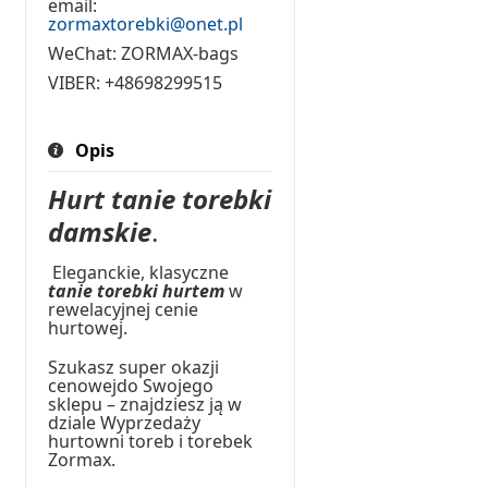
email:
zormaxtorebki@onet.pl
WeChat:
ZORMAX-bags
VIBER:
+48698299515
Opis
Hurt tanie torebki
damskie
.
Eleganckie, klasyczne
tanie torebki hurtem
w
rewelacyjnej cenie
hurtowej.
Szukasz super okazji
cenowejdo Swojego
sklepu – znajdziesz ją w
dziale Wyprzedaży
hurtowni toreb i torebek
Zormax.