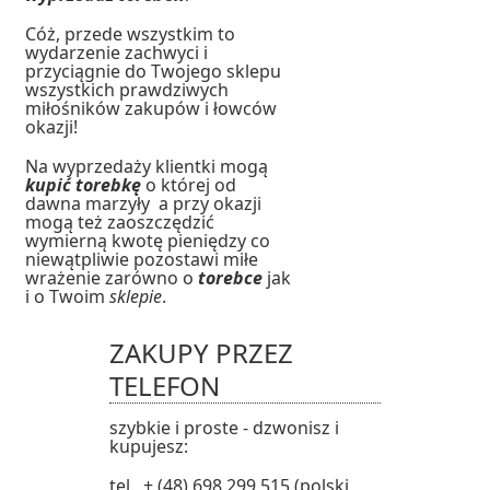
Cóż, przede wszystkim to
wydarzenie zachwyci i
przyciągnie do Twojego sklepu
wszystkich prawdziwych
miłośników zakupów i łowców
okazji!
Na wyprzedaży klientki mogą
kupić torebkę
o której od
dawna marzyły a przy okazji
mogą też zaoszczędzić
wymierną kwotę pieniędzy co
niewątpliwie pozostawi miłe
wrażenie zarówno o
torebce
jak
i o Twoim
sklepie
.
ZAKUPY PRZEZ
TELEFON
szybkie i proste - dzwonisz i
kupujesz:
tel. + (48) 698 299 515 (polski,