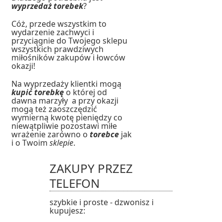
wyprzedaż torebek
?
Cóż, przede wszystkim to
wydarzenie zachwyci i
przyciągnie do Twojego sklepu
wszystkich prawdziwych
miłośników zakupów i łowców
okazji!
Na wyprzedaży klientki mogą
kupić torebkę
o której od
dawna marzyły a przy okazji
mogą też zaoszczędzić
wymierną kwotę pieniędzy co
niewątpliwie pozostawi miłe
wrażenie zarówno o
torebce
jak
i o Twoim
sklepie
.
ZAKUPY PRZEZ
TELEFON
szybkie i proste - dzwonisz i
kupujesz: