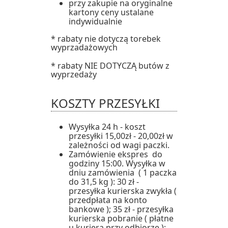
przy zakupie na oryginalne
kartony ceny ustalane
indywidualnie
* rabaty nie dotyczą torebek
wyprzadażowych
* rabaty NIE DOTYCZĄ butów z
wyprzedaży
KOSZTY PRZESYŁKI
Wysyłka 24 h - koszt
przesyłki 15,00zł - 20,00zł w
zależności od wagi paczki.
Zamówienie ekspres do
godziny 15:00. Wysyłka w
dniu zamówienia ( 1 paczka
do 31,5 kg ): 30 zł -
przesyłka kurierska zwykła (
przedpłata na konto
bankowe ); 35 zł - przesyłka
kurierska pobranie ( płatne
u kuriera przy odbiorze );