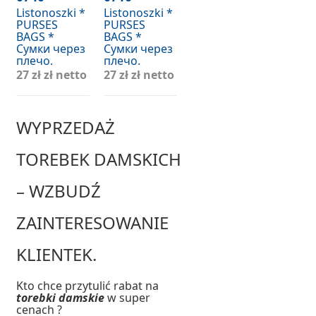
Listonoszki *
Listonoszki *
PURSES
PURSES
BAGS *
BAGS *
Сумки через
Сумки через
плечо.
плечо.
27 zł
zł netto
27 zł
zł netto
WYPRZEDAŻ
TOREBEK DAMSKICH
– WZBUDŹ
ZAINTERESOWANIE
KLIENTEK.
Kto chce przytulić rabat na
torebki damskie
w super
cenach ?