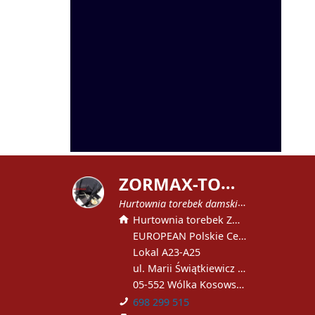
Z
ORMAX-TOREBKI
Hurtownia torebek damskich
Hurtownia torebek ZORMAX
EUROPEAN Polskie Centrum Handlowe
Lokal A23-A25
ul. Marii Świątkiewicz 51
05-552 Wólka Kosowska
698 299 515