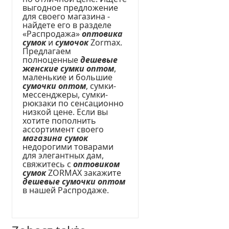
выгодное предложение
для своего магазина -
найдете его в разделе
«Распродажа»
оптовика
сумок
и
сумочок
Zormax.
Предлагаем
полноценные
дешевые
женские сумки оптом
,
маленькие и большие
сумочки оптом
, сумки-
мессенджеры, сумки-
рюкзаки по сенсационно
низкой цене. Если вы
хотите пополнить
ассортимент своего
магазина сумок
недорогими товарами
для элегантных дам,
свяжитесь с
оптовиком
сумок
ZORMAX закажите
дешевые сумочки оптом
в нашей Распродаже.