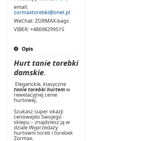
email:
zormaxtorebki@onet.pl
WeChat:
ZORMAX-bags
VIBER:
+48698299515
Opis
Hurt tanie torebki
damskie
.
Eleganckie, klasyczne
tanie torebki hurtem
w
rewelacyjnej cenie
hurtowej.
Szukasz super okazji
cenowejdo Swojego
sklepu – znajdziesz ją w
dziale Wyprzedaży
hurtowni toreb i torebek
Zormax.