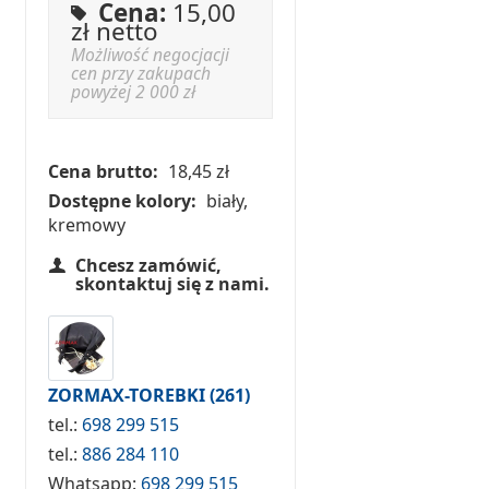
Cena:
15,00
zł netto
Możliwość negocjacji
cen przy zakupach
powyżej 2 000 zł
Cena brutto:
18,45 zł
Dostępne kolory:
biały,
kremowy
Chcesz zamówić,
skontaktuj się z nami.
ZORMAX-TOREBKI
(261)
tel.:
698 299 515
tel.:
886 284 110
Whatsapp:
698 299 515