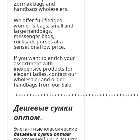
Zormax bags and
handbags wholesalers.
We offer full-fledged
women's bags, small and
large handbags,
messenger bags,
rucksack-purses at a
sensational low price.
If you want to enrich your
assortment with
inexpensive products for
elegant ladies, contact our
wholesaler and order
handbags from our Sale.
********************************************
Дешевые сумки
оптом
.
Элегантные классические
дешевые сумки оптом
по отличной цене. Ищете