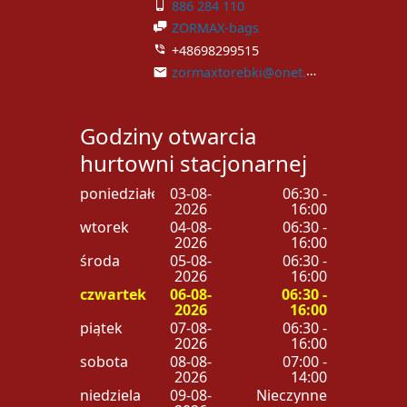
886 284 110
ZORMAX-bags
+48698299515
zormaxtorebki@onet.pl
Godziny otwarcia
hurtowni stacjonarnej
poniedziałek
03-08-
06:30 -
2026
16:00
wtorek
04-08-
06:30 -
2026
16:00
środa
05-08-
06:30 -
2026
16:00
czwartek
06-08-
06:30 -
2026
16:00
piątek
07-08-
06:30 -
2026
16:00
sobota
08-08-
07:00 -
2026
14:00
niedziela
09-08-
Nieczynne