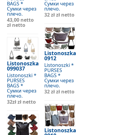
BAGS *
Сумки через
Сумки через
плечо.
плечо.
32 zł
zł netto
43,00 netto
zł netto
Listonoszka
0912
Listonoszka
Listonoszki *
099037
PURSES
Listonoszki *
BAGS *
PURSES
Сумки через
BAGS *
плечо.
Сумки через
32 zł
zł netto
плечо.
32zł
zł netto
Listonoszka