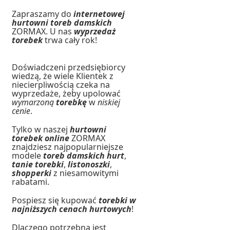
Zapraszamy do
internetowej
hurtowni toreb damskich
ZORMAX. U nas
wyprzedaż
torebek
trwa cały rok!
Doświadczeni przedsiębiorcy
wiedzą, że wiele Klientek z
niecierpliwością czeka na
wyprzedaże, żeby upolować
wymarzoną
torebkę
w
niskiej
cenie
.
Tylko w naszej
hurtowni
torebek online
ZORMAX
znajdziesz najpopularniejsze
modele
toreb damskich hurt
,
tanie torebki
,
listonoszki
,
shopperki
z niesamowitymi
rabatami.
Pospiesz się kupować
torebki w
najniższych cenach hurtowych
!
Dlaczego potrzebna jest