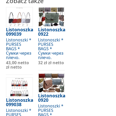
Zobacz także
Listonoszka
Listonoszka
099039
0922
Listonoszki *
Listonoszki *
PURSES
PURSES
BAGS *
BAGS *
Сумки через
Сумки через
плечо.
плечо.
43,00 netto
32 zł
zł netto
zł netto
Listonoszka
Listonoszka
0920
099038
Listonoszki *
Listonoszki *
PURSES
PURSES
BAGS *