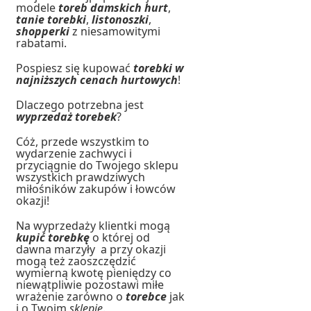
modele
toreb damskich hurt
,
tanie torebki
,
listonoszki
,
shopperki
z niesamowitymi
rabatami.
Pospiesz się kupować
torebki w
najniższych cenach hurtowych
!
Dlaczego potrzebna jest
wyprzedaż torebek
?
Cóż, przede wszystkim to
wydarzenie zachwyci i
przyciągnie do Twojego sklepu
wszystkich prawdziwych
miłośników zakupów i łowców
okazji!
Na wyprzedaży klientki mogą
kupić torebkę
o której od
dawna marzyły a przy okazji
mogą też zaoszczędzić
wymierną kwotę pieniędzy co
niewątpliwie pozostawi miłe
wrażenie zarówno o
torebce
jak
i o Twoim
sklepie
.