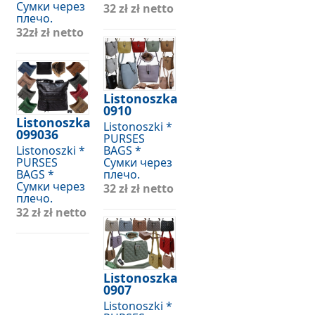
Сумки через
32 zł
zł netto
плечо.
32zł
zł netto
Listonoszka
0910
Listonoszka
Listonoszki *
099036
PURSES
Listonoszki *
BAGS *
PURSES
Сумки через
BAGS *
плечо.
Сумки через
32 zł
zł netto
плечо.
32 zł
zł netto
Listonoszka
0907
Listonoszki *