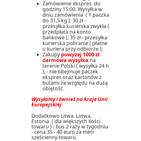
Zamówienie ekspres do
godziny 15:00. Wysyłka w
dniu zamówienia ( 1 paczka
do 31,5 kg ): 30 zł -
przesyłka kurierska zwykła (
przedpłata na konto
bankowe ); 35 zł - przesyłka
kurierska pobranie ( płatne
u kuriera przy odbiorze );
Zakupy
powyżej 1000 zł
darmowa wysyłka
na
terenie Polski ( wysyłka 24 h
), - nie obejmuje paczek
ekspres oraz kartonów z
butami ze względu na dużą
obiętość.
Wysyłamy również na kraje Unii
Europejskiej
.
Dodatkowo Litwa, Lotwa,
Estonia ( dla większych ilości
towaru ) - bus 2 razy w tygodniu
- cena 35 - 40 euro za metr
sześcienny towaru.