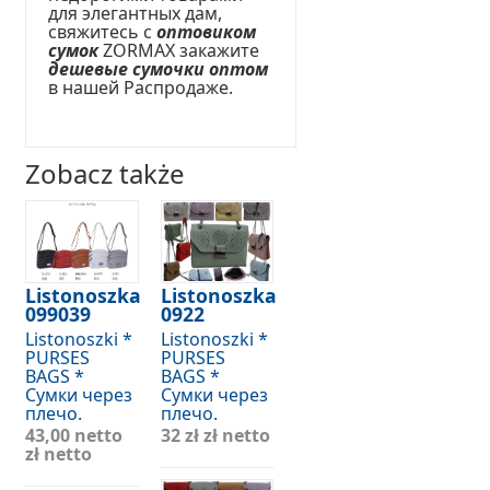
для элегантных дам,
свяжитесь с
оптовиком
сумок
ZORMAX закажите
дешевые сумочки оптом
в нашей Распродаже.
Zobacz także
Listonoszka
Listonoszka
099039
0922
Listonoszki *
Listonoszki *
PURSES
PURSES
BAGS *
BAGS *
Сумки через
Сумки через
плечо.
плечо.
43,00 netto
32 zł
zł netto
zł netto