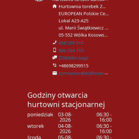
Hurtownia torebek ZORMAX
EUROPEAN Polskie Centrum Handlowe
Lokal A23-A25
ul. Marii Świątkiewicz 51
05-552 Wólka Kosowska
698 299 515
886 284 110
ZORMAX-bags
+48698299515
zormaxtorebki@onet.pl
Godziny otwarcia
hurtowni stacjonarnej
poniedziałek
03-08-
06:30 -
2026
16:00
wtorek
04-08-
06:30 -
2026
16:00
środa
05-08-
06:30 -