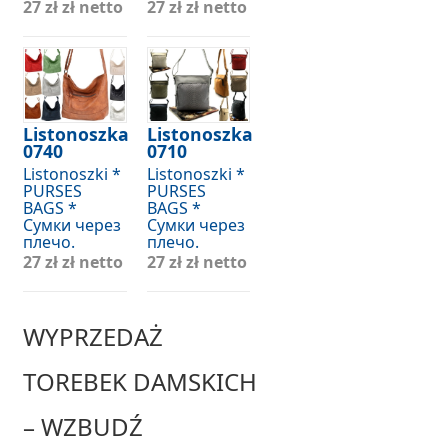
27 zł
zł netto
27 zł
zł netto
Listonoszka
Listonoszka
0740
0710
Listonoszki *
Listonoszki *
PURSES
PURSES
BAGS *
BAGS *
Сумки через
Сумки через
плечо.
плечо.
27 zł
zł netto
27 zł
zł netto
WYPRZEDAŻ
TOREBEK DAMSKICH
– WZBUDŹ