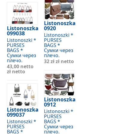
Listonoszka
Listonoszka
0920
099038
Listonoszki *
Listonoszki *
PURSES
PURSES
BAGS *
BAGS *
Сумки через
Сумки через
плечо.
плечо.
32 zł
zł netto
43,00 netto
zł netto
Listonoszka
0912
Listonoszka
Listonoszki *
099037
PURSES
Listonoszki *
BAGS *
PURSES
Сумки через
BAGS *
плечо.