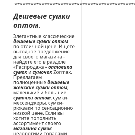
********************************************
Дешевые сумки
оптом
.
Элегантные классические
дешевые сумки оптом
по отличной цене. Ищете
выгодное предложение
для своего магазина -
найдете его в разделе
«Распродажа»
оптовика
сумок
и
сумочок
Zormax.
Предлагаем
полноценные
дешевые
женские сумки оптом
,
маленькие и большие
сумочки оптом
, сумки-
мессенджеры, сумки-
рюкзаки по сенсационно
низкой цене. Если вы
хотите пополнить
ассортимент своего
магазина сумок
недорогими товарами