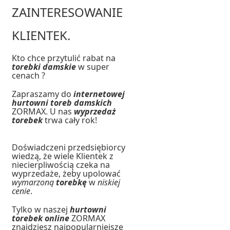
ZAINTERESOWANIE
KLIENTEK.
Kto chce przytulić rabat na
torebki damskie
w super
cenach ?
Zapraszamy do
internetowej
hurtowni toreb damskich
ZORMAX. U nas
wyprzedaż
torebek
trwa cały rok!
Doświadczeni przedsiębiorcy
wiedzą, że wiele Klientek z
niecierpliwością czeka na
wyprzedaże, żeby upolować
wymarzoną
torebkę
w
niskiej
cenie
.
Tylko w naszej
hurtowni
torebek online
ZORMAX
znajdziesz najpopularniejsze