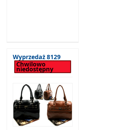
Wyprzedaż 8129
Chwilowo
niedostępny