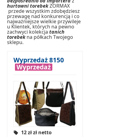
bezpośrednio od importera
z
hurtowni torebek
ZORMAX
przede wszystkim zdobędziesz
przewagę nad konkurencją i co
najważniejsze wielkie przywileje
u Klientek, których na pewno
zachwyci kolekcja
tanich
torebek
na półkach Twojego
sklepu.
Wyprzedaż 8150
Wyprzedaż
12 zł
zł netto