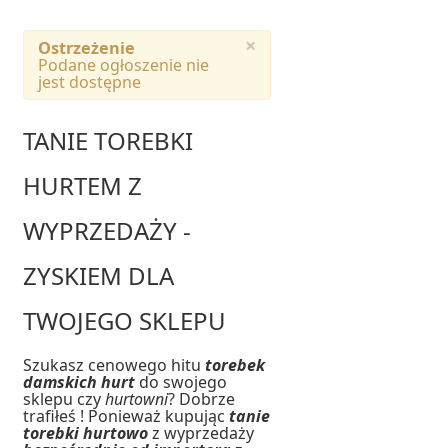
×
Ostrzeżenie
Podane ogłoszenie nie
jest dostępne
TANIE TOREBKI
HURTEM Z
WYPRZEDAŻY -
ZYSKIEM DLA
TWOJEGO SKLEPU
Szukasz cenowego hitu
torebek
damskich hurt
do swojego
sklepu czy
hurtowni
? Dobrze
trafiłeś ! Ponieważ kupując
tanie
torebki hurtowo
z wyprzedaży