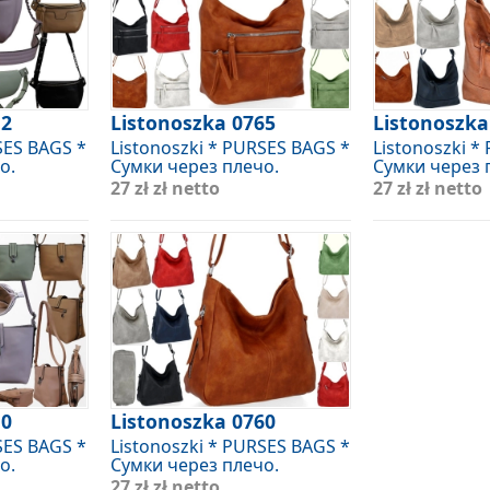
12
Listonoszka 0765
Listonoszka
SES BAGS *
Listonoszki * PURSES BAGS *
Listonoszki *
о.
Сумки через плечо.
Сумки через 
27 zł
zł netto
27 zł
zł netto
10
Listonoszka 0760
SES BAGS *
Listonoszki * PURSES BAGS *
о.
Сумки через плечо.
27 zł
zł netto