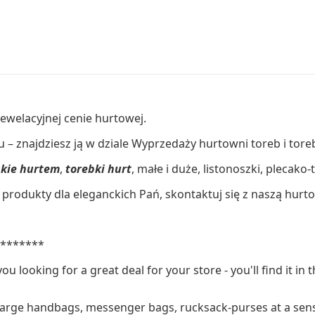
ewelacyjnej cenie hurtowej.
 – znajdziesz ją w dziale Wyprzedaży hurtowni toreb i tor
skie hurtem
,
torebki hurt
, małe i duże, listonoszki, plecako
produkty dla eleganckich Pań, skontaktuj się z naszą hurt
********
you looking for a great deal for your store - you'll find it 
large handbags, messenger bags, rucksack-purses at a sens