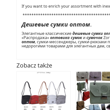
If you want to enrich your assortment with ine
***************************************
Дешевые сумки оптом
.
Элегантные классические
дешевые сумки оп
«Распродажа»
оптовика сумок
и
сумочок
Zor
оптом
, сумки-мессенджеры, сумки-рюкзаки 
недорогими товарами для элегантных дам, с
Zobacz także