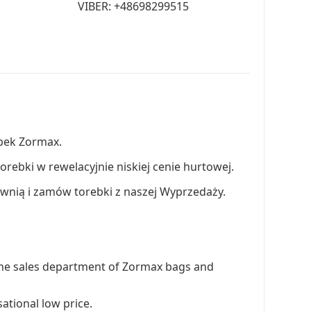
VIBER:
+48698299515
ebek Zormax.
-torebki w rewelacyjnie niskiej cenie hurtowej.
ownią i zamów torebki z naszej Wyprzedaży.
in the sales department of Zormax bags and
ational low price.