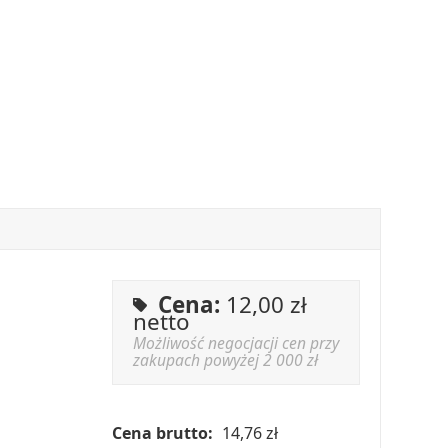
Cena:
12,00
zł
netto
Możliwość negocjacji cen przy
zakupach powyżej 2 000 zł
Cena brutto:
14,76 zł