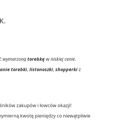
K.
ać
wymarzoną
torebkę
w
niskiej cenie
.
tanie torebki
,
listonoszki
,
shopperki
z
ośników zakupów i łowców okazji!
wymierną kwotę pieniędzy co niewątpliwie