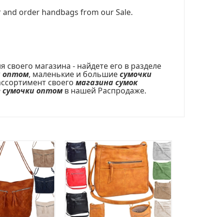
er and order handbags from our Sale.
своего магазина - найдете его в разделе
и оптом
, маленькие и большие
сумочки
 ассортимент своего
магазина сумок
 сумочки оптом
в нашей Распродаже.