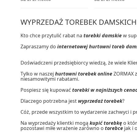
WYPRZEDAŻ TOREBEK DAMSKICH 
Kto chce przytulić rabat na
torebki damskie
w sup
Zapraszamy do
internetowej hurtowni toreb dam
Doświadczeni przedsiębiorcy wiedzą, że wiele Kli
Tylko w naszej
hurtowni torebek online
ZORMAX zn
niesamowitymi rabatami.
Pospiesz się kupować
torebki w najniższych cen
Dlaczego potrzebna jest
wyprzedaż torebek
?
Cóż, przede wszystkim to wydarzenie zachwyci i 
Na wyprzedaży klientki mogą
kupić torebkę
o któr
pozostawi miłe wrażenie zarówno o
torebce
jak i