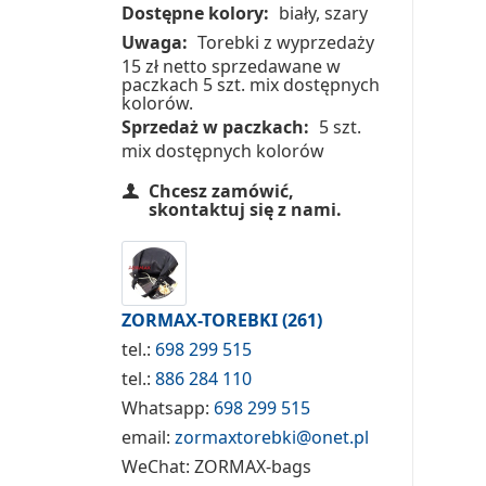
Dostępne kolory:
biały, szary
Uwaga:
Torebki z wyprzedaży
15 zł netto sprzedawane w
paczkach 5 szt. mix dostępnych
kolorów.
Sprzedaż w paczkach:
5 szt.
mix dostępnych kolorów
Chcesz zamówić,
skontaktuj się z nami.
ZORMAX-TOREBKI
(261)
tel.:
698 299 515
tel.:
886 284 110
Whatsapp:
698 299 515
email:
zormaxtorebki@onet.pl
WeChat:
ZORMAX-bags