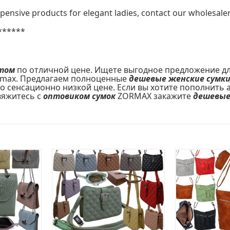
xpensive products for elegant ladies, contact our wholesal
******
том
по отличной цене. Ищете выгодное предложение для 
max. Предлагаем полноценные
дешевые женские сумк
по сенсационно низкой цене. Если вы хотите пополнить
вяжитесь с
оптовиком сумок
ZORMAX закажите
дешевые