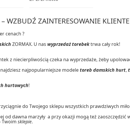
– WZBUDŹ ZAINTERESOWANIE KLIENTE
er cenach ?
skich
ZORMAX. U nas
wyprzedaż torebek
trwa cały rok!
entek z niecierpliwością czeka na wyprzedaże, żeby upolow
ajdziesz najpopularniejsze modele
toreb damskich hurt
,
ach hurtowych
!
przyciągnie do Twojego sklepu wszystkich prawdziwych mił
ej od dawna marzyły a przy okazji mogą też zaoszczędzić 
 o Twoim
sklepie
.