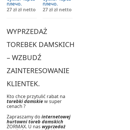
плечо.
плечо.
27 zł
zł netto
27 zł
zł netto
WYPRZEDAŻ
TOREBEK DAMSKICH
– WZBUDŹ
ZAINTERESOWANIE
KLIENTEK.
Kto chce przytulić rabat na
torebki damskie
w super
cenach ?
Zapraszamy do
internetowej
hurtowni toreb damskich
ZORMAX. U nas
wyprzedaż