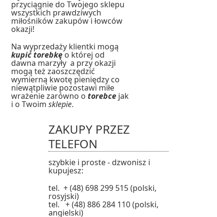
przyciągnie do Twojego sklepu
wszystkich prawdziwych
miłośników zakupów i łowców
okazji!
Na wyprzedaży klientki mogą
kupić torebkę
o której od
dawna marzyły a przy okazji
mogą też zaoszczędzić
wymierną kwotę pieniędzy co
niewątpliwie pozostawi miłe
wrażenie zarówno o
torebce
jak
i o Twoim
sklepie
.
ZAKUPY PRZEZ
TELEFON
szybkie i proste - dzwonisz i
kupujesz:
tel. + (48) 698 299 515 (polski,
rosyjski)
tel. + (48) 886 284 110 (polski,
angielski)