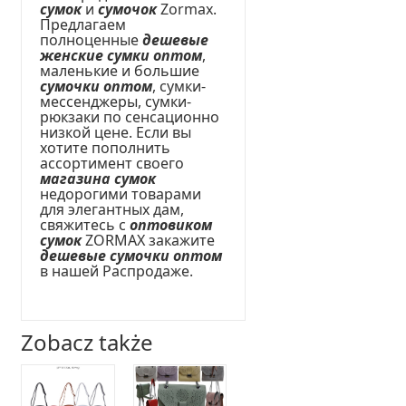
сумок
и
сумочок
Zormax.
Предлагаем
полноценные
дешевые
женские сумки оптом
,
маленькие и большие
сумочки оптом
, сумки-
мессенджеры, сумки-
рюкзаки по сенсационно
низкой цене. Если вы
хотите пополнить
ассортимент своего
магазина сумок
недорогими товарами
для элегантных дам,
свяжитесь с
оптовиком
сумок
ZORMAX закажите
дешевые сумочки оптом
в нашей Распродаже.
Zobacz także