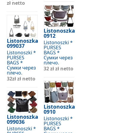
zł netto
Listonoszka
0912
Listonoszka
Listonoszki *
099037
PURSES
Listonoszki *
BAGS *
PURSES
Сумки через
BAGS *
плечо.
Сумки через
32 zł
zł netto
плечо.
32zł
zł netto
Listonoszka
0910
Listonoszka
Listonoszki *
099036
PURSES
Listonoszki *
BAGS *