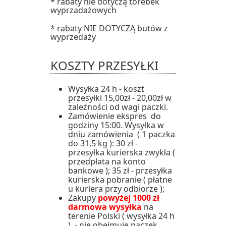
* rabaty nie dotyczą torebek
wyprzadażowych
* rabaty NIE DOTYCZĄ butów z
wyprzedaży
KOSZTY PRZESYŁKI
Wysyłka 24 h - koszt
przesyłki 15,00zł - 20,00zł w
zależności od wagi paczki.
Zamówienie ekspres do
godziny 15:00. Wysyłka w
dniu zamówienia ( 1 paczka
do 31,5 kg ): 30 zł -
przesyłka kurierska zwykła (
przedpłata na konto
bankowe ); 35 zł - przesyłka
kurierska pobranie ( płatne
u kuriera przy odbiorze );
Zakupy
powyżej 1000 zł
darmowa wysyłka
na
terenie Polski ( wysyłka 24 h
), - nie obejmuje paczek