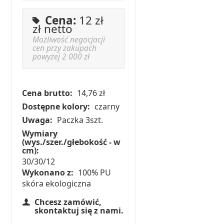
Cena:
12 zł
zł netto
Możliwość negocjacji
cen przy zakupach
powyżej 2 000 zł
Cena brutto:
14,76 zł
Dostępne kolory:
czarny
Uwaga:
Paczka 3szt.
Wymiary
(wys./szer./głebokość - w
cm):
30/30/12
Wykonano z:
100% PU
skóra ekologiczna
Chcesz zamówić,
skontaktuj się z nami.