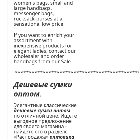
women's bags, small and
large handbags,
messenger bags,
rucksack-purses at a
sensational low price.
If you want to enrich your
assortment with
inexpensive products for
elegant ladies, contact our
wholesaler and order
handbags from our Sale.
********************************************
Дешевые сумки
оптом
.
Элегантные классические
дешевые сумки оптом
по отличной цене. Ищете
выгодное предложение
для своего магазина -
найдете его в разделе
«Распродажа»
оптовика