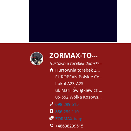
Z
ORMAX-TOREBKI
Hurtownia torebek damskich
Hurtownia torebek ZORMAX
EUROPEAN Polskie Centrum Handlowe
Lokal A23-A25
ul. Marii Świątkiewicz 51
05-552 Wólka Kosowska
698 299 515
886 284 110
ZORMAX-bags
+48698299515