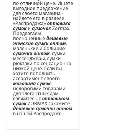
по отличной цене. Ищете
выгодное предложение
для своего магазина -
найдете его в разделе
«Распродажа»
оптовика
сумок
и
сумочок
Zormax.
Предлагаем
полноценные
дешевые
женские сумки оптом
,
маленькие и большие
сумочки оптом
, сумки-
мессенджеры, сумки-
рюкзаки по сенсационно
низкой цене. Если вы
хотите пополнить
ассортимент своего
магазина сумок
недорогими товарами
для элегантных дам,
свяжитесь с
оптовиком
сумок
ZORMAX закажите
дешевые сумочки оптом
в нашей Распродаже.