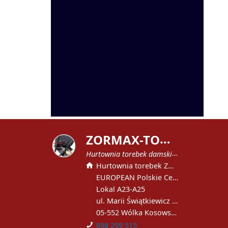
Z
ORMAX-TOREBKI
Hurtownia torebek damskich
Hurtownia torebek ZORMAX
EUROPEAN Polskie Centrum Handlowe
Lokal A23-A25
ul. Marii Świątkiewicz 51
05-552 Wólka Kosowska
698 299 515