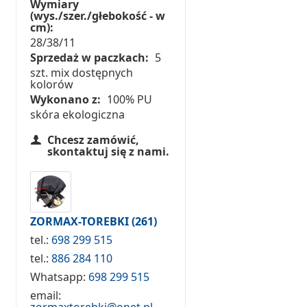
Wymiary
(wys./szer./głebokość - w
cm):
28/38/11
Sprzedaż w paczkach:
5
szt. mix dostępnych
kolorów
Wykonano z:
100% PU
skóra ekologiczna
Chcesz zamówić,
skontaktuj się z nami.
ZORMAX-TOREBKI
(261)
tel.:
698 299 515
tel.:
886 284 110
Whatsapp:
698 299 515
email:
zormaxtorebki@onet.pl