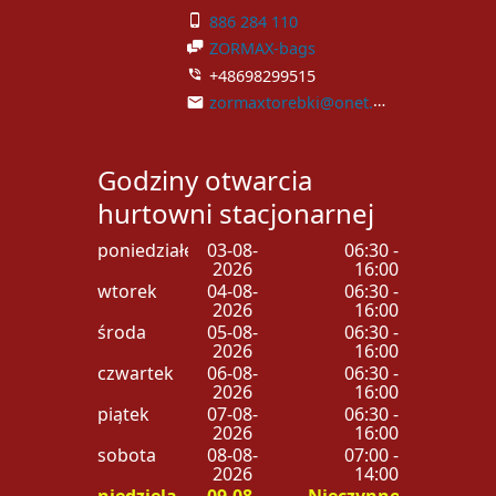
886 284 110
ZORMAX-bags
+48698299515
zormaxtorebki@onet.pl
Godziny otwarcia
hurtowni stacjonarnej
poniedziałek
03-08-
06:30 -
2026
16:00
wtorek
04-08-
06:30 -
2026
16:00
środa
05-08-
06:30 -
2026
16:00
czwartek
06-08-
06:30 -
2026
16:00
piątek
07-08-
06:30 -
2026
16:00
sobota
08-08-
07:00 -
2026
14:00