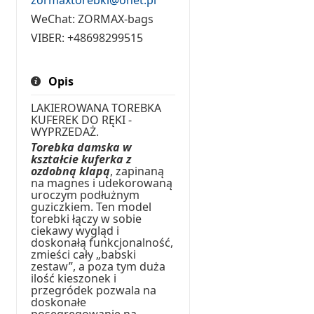
WeChat:
ZORMAX-bags
VIBER:
+48698299515
Opis
LAKIEROWANA TOREBKA
KUFEREK DO RĘKI -
WYPRZEDAŻ.
Torebka damska w
kształcie kuferka z
ozdobną klapą
, zapinaną
na magnes i udekorowaną
uroczym podłużnym
guziczkiem. Ten model
torebki łączy w sobie
ciekawy wygląd i
doskonałą funkcjonalność,
zmieści cały „babski
zestaw”, a poza tym duża
ilość kieszonek i
przegródek pozwala na
doskonałe
posegregowanie na