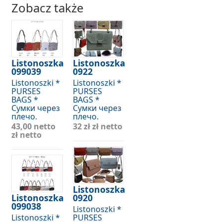
Zobacz także
Listonoszka
Listonoszka
099039
0922
Listonoszki *
Listonoszki *
PURSES
PURSES
BAGS *
BAGS *
Сумки через
Сумки через
плечо.
плечо.
43,00 netto
32 zł
zł netto
zł netto
Listonoszka
Listonoszka
0920
099038
Listonoszki *
Listonoszki *
PURSES