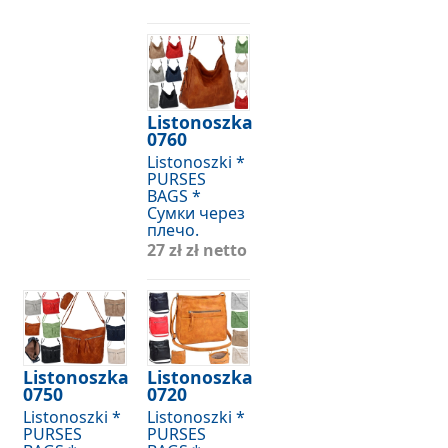
Listonoszka
0760
Listonoszki *
PURSES
BAGS *
Сумки через
плечо.
27 zł
zł netto
Listonoszka
Listonoszka
0750
0720
Listonoszki *
Listonoszki *
PURSES
PURSES