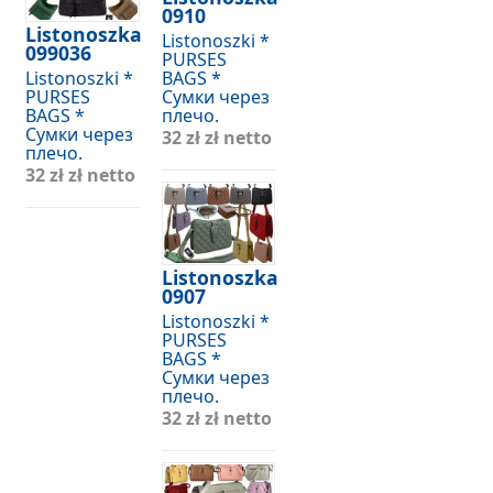
0910
Listonoszka
Listonoszki *
099036
PURSES
Listonoszki *
BAGS *
PURSES
Сумки через
BAGS *
плечо.
Сумки через
32 zł
zł netto
плечо.
32 zł
zł netto
Listonoszka
0907
Listonoszki *
PURSES
BAGS *
Сумки через
плечо.
32 zł
zł netto