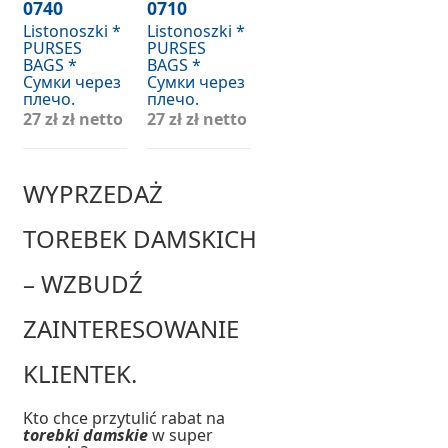
0740
0710
Listonoszki *
Listonoszki *
PURSES
PURSES
BAGS *
BAGS *
Сумки через
Сумки через
плечо.
плечо.
27 zł
zł netto
27 zł
zł netto
WYPRZEDAŻ
TOREBEK DAMSKICH
– WZBUDŹ
ZAINTERESOWANIE
KLIENTEK.
Kto chce przytulić rabat na
torebki damskie
w super