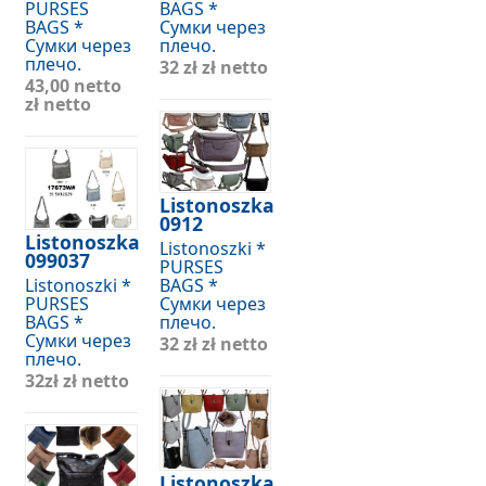
PURSES
BAGS *
BAGS *
Сумки через
Сумки через
плечо.
плечо.
32 zł
zł netto
43,00 netto
zł netto
Listonoszka
0912
Listonoszka
Listonoszki *
099037
PURSES
Listonoszki *
BAGS *
PURSES
Сумки через
BAGS *
плечо.
Сумки через
32 zł
zł netto
плечо.
32zł
zł netto
Listonoszka