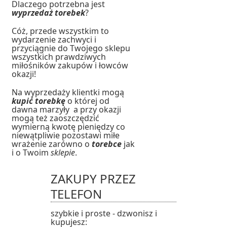
Dlaczego potrzebna jest
wyprzedaż torebek
?
Cóż, przede wszystkim to
wydarzenie zachwyci i
przyciągnie do Twojego sklepu
wszystkich prawdziwych
miłośników zakupów i łowców
okazji!
Na wyprzedaży klientki mogą
kupić torebkę
o której od
dawna marzyły a przy okazji
mogą też zaoszczędzić
wymierną kwotę pieniędzy co
niewątpliwie pozostawi miłe
wrażenie zarówno o
torebce
jak
i o Twoim
sklepie
.
ZAKUPY PRZEZ
TELEFON
szybkie i proste - dzwonisz i
kupujesz: