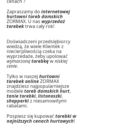
cenach ?
Zapraszamy do
internetowej
hurtowni toreb damskich
ZORMAX. U nas
wyprzedaż
torebek
trwa cały rok!
Doświadczeni przedsiębiorcy
wiedzą, że wiele Klientek z
niecierpliwością czeka na
wyprzedaże, żeby upolować
wymarzoną
torebkę
w
niskiej
cenie
.
Tylko w naszej
hurtowni
torebek online
ZORMAX
znajdziesz najpopularniejsze
modele
toreb damskich hurt
,
tanie torebki
,
listonoszki
,
shopperki
z niesamowitymi
rabatami.
Pospiesz się kupować
torebki w
najniższych cenach hurtowych
!