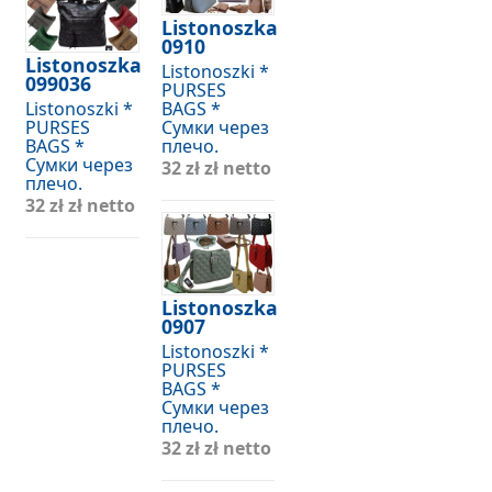
Listonoszka
0910
Listonoszka
Listonoszki *
099036
PURSES
Listonoszki *
BAGS *
PURSES
Сумки через
BAGS *
плечо.
Сумки через
32 zł
zł netto
плечо.
32 zł
zł netto
Listonoszka
0907
Listonoszki *
PURSES
BAGS *
Сумки через
плечо.
32 zł
zł netto