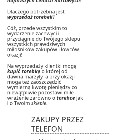
najniższych cenach hurtowych
!
Dlaczego potrzebna jest
wyprzedaż torebek
?
Cóż, przede wszystkim to
wydarzenie zachwyci i
przyciągnie do Twojego sklepu
wszystkich prawdziwych
miłośników zakupów i łowców
okazji!
Na wyprzedaży klientki mogą
kupić torebkę
o której od
dawna marzyły a przy okazji
mogą też zaoszczędzić
wymierną kwotę pieniędzy co
niewątpliwie pozostawi miłe
wrażenie zarówno o
torebce
jak
i o Twoim
sklepie
.
ZAKUPY PRZEZ
TELEFON