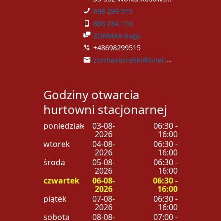
698 299 515
886 284 110
ZORMAX-bags
+48698299515
zormaxtorebki@onet.pl
Godziny otwarcia
hurtowni stacjonarnej
poniedziałek
03-08-
06:30 -
2026
16:00
wtorek
04-08-
06:30 -
2026
16:00
środa
05-08-
06:30 -
2026
16:00
czwartek
06-08-
06:30 -
2026
16:00
piątek
07-08-
06:30 -
2026
16:00
sobota
08-08-
07:00 -