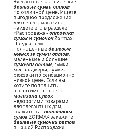
Элегантные классические
дешевые сумки оптом
по отличной цене. Ищете
выгодное предложение
для своего магазина -
найдете его в разделе
«Распродажа»
оптовика
сумок
и
сумочок
Zormax.
Предлагаем
полноценные
дешевые
женские сумки оптом
,
маленькие и большие
сумочки оптом
, сумки-
мессенджеры, сумки-
рюкзаки по сенсационно
низкой цене. Если вы
хотите пополнить
ассортимент своего
магазина сумок
недорогими товарами
для элегантных дам,
свяжитесь с
оптовиком
сумок
ZORMAX закажите
дешевые сумочки оптом
в нашей Распродаже.