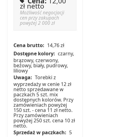
Cena:
12,00
zł netto
Możliwość negocjacji
cen przy zakupach
powyżej 2 000 zł
Cena brutto:
14,76 zł
Dostępne kolory:
czarny,
brązowy, czerwony,
beżowy, biały, pudrowy,
liliowy
Uwaga:
Torebki z
wyprzedaży w cenie 12 zł
netto sprzedawane w
paczkach 5 szt. mix
dostępnych kolorów. Przy
zamówieniach powyżej
150 szt. - cena 11 zł netto.
Przy zamówieniach
powyżej 250 szt. cena 10 zł
netto.
Sprzedaż w paczkach:
5