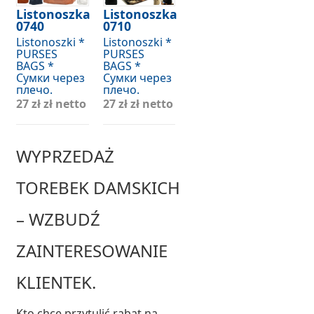
Listonoszka
Listonoszka
0740
0710
Listonoszki *
Listonoszki *
PURSES
PURSES
BAGS *
BAGS *
Сумки через
Сумки через
плечо.
плечо.
27 zł
zł netto
27 zł
zł netto
WYPRZEDAŻ
TOREBEK DAMSKICH
– WZBUDŹ
ZAINTERESOWANIE
KLIENTEK.
Kto chce przytulić rabat na