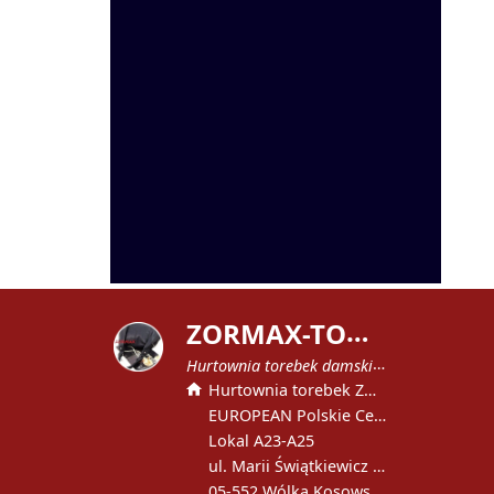
Z
ORMAX-TOREBKI
Hurtownia torebek damskich
Hurtownia torebek ZORMAX
EUROPEAN Polskie Centrum Handlowe
Lokal A23-A25
ul. Marii Świątkiewicz 51
05-552 Wólka Kosowska