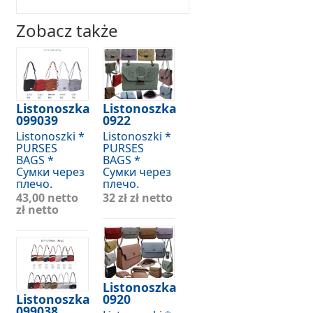
Zobacz także
Listonoszka
Listonoszka
099039
0922
Listonoszki *
Listonoszki *
PURSES
PURSES
BAGS *
BAGS *
Сумки через
Сумки через
плечо.
плечо.
43,00 netto
32 zł
zł netto
zł netto
Listonoszka
Listonoszka
0920
099038