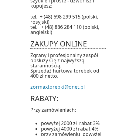
szybkie i proste - dzwonisz i
kupujesz:
tel. + (48) 698 299 515 (polski,
rosyjski)
tel. + (48) 886 284 110 (polski,
angielski)
ZAKUPY ONLINE
Zgrany i profesjonalny zespół
obsłuży Cię z najwyższą
starannością.
Sprzedaż hurtowa torebek od
400 zł netto.
zormaxtorebki@onet.pl
RABATY:
Przy zamówieniach:
powyżej 2000 zł rabat 3%
powyżej 4000 zł rabat 4%
przy zamówieniu powyżej