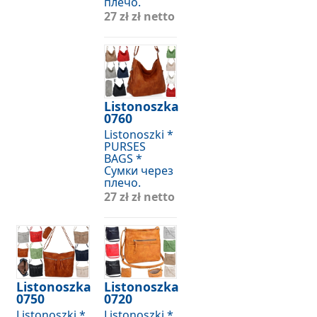
плечо.
27 zł
zł netto
Listonoszka
0760
Listonoszki *
PURSES
BAGS *
Сумки через
плечо.
27 zł
zł netto
Listonoszka
Listonoszka
0750
0720
Listonoszki *
Listonoszki *