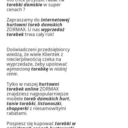
torebki damskie
w super
cenach ?
Zapraszamy do
internetowej
hurtowni toreb damskich
ZORMAX. U nas
wyprzedaż
torebek
trwa cały rok!
Doświadczeni przedsiębiorcy
wiedzą, że wiele Klientek z
niecierpliwością czeka na
wyprzedaże, żeby upolować
wymarzoną
torebkę
w
niskiej
cenie
.
Tylko w naszej
hurtowni
torebek online
ZORMAX
znajdziesz najpopularniejsze
modele
toreb damskich hurt
,
tanie torebki
,
listonoszki
,
shopperki
z niesamowitymi
rabatami.
Pospiesz się kupować
torebki w