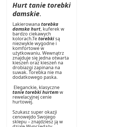
Hurt tanie torebki
damskie
.
Lakierowana
torebka
damska hurt
, kuferek w
bardzo ciekawych
kolorach.Te
torebki
są
niezwykle wygodne i
komfortowe w
użytkowaniu. Wewnątrz
znajduje się jedna otwarta
kieszeń oraz kieszeń na
drobiazgi zapinana na
suwak. Torebka nie ma
dodatkowego paska.
Eleganckie, klasyczne
tanie torebki hurtem
w
rewelacyjnej cenie
hurtowej.
Szukasz super okazji
cenowejdo Swojego
sklepu – znajdziesz ją w
dziale Wyprzedaży