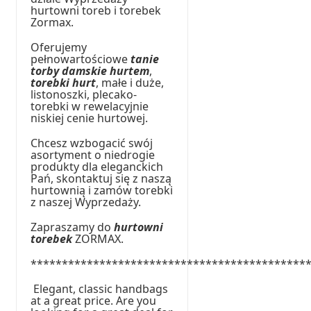
hurtowni toreb i torebek
Zormax.
Oferujemy
pełnowartościowe
tanie
torby damskie hurtem
,
torebki hurt
, małe i duże,
listonoszki, plecako-
torebki w rewelacyjnie
niskiej cenie hurtowej.
Chcesz wzbogacić swój
asortyment o niedrogie
produkty dla eleganckich
Pań, skontaktuj się z naszą
hurtownią i zamów torebki
z naszej Wyprzedaży.
Zapraszamy do
hurtowni
torebek
ZORMAX.
********************************************
Elegant, classic handbags
at a great price. Are you