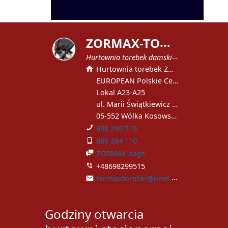
Z
ORMAX-TOREBKI
Hurtownia torebek damskich
Hurtownia torebek ZORMAX
EUROPEAN Polskie Centrum Handlowe
Lokal A23-A25
ul. Marii Świątkiewicz 51
05-552 Wólka Kosowska
698 299 515
886 284 110
ZORMAX-bags
+48698299515
zormaxtorebki@onet.pl
Godziny otwarcia