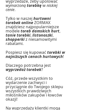
wyprzedaże, żeby upolować
wymarzoną
torebkę
w
niskiej
cenie
.
Tylko w naszej
hurtowni
torebek online
ZORMAX
znajdziesz najpopularniejsze
modele
toreb damskich hurt
,
tanie torebki
,
listonoszki
,
shopperki
z niesamowitymi
rabatami.
Pospiesz się kupować
torebki w
najniższych cenach hurtowych
!
Dlaczego potrzebna jest
wyprzedaż torebek
?
Cóż, przede wszystkim to
wydarzenie zachwyci i
przyciągnie do Twojego sklepu
wszystkich prawdziwych
miłośników zakupów i łowców
okazji!
Na wyprzedaży klientki mogą