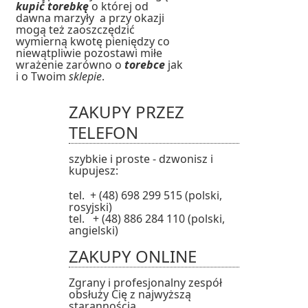
kupić torebkę
o której od
dawna marzyły a przy okazji
mogą też zaoszczędzić
wymierną kwotę pieniędzy co
niewątpliwie pozostawi miłe
wrażenie zarówno o
torebce
jak
i o Twoim
sklepie
.
ZAKUPY PRZEZ
TELEFON
szybkie i proste - dzwonisz i
kupujesz:
tel. + (48) 698 299 515 (polski,
rosyjski)
tel. + (48) 886 284 110 (polski,
angielski)
ZAKUPY ONLINE
Zgrany i profesjonalny zespół
obsłuży Cię z najwyższą
starannością.